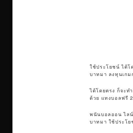
ใช้ประโยชน์ ได้โ
บาทมา ลงทุนเกม
ได้โดยตรง ก็จะทำ
ด้วย แทงบอลฟรี 2
พนันบอลออน ไลน์ก็
บาทมา ใช้ประโยชน