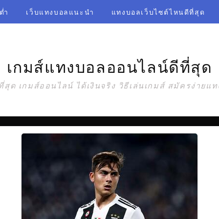
ต่ำ
เว็บแทงบอลแนะนำ
แทงบอลเว็บไซต์ไหนดีที่สุด
เกมส์แทงบอลออนไลน์ดีที่สุด
สุด เกมส์ออนไลน์ ได้เงินจริง วิธีเล่นเกมส์ สมัครง่าย