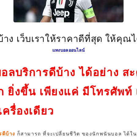
้าง เว็บเราให้ราคาดีที่สุด ให้คุณ
แทงบอลออนไลน์
อลบริการดีบ้าง ได้อย่าง ส
ิ่งขึ้น เพียงแค่ มีโทรศัพท์ เ
เครื่องเดียว
รดีบ้าง
ก็สามารถ ที่จะเปลี่ยนชีวิต ของนักพนันบอล ได้ใน