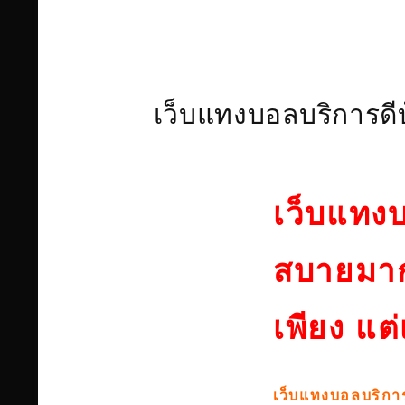
เว็บแทงบอลบริการดีบ
เว็บแทงบ
สบายมาก ย
เพียง แต่
เว็บแทงบอลบริกา