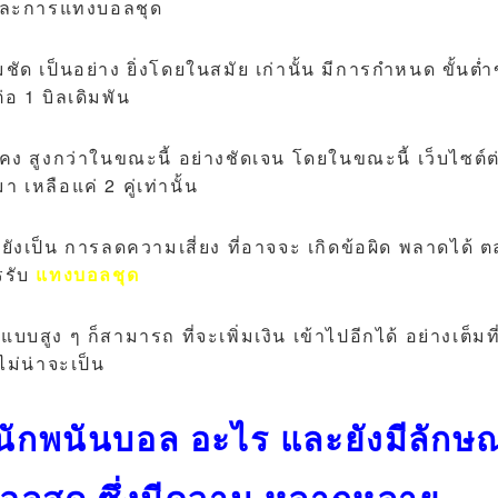
 และการแทงบอลชุด
่แจ่มชัด เป็นอย่าง ยิ่งโดยในสมัย เก่านั้น มีการกำหนด ขั้นต
ปต่อ 1 บิลเดิมพัน
ยังคง สูงกว่าในขณะนี้ อย่างชัดเจน โดยในขณะนี้ เว็บไซต์
เหลือแค่ 2 คู่เท่านั้น
ยังเป็น การลดความเสี่ยง ที่อาจจะ เกิดข้อผิด พลาดได้ 
รรับ
แทงบอลชุด
สูง ๆ ก็สามารถ ที่จะเพิ่มเงิน เข้าไปอีกได้ อย่างเต็มที่
 ไม่น่าจะเป็น
นักพนันบอล อะไร และยังมีลักษ