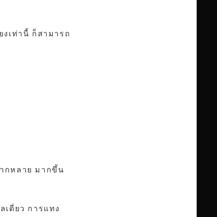
ยงเท่านี้ ก็สามารถ
ลากหลาย มากขึ้น
อลเดี่ยว การแทง