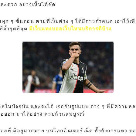
สะดวก อย่างเห็นได้ชัด
ามทุก ๆ ขั้นตอน ตามที่เว็บต่าง ๆ ได้มีการกำหนด เอาไว้เพี
่ล้ำยุคที่สุด
มีเว็บแทงบอลเว็บไหนบริการดีบ้าง
ในปัจจุบัน และจะได้ เจอกับรูปแบบ ต่าง ๆ ที่มีความห
นอออก มาได้อย่าง ครบถ้วนสมบูรณ์
อลที่ มีอยู่มากมาย บนโลกอินเตอร์เน็ต ทั้งยังการแทง บ