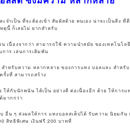
อลสด ซึ่งมีความ หลากหลาย
จำเป็น ที่จะต้องเข้า สัมผัสด้วย ตนเอง น่าจะเป็นสิ่ง ที่ดี
หตุนี้ ก็เลยไม่ ยากสำหรับ
เจน เนื่องจากว่า สามารถใช้ ความนำสมัย ของเทคโนโลยี 
หรับการ เล่นการเดิมพัน
งดี สำหรับความ หลากหลาย ของการแทง บอลและ สำหรับ
ั้งที่ สามารถสร้าง
ให้กับนักพนัน ได้เป็น อย่างดี ต่อเนื่องอีก ด้วย ให้การแ
ด้มากกว่า
อื่น ๆ ส่งผลให้การ แทงบอลสเต็ปได้ รับความ นิยมกัน
สิทธิพิเศษ เงินฟรี 200 บาทที่