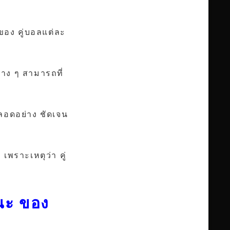
่ำของ คู่บอลแต่ละ
ต่าง ๆ สามารถที่
ตลอดอย่าง ชัดเจน
 เพราะเหตุว่า คู่
ณะ ของ