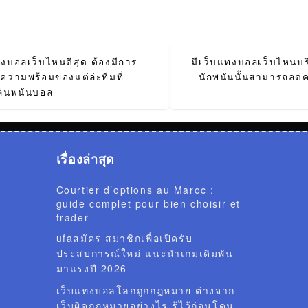
งบอลเว็บไหนดีสุด ต้องมีการ
มีเว็บแทงบอลเว็บไหนบริ
ion
วามพร้อมของแต่ล่ะทีมที่
นักพนันนั้นสามารถลด
ล่นพนันบอล
เรื่องล่าสุด
Courtier d’options au Maroc :
guide complet pour bien choisir et
trader
ufaสมัคร สมาชิกเพื่อเปิดรับ
ประสบการณ์ใหม่ แนะนำเกมเดิมพัน
มาแรงปี 2026
เว็บแทงบอลโลกถูกกฎหมาย ต่างจาก
เว็บผิดกฎหมายอย่างไร รู้ไว้ก่อนโดน