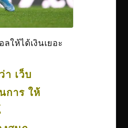
อลให้ได้เงินเยอะ
่า เว็บ
นการ ให้
์