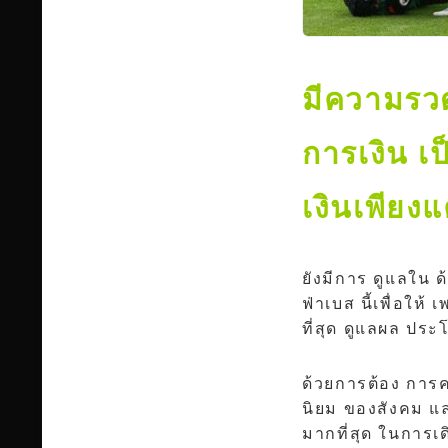
มีความรวด
การเงิน เ
เงินเพียงแ
ยังมีการ ดูแลใน ด้
ฟ่าเบส นี้เพื่อให้
ที่สุด ดูแลผล ปร
ด้วยการต้อง การค
นิยม ของสังคม และ
มากที่สุด
ในการเด