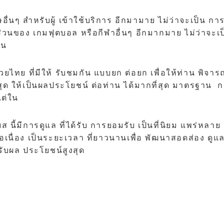
ษอื่นๆ สำหรับผู้ เข้าใช้บริการ อีกมามาย
ไม่ว่าจะเป็น ก
วนของ เกมฟุตบอล หรือกีฬาอื่นๆ อีกมากมาย ไม่ว่าจะเ
ชน
ยไทย ที่มีให้ รับชมกัน แบบยก ต่อยก
เพื่อให้ท่าน พิจ
่สุด ให้เป็นผลประโยชน์ ต่อท่าน ได้มากที่สุด
มาตรฐาน
ก
แต่ใน
บส นี้มีการดูแล ที่ได้รับ การยอมรับ เป็นที่นิยม แพร่หลาย
อเนื่อง เป็นระยะเวลา ที่ยาวนานเพื่อ พัฒนาสอดส่อง ดู
รับผล ประโยชน์สูงสุด