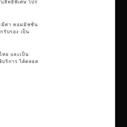
ับสิทธิพิเศษ โปร
ะมีค่า คอมมิชชั่น
ูกรับรอง เป็น
ศไทย และเป็น
ใช้บริการ ได้ตลอด