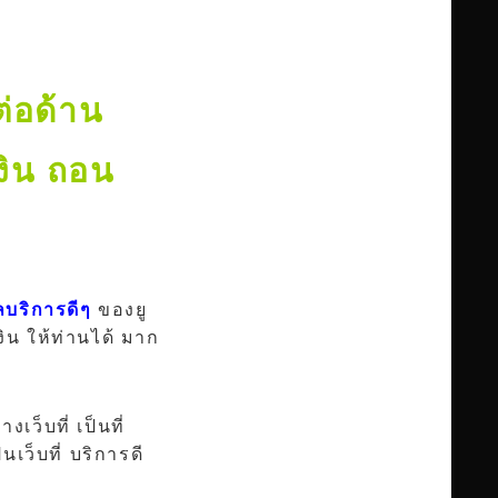
ต่อด้าน
งิน ถอน
บริการดีๆ
ของยู
งิน ให้ท่านได้ มาก
็บที่ เป็นที่
เว็บที่ บริการดี