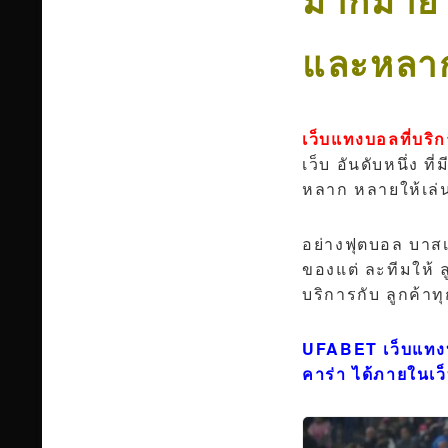
มากมายให
และหลา
เว็บแทงบอลที่บริกา
เว็บ อันดับหนึ่ง ท
หลาก หลายให้เล่
อย่างฟุตบอล บาส
ของแต่ ละทีมให้
บริการกับ ลูกค้าท
UFABET เว็บแทง
คาร่า ได้ภายในเว็