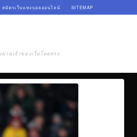
สมัครเว็บแทงบอลออนไลน์
SITEMAP
แทงผ่านเจ้าของเว็บโดยตรง