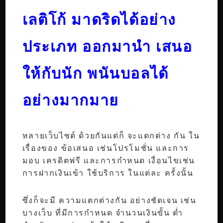
เลติโก้ มาดริดได้อย่าง
ประเภท ออกมานำ เสนอ
ให้กับนัก พนันบอลได้
อย่างมากมาย
หลายเว็บไซต์ ด้วยกันแต่ก็ จะแตกต่าง กัน ใน
เรื่องของ ข้อเสนอ เช่นโปรโมชั่น และการ
มอบ เครดิตฟรี และการกำหนด เงื่อนไขเช่น
การฝากเงินเข้า ใช้บริการ ในแต่ละ ครั้งนั้น
ซึ่งก็จะมี ความแตกต่างกัน อย่างชัดเจน เช่น
บางเว็บ ที่มีการกำหนด จำนวนเงินขั้น ต่ำ