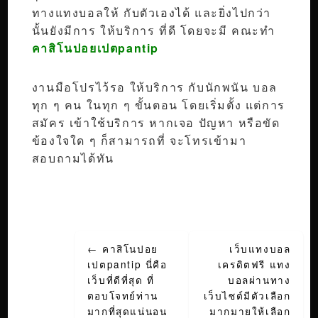
ทางแทงบอลให้ กับตัวเองได้ และยิ่งไปกว่า
นั้นยังมีการ ให้บริการ ที่ดี โดยจะมี คณะทำ
คาสิโนปอยเปตpantip
งานมือโปรไว้รอ ให้บริการ กับนักพนัน บอล
ทุก ๆ คน ในทุก ๆ ขั้นตอน โดยเริ่มตั้ง แต่การ
สมัคร เข้าใช้บริการ หากเจอ ปัญหา หรือขัด
ข้องใจใด ๆ ก็สามารถที่ จะโทรเข้ามา
สอบถามได้ทัน
Post
←
คาสิโนปอย
เว็บแทงบอล
navigation
เปตpantip นี่คือ
เครดิตฟรี แทง
เว็บที่ดีที่สุด ที่
บอลผ่านทาง
ตอบโจทย์ท่าน
เว็บไซต์มีตัวเลือก
มากที่สุดแน่นอน
มากมายให้เลือก