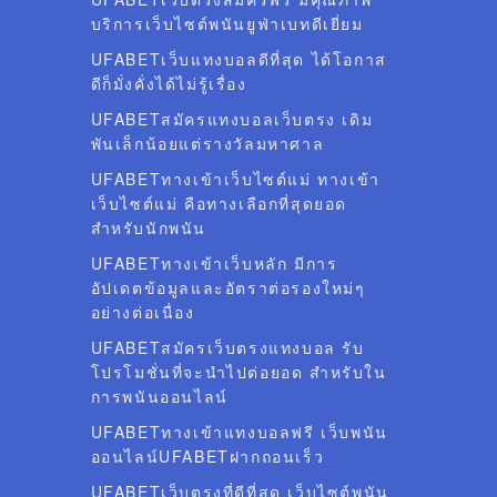
บริการเว็บไซต์พนันยูฟ่าเบทดีเยี่ยม
UFABETเว็บแทงบอลดีที่สุด ได้โอกาส
ดีก็มั่งคั่งได้ไม่รู้เรื่อง
UFABETสมัครแทงบอลเว็บตรง เดิม
พันเล็กน้อยแต่รางวัลมหาศาล
UFABETทางเข้าเว็บไซต์แม่ ทางเข้า
เว็บไซต์แม่ คือทางเลือกที่สุดยอด
สำหรับนักพนัน
UFABETทางเข้าเว็บหลัก มีการ
อัปเดตข้อมูลและอัตราต่อรองใหม่ๆ
อย่างต่อเนื่อง
UFABETสมัครเว็บตรงแทงบอล รับ
โปรโมชั่นที่จะนำไปต่อยอด สำหรับใน
การพนันออนไลน์
UFABETทางเข้าแทงบอลฟรี เว็บพนัน
ออนไลน์UFABETฝากถอนเร็ว
UFABETเว็บตรงที่ดีที่สุด เว็บไซต์พนัน