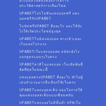
มาเป็นส่วนหนึ่งของการสร้าง
ประวัติศาสตร์การเสี่ยงโชค
UFABETโปรโมชั่นแทงบอลฟรี แทง
บอลฟรีกับUFABET
โบนัสฟรีUFABET คืออะไร และใช้ยัง
ไงให้เกิดประโยชน์สูงสุด
UFABETโบนัสแทงบอล ทางเข้าเยอะ
เว็บบอลโปรแรง
UFABETเว็บแทงบอลสด สมัครยังไง
แจกสูตรแม่นๆเว็บตรง
UFABETคาสิโนแทงบอล เว็บเดิมพันที่
ฮิตที่สุดในขณะนี้
แทงบอลตรงUFABET คืออะไร ทำไมผู้
เล่นจำนวนมากจึงเลือกใช้เว็บตรง
UFABETแทงบอลสเต็ป มอบโอกาสให้
คุณแทงบอลสเต็ปแบบเซียนพนัน
UFABETแทงบอลไม่มีขั้นต่ำ UFAเว็บ