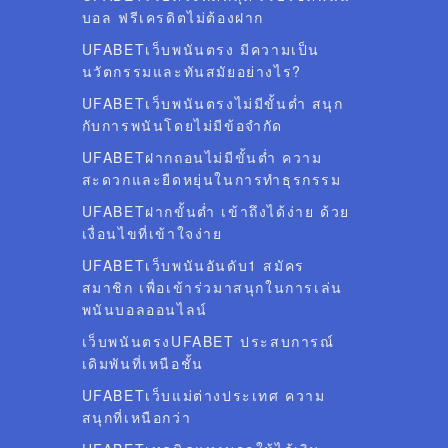
บอล ฟรีเครดิตไม่ต้องฝาก
UFABETเว็บพนันตรง มีความเป็น
นวัตกรรมและทันสมัยอย่างไร?
UFABETเว็บพนันตรงไม่มีขั้นต่ำ สนุก
กับการพนันโดยไม่มีข้อจำกัด
UFABETฝากถอนไม่มีขั้นต่ำ ความ
สะดวกและยืดหยุ่นในการทำธุรกรรม
UFABETฝากขั้นต่ำ เข้าถึงได้ง่าย ด้วย
เงื่อนไขที่เข้าใจง่าย
UFABETเว็บพนันอันดับ1 สมัคร
สมาชิก เพื่อเข้าร่วมาสนุกในการเล่น
พนันบอลออนไลน์
เว็บพนันตรงUFABET ประสบการณ์
เดิมพันที่เหนือชั้น
UFABETเว็บแม่ต่างประเทศ ความ
สนุกที่เหนือกว่า