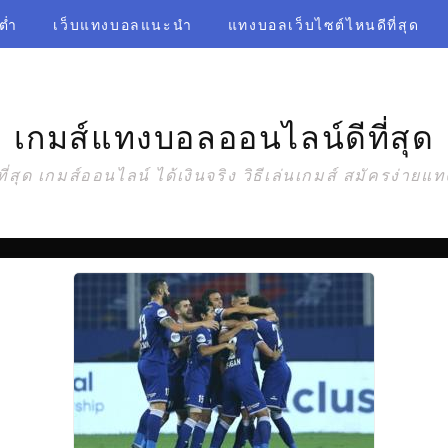
ต่ำ
เว็บแทงบอลแนะนำ
แทงบอลเว็บไซต์ไหนดีที่สุด
เกมส์แทงบอลออนไลน์ดีที่สุด
สุด เกมส์ออนไลน์ ได้เงินจริง วิธีเล่นเกมส์ สมัครง่าย