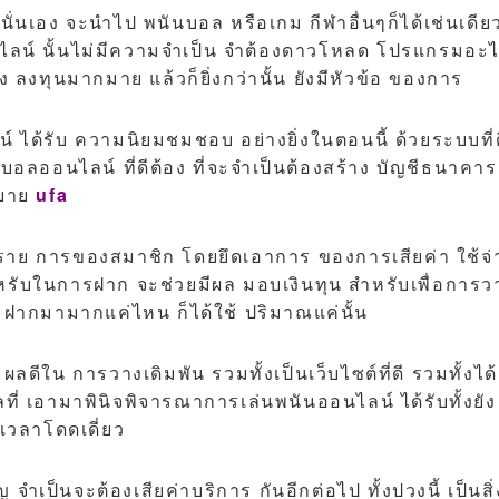
นั่นเอง จะนำไป พนันบอล หรือเกม กีฬาอื่นๆก็ได้เช่นเดีย
น์ นั้นไม่มีความจำเป็น จำต้องดาวโหลด โปรแกรมอะไรก
ง ลงทุนมากมาย แล้วก็ยิ่งกว่านั้น ยังมีหัวข้อ ของการ
 ได้รับ ความนิยมชมชอบ อย่างยิ่งในตอนนี้ ด้วยระบบที่ดีจ
อลออนไลน์ ที่ดีต้อง ที่จะจำเป็นต้องสร้าง บัญชีธนาคาร
สบาย
ufa
าย การของสมาชิก โดยยึดเอาการ ของการเสียค่า ใช้จ่ายที
ำหรับในการฝาก จะช่วยมีผล มอบเงินทุน สำหรับเพื่อการวา
 ฝากมามากแค่ไหน ก็ได้ใช้ ปริมาณแค่นั้น
ิด ผลดีใน การวางเดิมพัน รวมทั้งเป็นเว็บไซต์ที่ดี รวมทั้ง
อมูลที่ เอามาพินิจพิจารณาการเล่นพนันออนไลน์ ได้รับทั้ง
นเวลาโดดเดี่ยว
ญ จำเป็นจะต้องเสียค่าบริการ กันอีกต่อไป ทั้งปวงนี้ เป็นสิ่