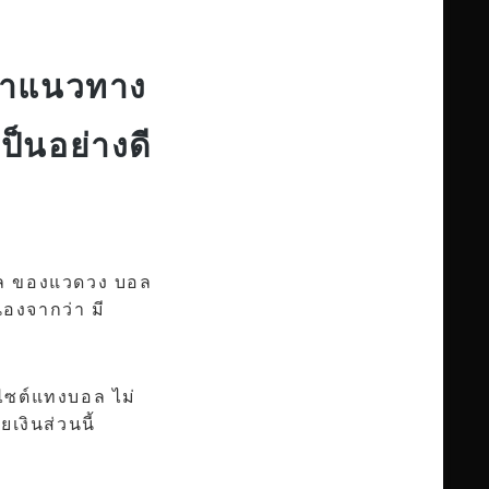
ึกษาแนวทาง
ป็นอย่างดี
มูล ของแวดวง บอล
่องจากว่า มี
บไซต์แทงบอล ไม่
เงินส่วนนี้