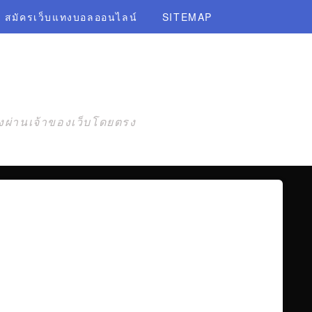
สมัครเว็บแทงบอลออนไลน์
SITEMAP
แทงผ่านเจ้าของเว็บโดยตรง