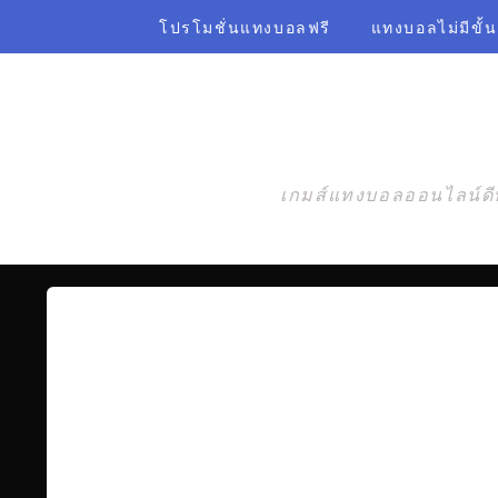
โปรโมชั่นแทงบอลฟรี
แทงบอลไม่มีขั้น
เกมส์แทงบอลออนไลน์ดีที่