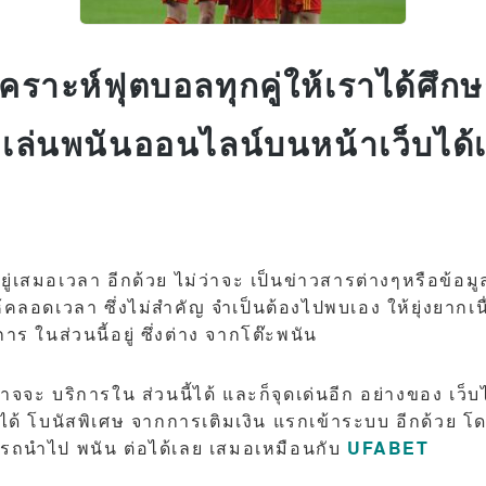
ิเคราะห์ฟุตบอลทุกคู่ให้เราได้ศ
เล่นพนันออนไลน์บนหน้าเว็บได้เ
ยู่เสมอเวลา อีกด้วย ไม่ว่าจะ เป็นข่าวสารต่างๆหรือข้อ
ห้คลอดเวลา ซึ่งไม่สำคัญ จำเป็นต้องไปพบเอง ให้ยุ่งยากเนื
ร ในส่วนนี้อยู่ ซึ่งต่าง จากโต๊ะพนัน
อาจจะ บริการใน ส่วนนี้ได้ และก็จุดเด่นอีก อย่างของ เว็
ยังได้ โบนัสพิเศษ จากการเติมเงิน แรกเข้าระบบ อีกด้วย โดย
รถนำไป พนัน ต่อได้เลย เสมอเหมือนกับ
UFABET