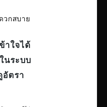
ะดวกสบาย
้าใจได้
ะในระบบ
ูอัตรา