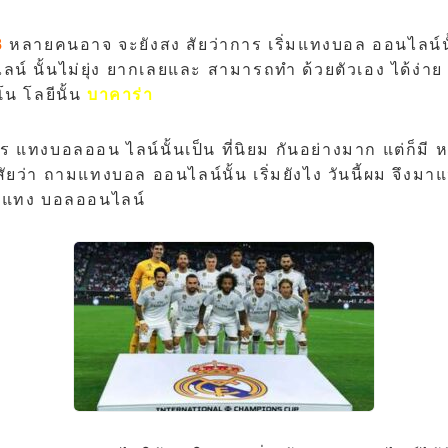
8
หลายคนอาจ จะยังสง สัยว่าการ เริ่มแทงบอล ออนไลน์นั้
น์ นั้นไม่ยุ่ง ยากเลยและ สามารถทำ ด้วยตัวเอง ได้ง่าย ๆ
โน โลยีนั้น
บาคาร่า
 แทงบอลออน ไลน์นั้นเป็น ที่นิยม กันอย่างมาก แต่ก็มี ห
สัยว่า ถามแทงบอล ออนไลน์นั้น เริ่มยังไง วันนี้ผม จึงมาแ
ารแทง บอลออนไลน์