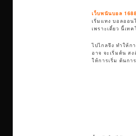
เว็บพนันบอล 168
เริ่มแทง บอลออนไล
เพราะเดี๋ยว นี้เทค
ไปไกลจึง ทำให้การ
อาจ จะเริ่มต้น สง
ให้การเริ่ม ต้นก