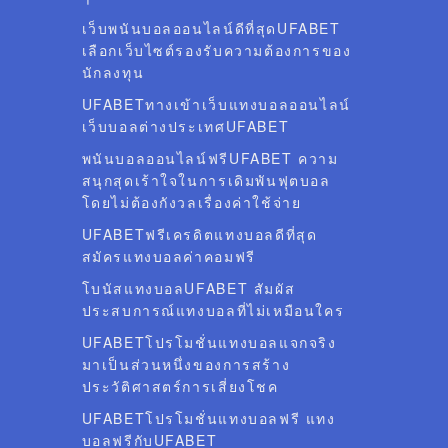
เว็บพนันบอลออนไลน์ดีที่สุดUFABET
เลือกเว็บไซต์รองรับความต้องการของ
นักลงทุน
UFABETทางเข้าเว็บแทงบอลออนไลน์
เว็บบอลต่างประเทศUFABET
พนันบอลออนไลน์ฟรีUFABET ความ
สนุกสุดเร้าใจในการเดิมพันฟุตบอล
โดยไม่ต้องกังวลเรื่องค่าใช้จ่าย
UFABETฟรีเครดิตแทงบอลดีที่สุด
สมัครแทงบอลค่าคอมฟรี
โบนัสแทงบอลUFABET สัมผัส
ประสบการณ์แทงบอลที่ไม่เหมือนใคร
UFABETโปรโมชั่นแทงบอลแจกจริง
มาเป็นส่วนหนึ่งของการสร้าง
ประวัติศาสตร์การเสี่ยงโชค
UFABETโปรโมชั่นแทงบอลฟรี แทง
บอลฟรีกับUFABET