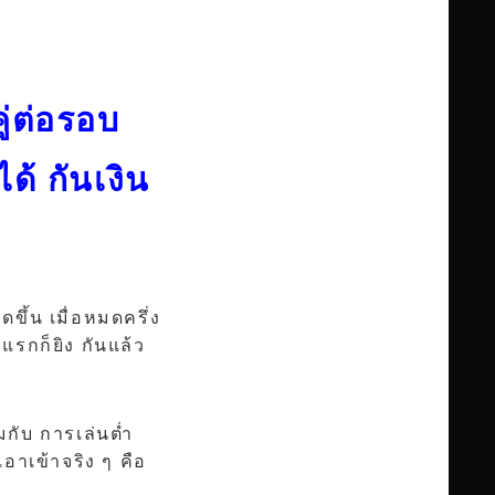
ู่ต่อรอบ
้ กันเงิน
ดขึ้น เมื่อหมดครึ่ง
 แรกก็ยิง กันแล้ว
มกับ การเล่นต่ำ
เอาเข้าจริง ๆ คือ