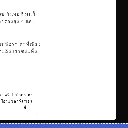
บ กันพอดี มันก็
 คารองสูง ๆ และ
เหลือรา คาที่เพียง
ายถึง เราชนะทั้ง
ดที่ Leicester
หมือนเวลาที่เฟอร์
กี้
→