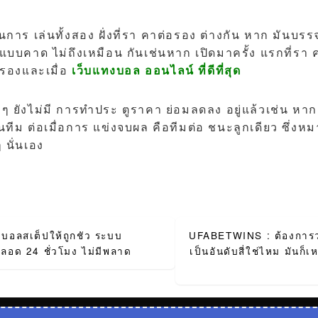
การ เล่นทั้งสอง ฝั่งที่รา คาต่อรอง ต่างกัน หาก มันบรรจ
าแบบคาด ไม่ถึงเหมือน กันเช่นหาก เปิดมาครั้ง แรกที่รา
น รองและเมื่อ
เว็บแทงบอล ออนไลน์ ที่ดีที่สุด
 ๆ ยังไม่มี การทำประ ตูราคา ย่อมลดลง อยู่แล้วเช่น หาก
่นทีม ต่อเมื่อการ แข่งจบผล คือทีมต่อ ชนะลูกเดียว ซึ่งหม
ๆ นั่นเอง
งบอลสเต็ปให้ถูกชัว ระบบ
UFABETWINS : ต้องการวา
ion
ลอด 24 ชั่วโมง ไม่มีพลาด
เป็นอันดับสี่ใช่ไหม มันก็เ