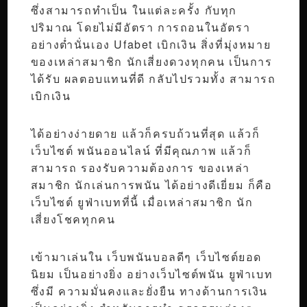
ซึ่งสามารถทำเป็น ในแต่ละครั้ง กับทุก
ปริมาณ โดยไม่มีอัตรา การถอนในอัตรา
อย่างต่ำนั่นเอง Ufabet เบิกเงิน สิ่งที่มุ่งหมาย
ของเหล่าสมาชิก นักเสี่ยงดวงทุกคน เป็นการ
ได้รับ ผลตอบแทนที่ดี กลับไปรวมทั้ง สามารถ
เบิกเงิน
ได้อย่างง่ายดาย แล้วก็ครบถ้วนที่สุด แล้วก็
เว็บไซต์ พนันออนไลน์ ที่มีคุณภาพ แล้วก็
สามารถ รองรับความต้องการ ของเหล่า
สมาชิก นักเล่นการพนัน ได้อย่างดีเยี่ยม ก็คือ
เว็บไซต์ ยูฟ่าเบทที่นี้ เมื่อเหล่าสมาชิก นัก
เสี่ยงโชคทุกคน
เข้ามาเล่นใน
เว็บพนันบอลดีๆ
เว็บไซต์ยอด
นิยม เป็นอย่างยิ่ง อย่างเว็บไซต์พนัน ยูฟ่าเบท
ซึ่งมี ความมั่นคงและยั่งยืน ทางด้านการเงิน