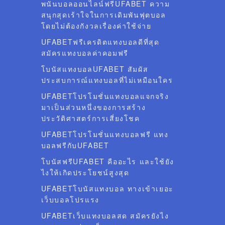
พนันบอลออนไลน์ฟรีUFABET ความ
สนุกสุดเร้าใจในการเดิมพันฟุตบอล
โดยไม่ต้องกังวลเรื่องค่าใช้จ่าย
UFABETฟรีเครดิตแทงบอลดีที่สุด
สมัครแทงบอลค่าคอมฟรี
โบนัสแทงบอลUFABET สัมผัส
ประสบการณ์แทงบอลที่ไม่เหมือนใคร
UFABETโปรโมชั่นแทงบอลแจกจริง
มาเป็นส่วนหนึ่งของการสร้าง
ประวัติศาสตร์การเสี่ยงโชค
UFABETโปรโมชั่นแทงบอลฟรี แทง
บอลฟรีกับUFABET
โบนัสฟรีUFABET คืออะไร และใช้ยัง
ไงให้เกิดประโยชน์สูงสุด
UFABETโบนัสแทงบอล ทางเข้าเยอะ
เว็บบอลโปรแรง
UFABETเว็บแทงบอลสด สมัครยังไง