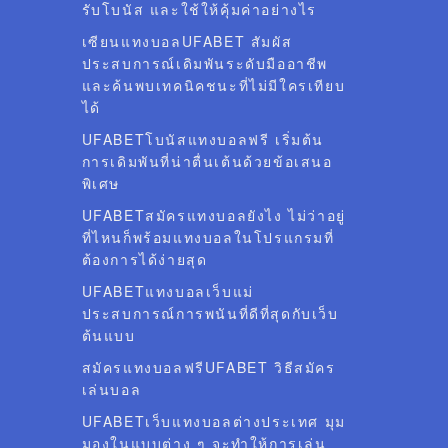
รับโบนัส และใช้ให้คุ้มค่าอย่างไร
เซียนแทงบอลUFABET สัมผัส
ประสบการณ์เดิมพันระดับมืออาชีพ
และค้นพบเทคนิคชนะที่ไม่มีใครเทียบ
ได้
UFABETโบนัสแทงบอลฟรี เริ่มต้น
การเดิมพันที่น่าตื่นเต้นด้วยข้อเสนอ
พิเศษ
UFABETสมัครแทงบอลยังไง ไม่ว่าอยู่
ที่ไหนก็พร้อมแทงบอลในโปรแกรมที่
ต้องการได้ง่ายสุด
UFABETแทงบอลเว็บแม่
ประสบการณ์การพนันที่ดีที่สุดกับเว็บ
ต้นแบบ
สมัครแทงบอลฟรีUFABET วิธีสมัคร
เล่นบอล
UFABETเว็บแทงบอลต่างประเทศ มุม
มองในแบบต่าง ๆ จะทำให้การเล่น