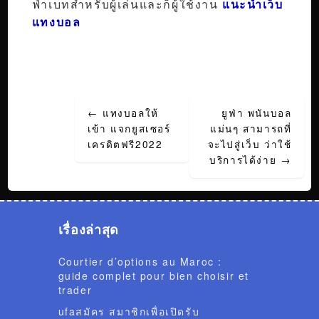
ฟ่าเบทสำหรับผู้เล่นและก็ผู้ใช้งาน
แนะนำเว็บ
แทงบอล
Post
←
แทงบอลให้
ยูฟ่า พนันบอล
navigation
เข้า แจกยูสเซอร์
แม่นๆ สามารถที่
เครดิตฟรี2022
จะไปสู่เว็บ ว่าใช้
บริการได้ง่าย
→
เรื่องล่าสุด
Courtier d’options au Maroc :
guide complet pour bien choisir et
trader
ufaสมัคร สมาชิกเพื่อเปิดรับ