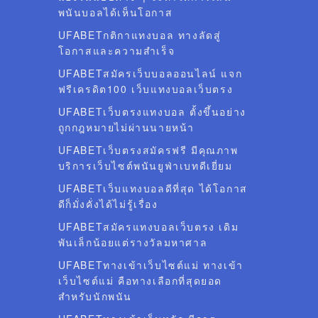
พนันบอลได้เห็นโอกาส
UFABETกติกาแทงบอล ทางลัดสู่
โอกาสและความสำเร็จ
UFABETสมัครเว็บบอลออนไลน์ แจก
ฟรีเครดิต100 เว็บแทงบอลเว็บตรง
UFABETเว็บตรงแทงบอล ตั้งขึ้นอย่าง
ถูกกฎหมายไม่ผ่านนายหน้า
UFABETเว็บตรงสมัครฟรี มีคุณภาพ
บริการเว็บไซต์พนันยูฟ่าเบทดีเยี่ยม
UFABETเว็บแทงบอลดีที่สุด ได้โอกาส
ดีก็มั่งคั่งได้ไม่รู้เรื่อง
UFABETสมัครแทงบอลเว็บตรง เดิม
พันเล็กน้อยแต่รางวัลมหาศาล
UFABETทางเข้าเว็บไซต์แม่ ทางเข้า
เว็บไซต์แม่ คือทางเลือกที่สุดยอด
สำหรับนักพนัน