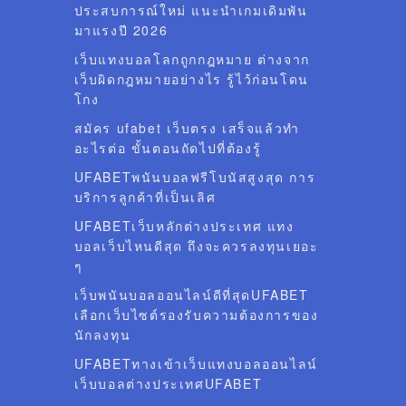
ประสบการณ์ใหม่ แนะนำเกมเดิมพัน
มาแรงปี 2026
เว็บแทงบอลโลกถูกกฎหมาย ต่างจาก
เว็บผิดกฎหมายอย่างไร รู้ไว้ก่อนโดน
โกง
สมัคร ufabet เว็บตรง เสร็จแล้วทำ
อะไรต่อ ขั้นตอนถัดไปที่ต้องรู้
UFABETพนันบอลฟรีโบนัสสูงสุด การ
บริการลูกค้าที่เป็นเลิศ
UFABETเว็บหลักต่างประเทศ แทง
บอลเว็บไหนดีสุด ถึงจะควรลงทุนเยอะ
ๆ
เว็บพนันบอลออนไลน์ดีที่สุดUFABET
เลือกเว็บไซต์รองรับความต้องการของ
นักลงทุน
UFABETทางเข้าเว็บแทงบอลออนไลน์
เว็บบอลต่างประเทศUFABET