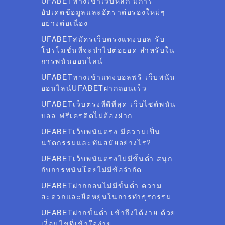
UFABETทางเข้าเว็บหลัก มีการ
อัปเดตข้อมูลและอัตราต่อรองใหม่ๆ
อย่างต่อเนื่อง
UFABETสมัครเว็บตรงแทงบอล รับ
โปรโมชั่นที่จะนำไปต่อยอด สำหรับใน
การพนันออนไลน์
UFABETทางเข้าแทงบอลฟรี เว็บพนัน
ออนไลน์UFABETฝากถอนเร็ว
UFABETเว็บตรงที่ดีที่สุด เว็บไซต์พนัน
บอล ฟรีเครดิตไม่ต้องฝาก
UFABETเว็บพนันตรง มีความเป็น
นวัตกรรมและทันสมัยอย่างไร?
UFABETเว็บพนันตรงไม่มีขั้นต่ำ สนุก
กับการพนันโดยไม่มีข้อจำกัด
UFABETฝากถอนไม่มีขั้นต่ำ ความ
สะดวกและยืดหยุ่นในการทำธุรกรรม
UFABETฝากขั้นต่ำ เข้าถึงได้ง่าย ด้วย
เงื่อนไขที่เข้าใจง่าย