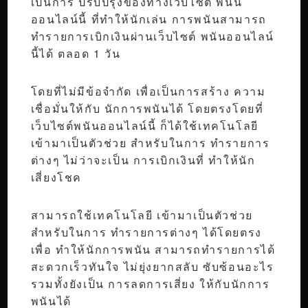
เป็นการ ปรับปรุงของทางเว็บไซต์ พนัน
ออนไลน์นี้ ที่ทำให้นักเล่น การพนันสามารถ
ทำรายการเบิกเงินผ่านเว็บไซต์ พนันออนไลน์
นี้ได้ ตลอด 1 วัน
โดยที่ไม่มีข้อจำกัด เพื่อเป็นการสร้าง ความ
เชื่อมั่นให้กับ นักการพนันได้ โดยตรงโดยที่
เว็บไซต์พนันออนไลน์นี้ ก็ได้ใช้เทคโนโลยี
เข้ามาเป็นตัวช่วย สำหรับในการ ทำรายการ
ต่างๆ ไม่ว่าจะเป็น การเบิกเงินที่ ทำให้นัก
เสี่ยงโชค
สามารถใช้เทคโนโลยี เข้ามาเป็นตัวช่วย
สำหรับในการ ทำรายการต่างๆ ได้โดยตรง
เพื่อ ทำให้นักการพนัน สามารถทำรายการได้
สะดวกเร็วทันใจ ไม่ยุ่งยากสลับ ซับซ้อนอะไร
รวมทั้งยังเป็น การลดการเสี่ยง ให้กับนักการ
พนันได้