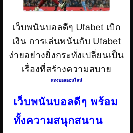
เว็บพนันบอลดีๆ Ufabet เบิก
เงิน การเล่นพนันกับ Ufabet
ง่ายอย่างยิ่งกระทั่งเปลี่ยนเป็น
เรื่องที่สร้างความสบาย
แทงบอลออนไลน์
เว็บพนันบอลดีๆ พร้อม
ทั้งความสนุกสนาน