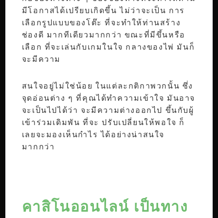
มีโอกาสได้เปรียบเกิดขึ้น
ไม่ว่าจะเป็น การ
เลือกรูปแบบของโต๊ะ ที่จะทำให้ท่านสร้าง
ช่องดี มากทีเดียวมากกว่า ขณะที่มีขึ้นหรือ
เลือก ที่จะเล่นกับเกมในใจ กลางของไพ่ มันก็
จะมีความ
สนใจอยู่ไม่ใช่น้อย ในแต่ละกติกาพวกนั้น ซึ่ง
จุดอ่อนต่าง ๆ ที่คุณได้ทำความเข้าใจ มันอาจ
จะเป็นไปได้ว่า จะมีความต่างออกไป ขึ้นกับผู้
เข้าร่วมเดิมพัน ที่จะ ปรับเปลี่ยนให้พอใจ ก็
เลยจะมองเห็นกำไร ได้อย่างน่าสนใจ
มากกว่า
คาสิโนออนไลน์ เป็นทาง