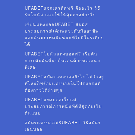
UFABETแจกเครดิตฟรี คืออะไร วิธี
รับโบนัส และใช้ให้คุ้มค่าอย่างไร
เซียนแทงบอลUFABET สัมผัส
ประสบการณ์เดิมพันระดับมืออาชีพ
และค้นพบเทคนิคชนะที่ไม่มีใครเทียบ
ได้
UFABETโบนัสแทงบอลฟรี เริ่มต้น
การเดิมพันที่น่าตื่นเต้นด้วยข้อเสนอ
พิเศษ
UFABETสมัครแทงบอลยังไง ไม่ว่าอยู่
ที่ไหนก็พร้อมแทงบอลในโปรแกรมที่
ต้องการได้ง่ายสุด
UFABETแทงบอลเว็บแม่
ประสบการณ์การพนันที่ดีที่สุดกับเว็บ
ต้นแบบ
สมัครแทงบอลฟรีUFABET วิธีสมัคร
เล่นบอล