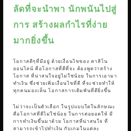
ลัดที่จะนำพา นักพนันไปสู่
การ สร้างผลกำไรที่ง่าย
มากยิ่งขึ้น
โอกาสดีๆที่มีอยู่ ด้วยเงื่อนไขของ คาสิโน
ออนไลน์ คือโอกาสที่ดีที่จะ ต้องพูดว่าสร้าง
โอกาส ที่น่าสนใจอยู่ไม่ใช่น้อย ในการเอามา
ทำเงิน​ ซึ่งช่วยเพิ่มเงื่อนไขที่ดี ที่จะช่วยทำให้
ทุกคนมองเห็น โอกาสการเดิมพันที่ดียิ่งขึ้น
ไม่ว่าจะเป็นตัวเลือก ในรูปแบบใดในลักษณะ
คือโอกาสที่ดีไม่ใช่น้อย ในการต่อยอดให้ มี
การทำเงินขึ้นมาด้วย โอกาสที่น่าสนใจ ที่
สามารถเข้าไปทำเงิน กับเกมในแต่ละ