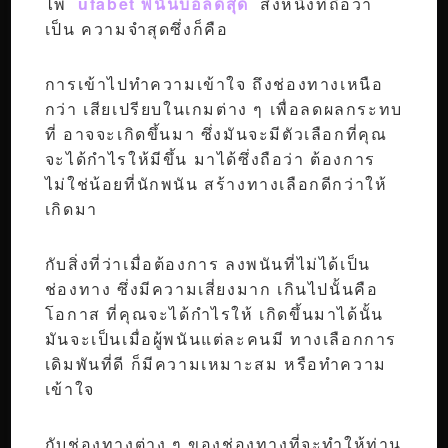
ไพ่
ufabet พนันบอลดีสุด
สิ่งหนึ่งที่ถือว่า
เป็น ความจำสุดซึ่งก็คือ
การเข้าไปทำความเข้าใจ ถึงช่องทางเหนือ
กว่า เสียเปรียบในเกมต่าง ๆ เพื่อลดผลกระทบ
ที่ อาจจะเกิดขึ้นมา ซึ่งมันจะมีตัวเลือกที่คุณ
จะได้กำไรให้มีขึ้น มาได้ซึ่งถือว่า ต้องการ
ไม่ใช่น้อยที่นักพนัน สร้างทางเลือกดีกว่าให้
เกิดมา
กับสิ่งที่ว่าเมื่อต้องการ ลงพนันที่ไม่ได้เป็น
ช่องทาง ซึ่งมีความเสี่ยงมาก เกินไปนั้นคือ
โอกาส ที่คุณจะได้กำไรให้ เกิดขึ้นมาได้นั้น
มันจะเป็นเมื่อผู้พนันแต่ละคนมี ทางเลือกการ
เดิมพันที่ดี ก็มีความเหมาะสม หรือทำความ
เข้าใจ
กับช่องทางต่าง ๆ ของช่องทางที่จะทำให้ท่าน