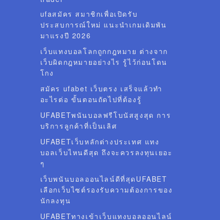
ufaสมัคร สมาชิกเพื่อเปิดรับ
ประสบการณ์ใหม่ แนะนำเกมเดิมพัน
มาแรงปี 2026
เว็บแทงบอลโลกถูกกฎหมาย ต่างจาก
เว็บผิดกฎหมายอย่างไร รู้ไว้ก่อนโดน
โกง
สมัคร ufabet เว็บตรง เสร็จแล้วทำ
อะไรต่อ ขั้นตอนถัดไปที่ต้องรู้
UFABETพนันบอลฟรีโบนัสสูงสุด การ
บริการลูกค้าที่เป็นเลิศ
UFABETเว็บหลักต่างประเทศ แทง
บอลเว็บไหนดีสุด ถึงจะควรลงทุนเยอะ
ๆ
เว็บพนันบอลออนไลน์ดีที่สุดUFABET
เลือกเว็บไซต์รองรับความต้องการของ
นักลงทุน
UFABETทางเข้าเว็บแทงบอลออนไลน์