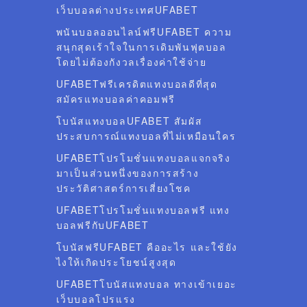
เว็บบอลต่างประเทศUFABET
พนันบอลออนไลน์ฟรีUFABET ความ
สนุกสุดเร้าใจในการเดิมพันฟุตบอล
โดยไม่ต้องกังวลเรื่องค่าใช้จ่าย
UFABETฟรีเครดิตแทงบอลดีที่สุด
สมัครแทงบอลค่าคอมฟรี
โบนัสแทงบอลUFABET สัมผัส
ประสบการณ์แทงบอลที่ไม่เหมือนใคร
UFABETโปรโมชั่นแทงบอลแจกจริง
มาเป็นส่วนหนึ่งของการสร้าง
ประวัติศาสตร์การเสี่ยงโชค
UFABETโปรโมชั่นแทงบอลฟรี แทง
บอลฟรีกับUFABET
โบนัสฟรีUFABET คืออะไร และใช้ยัง
ไงให้เกิดประโยชน์สูงสุด
UFABETโบนัสแทงบอล ทางเข้าเยอะ
เว็บบอลโปรแรง