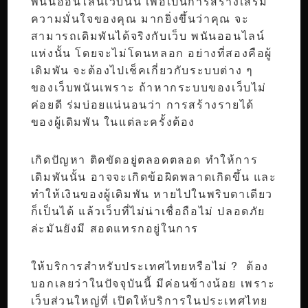
พนันออนไลน์เว็บนั้น เพื่อเป็นการสร้างเสริม
ความมั่นใจของคุณ มากยิ่งขึ้นว่าคุณ จะ
สามารถเดิมพันได้จริงกับเว็บ พนันออนไลน์
แห่งนั้น โดยจะไม่โดนหลอก อย่างที่สองคือผู้
เดิมพัน จะต้องไปเช็คเกี่ยวกับระบบต่าง ๆ
ของเว็บพนันเพราะ ถ้าหากระบบของเว็บไม่
ค่อยดี ร่มบ่อยแน่นอนว่า การสร้างรายได้
ของผู้เดิมพัน ในแต่ละครั้งต้อง
เกิดปัญหา ติดขัดอยู่ตลอดตลอด ทำให้การ
เดิมพันนั้น อาจจะเกิดข้อผิดพลาดเกิดขึ้น และ
ทำให้เงินของผู้เดิมพัน หายไปในพริบตาเดียว
ก็เป็นได้ แล้วเว็บที่ไม่น่าเชื่อถือไม่ ปลอดภัย
ล่ะมันยังมี สอดแทรกอยู่ในการ
ให้บริการสำหรับประเทศไทยหรือไม่ ? ต้อง
บอกเลยว่าในปัจจุบันนี้ มีค่อนข้างน้อย เพราะ
เว็บส่วนใหญ่ที่ เปิดให้บริการในประเทศไทย