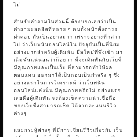
ไม่
สำหรับคำถามในส่วนนี้ ต้องบอกเลยว่าเป็น
คำถามยอดฮิตที่หลาย ๆ คนตั้งหน้าตั้งตารอ
คำตอบ กันเป็นอย่างมาก เพราะอย่างที่กล่าว
ไป ว่าเว็บพนันออนไลน์ใน ปัจจุบันเป็นที่นิยม
อย่างมากสำหรับผู้เดิมพัน มือใหม่ที่พึ่งเข้า มา
เดิมพันแน่นอนว่าก็อยาก ที่จะเดิมพันกับเว็บที่
มีคุณภาพและเป็นเว็บ ที่สามารถทำให้ผล
ตอบแทน ออกมาได้เป็นกอบเป็นกำจริง ๆ ซึ่ง
อย่างแรกในการวิเคราะห์ ว่าเว็บพนัน
ออนไลน์แห่งนั้น มีคุณภาพหรือไม่ อย่างแรก
เลยคือผู้เดิมพัน จะต้องเช็คความน่าเชื่อถือ
ของเว็บซึ่งสามารถเช็ค ได้จากคะแนนรีวิว
ต่างๆ
และกระทู้ต่างๆ ที่มีการเขียนรีวิวเกี่ยวกับ เว็บ