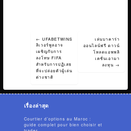
Post
←
UFABETWINS
เล่นบาคาร่า
navigation
ลิเวอร์พูลอาจ
ออนไลน์ฟรี ดาวน์
เผชิญกับการ
โหลดแอพพลิ
ลงโทษ FIFA
เคชั่นเอามา
สำหรับการปฏิเสธ
ลงทุน
→
ที่จะปล่อยตัวผู้เล่น
ต่างชาติ
เรื่องล่าสุด
Courtier d’options au Maroc :
guide complet pour bien choisir et
trader