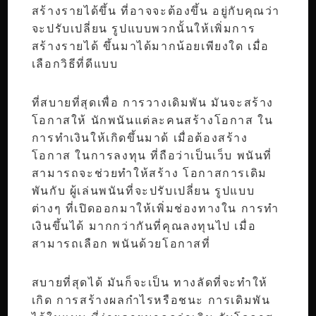
สร้างรายได้ขึ้น ที่อาจจะต้องขึ้น อยู่กับคุณว่า
จะปรับเปลี่ยน รูปแบบพวกนั้นให้เพิ่มการ
สร้างรายได้ ขึ้นมาได้มากน้อยเพียงใด เมื่อ
เลือกวิธีที่ดีแบบ
ที่สบายที่สุดเพื่อ การวางเดิมพัน มันจะสร้าง
โอกาสให้ นักพนันแต่ละคนสร้างโอกาส ใน
การทำเงินให้เกิดขึ้นมาด้ เมื่อต้องสร้าง
โอกาส ในการลงทุน
ที่ถือว่าเป็นเว็บ พนันที่
สามารถจะช่วยทำให้สร้าง โอกาสการเดิม
พันกับ ผู้เล่นพนันที่จะปรับเปลี่ยน รูปแบบ
ต่างๆ ที่เปิดออกมาให้เพิ่มช่องทางใน การทำ
เงินขึ้นได้ มากกว่ากันที่คุณลงทุนไป เมื่อ
สามารถเลือก พนันด้วยโอกาสที่
สบายที่สุดได้ มันก็จะเป็น ทางลัดที่จะทำให้
เกิด การสร้างผลกำไรหรือชนะ การเดิมพัน