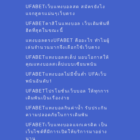
UFABETเว็บแทงบอลสด สมัครยังไง
แจกสูตรแม่นๆเว็บตรง
UFABETคาสิโนแทงบอล เว็บเดิมพันที่
ฮิตที่สุดในขณะนี้
แทงบอลตรงUFABET คืออะไร ทำไมผู้
เล่นจำนวนมากจึงเลือกใช้เว็บตรง
UFABETแทงบอลสเต็ป มอบโอกาสให้
คุณแทงบอลสเต็ปแบบเซียนพนัน
UFABETแทงบอลไม่มีขั้นต่ำ UFAเว็บ
พนันอันดับ1
UFABETโปรโมชั่นเว็บบอล ให้ทุกการ
เดิมพันเป็นเรื่องง่าย
UFABETแทงบอลกินค่าน้ำ รับประกัน
ความปลอดภัยในการเดิมพัน
UFABETเว็บแทงบอลแจกเครดิต เป็น
เว็บไซต์ที่มีการเปิดให้บริการมาอย่าง
นาน