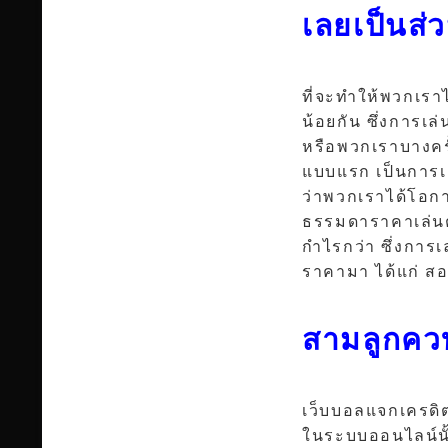
เลยเป็นส่
ที่จะทำให้พวกเราไ
น้อยกัน ซึ่งการเล่
หรือพวกเราบางครั้
แบบแรก เป็นการเล่น
ว่าพวกเราได้โอกาส
ธรรมดาราคาเล่นต่ำ
กำไรกว่า ซึ่งการเ
ราคามา ได้แก่ สอ
สามลูกควบ
เว็บบอลแจกเครดิตฟ
ในระบบออนไลน์นั้