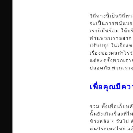
วิถีทางนี้เป็นวิถ
จะเป็นการพนันบอลส
เราก็มีพร้อม ให้
ท่านพวกเราอยาก ท
ปรับปรุง ในเรื่อ
เรื่องของผลกำไรว่
แต่ละครั้งพวกเรา
ปลอดภัย พวกเราจะ
เพื่อคุณมีค
รวม ทั้งเพื่อเก็
นั้นยังเกิดเรื่อ
ข้างหลัง 7 วันไป ด
คนประเทศไทย แล้ว