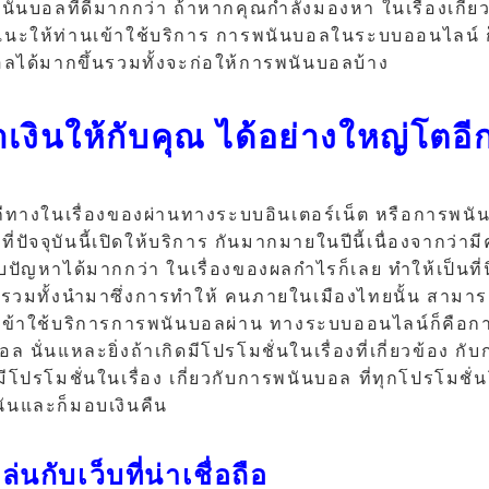
รพนันบอลที่ดีมากกว่า ถ้าหากคุณกำลังมองหา ในเรื่องเกี
าชี้แนะให้ท่านเข้าใช้บริการ การพนันบอลในระบบออนไลน์ ก
อลได้มากขึ้นรวมทั้งจะก่อให้การพนันบอลบ้าง
งินให้กับคุณ ได้อย่างใหญ่โตอี
วิถีทางในเรื่องของผ่านทางระบบอินเตอร์เน็ต หรือการพนั
่ปัจจุบันนี้เปิดให้บริการ กันมากมายในปีนี้เนื่องจากว
ปัญหาได้มากกว่า ในเรื่องของผลกำไรก็เลย ทำให้เป็นที่
วมทั้งนำมาซึ่งการทำให้ คนภายในเมืองไทยนั้น สามารถ
้าใช้บริการการพนันบอลผ่าน ทางระบบออนไลน์ก็คือก
 นั่นแหละยิ่งถ้าเกิดมีโปรโมชั่นในเรื่องที่เกี่ยวข้อง กั
มีโปรโมชั่นในเรื่อง เกี่ยวกับการพนันบอล ที่ทุกโปรโมชั
ันและก็มอบเงินคืน
นกับเว็บที่น่าเชื่อถือ