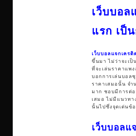
เว็บบอล
แรก เป็น
เว็บบอลแจกเครดิ
ขึ้นมา ไม่ว่าจะเ
ที่จะเล่นราคาแพงส
บอกการเล่นบอลชุด
ราคาเสมอนั้น จำน
มาก ชอบมีการต่อร
เสมอ ไม่มีแนวทาง
นั้นไปซึ่งจุดเด่นข
เว็บบอลแจ