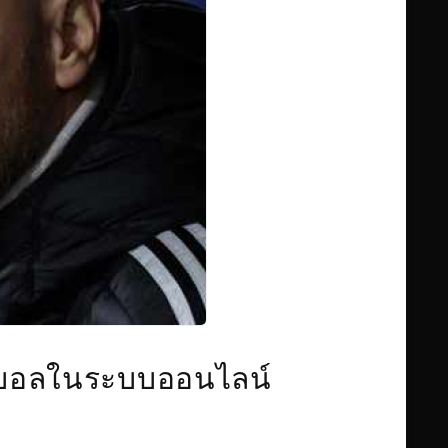
ฬาบอลในระบบออนไลน์