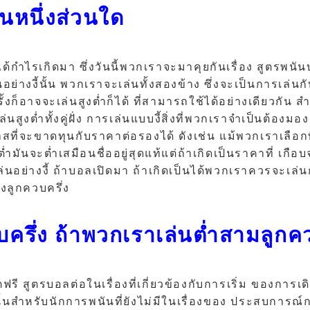
วนหนึ่งส่วนใด
ด้กำไรเกิดมา ซึ่งวันนี้พวกเราจะมาคุยกันเรื่อง สูตรพน
นอย่างงี้นั้น พวกเราจะเล่นทั้งสองข้าง ซึ่งจะเป็นการเล่น
งก็อาจจะเล่นสูงต่ำก็ได้ ที่สามารถใช้ได้อย่างเดียวกัน 
สูงต่ำทั้งคู่ฝั่ง การเล่นแบบงี้สิ่งที่พวกเราจำเป็นต้องมอ
ที่จะขาดทุนกับราคาต่อรองได้ ดังเช่น แม้พวกเราเลือกที่
มันจะต่ำเสมือนชื่ออยู่สุดแท้แต่ถ้าเกิดเป็นราคาที่ เกือ
ล่นอย่างงี้ ถ้าบอลเปิดมา ถ้าเกิดเป็นได้พวกเราควรจะเล่น
งลูกควบครึ่ง
ครึ่ง ถ้าพวกเราเล่นต่ำสามลูกคว
รี สูตรบอลต่อในเรื่องที่เกี่ยวข้องกับการเริ่ม ของการเ
นสำหรับนักการพนันที่ยังไม่มีในเรื่องของ ประสบการณ