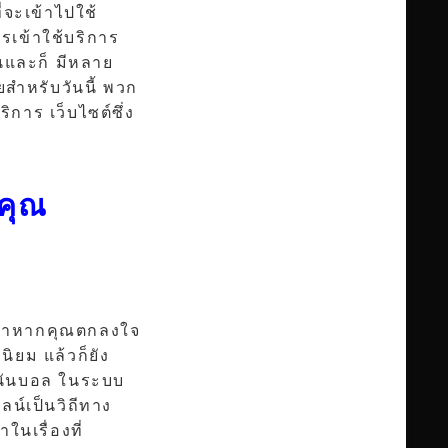
่จะเข้าไปใช้
ารเข้าใช้บริการ
นและก็ มีหลาย
้วยสำหรับวันนี้ พวก
ิการ เว็บไซต์ซึ่ง
่คุณ
ย ถ้าหากคุณตกลงใจ
ิยม แล้วก็ยัง
พนันบอล ในระบบ
ลน์เป็นวิถีทาง
ในเรื่องที่