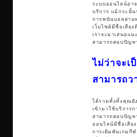
ระบบออนไลน์อาจเกิ
บริการ แม้กระนั้น
การพนันบอลผ่านทา
เว็บไซต์มีชื่อเสียง
เราจะมาเสนอแนะ 1 เ
สามารถตอบปัญหา
ไม่ว่าจะเป็
สามารถว
ได้รวมทั้งทั้งคุ
เข้ามาใช้บริการก
สามารถตอบปัญหาไ
ออนไลน์มีชื่อเสี
การเดิมพันเกมกีฬาบ