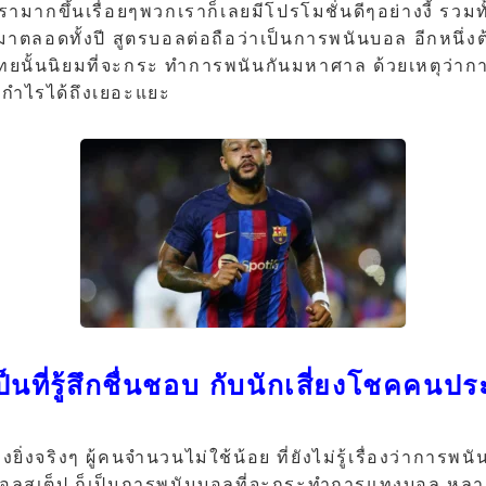
ามากขึ้นเรื่อยๆพวกเราก็เลยมีโปรโมชั่นดีๆอย่างงี้ รวมทั
ี้มาตลอดทั้งปี สูตรบอลต่อถือว่าเป็นการพนันบอล อีกหนึ่ง
นั้นนิยมที่จะกระ ทำการพนันกันมหาศาล ด้วยเหตุว่ากา
ลกำไรได้ถึงเยอะแยะ
ป็นที่รู้สึกชื่นชอบ กับนักเสี่ยงโชคคน
างยิ่งจริงๆ ผู้คนจำนวนไม่ใช้น้อย ที่ยังไม่รู้เรื่องว่าการพ
อลสเต็ป ก็เป็นการพนันบอลที่จะกระทำการแทงบอล หลาย