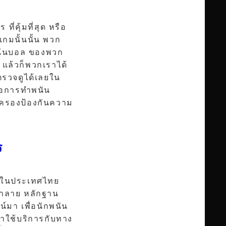
่คุ้มที่สุด หรือ
เกมนั้นนั้น พวก
รพนันบอล ของพวก
 แล้วก็พวกเราได้
ตรวจดูได้เลยใน
ื่อการทำพนัน
้มครองป้องกันความ
ร
นันในประเทศไทย
รทำลาย หลักฐาน
น์มา เพื่อนักพนัน
มาใช้บริการกับทาง