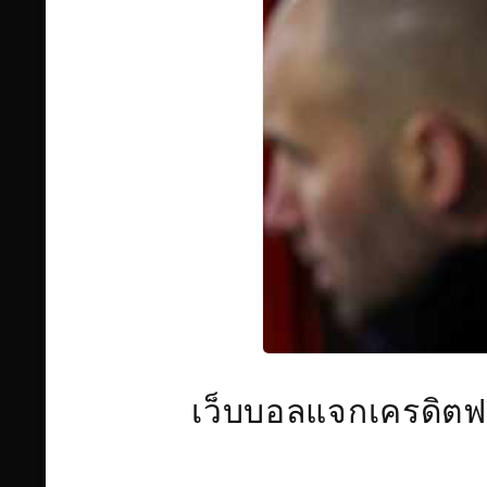
เว็บบอลแจกเครดิตฟ