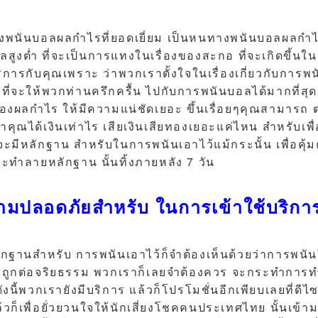
ีทางพนันบอลผลกำไรที่ยอดเยี่ยม เป็นหนทางพนันบอลผลกำไร ที
ูงต่ำ ที่จะเป็นการแทงในเรื่องของสะกอ ที่จะเกิดขึ้นใน
บริการกับคุณเพราะ ว่าพวกเราตั้งใจในเรื่องเกี่ยวกับกา
ี่จะให้พวกท่านครึกครื้น ไปกับการพนันบอลได้มากที่สุด
งของผลกำไร ให้มีความแน่ชัดเยอะ ขึ้นเรื่อยๆคุณสามารถ 
าคุณได้เงินเท่าไร เสียเงินเสียทองเยอะแค่ไหน สำหรับเพ
จะมีหลักฐาน สำหรับในการพนันเอาไว้แม้กระนั้น เพื่อคุ
ทำลายหลักฐาน นั้นทิ้งภายหลัง 7 วัน
วามปลอดภัยสำหรับ ในการเข้าใช้บริกา
บหลักฐานสำหรับ การพนันเอาไว้ก็จำต้องเห็นด้วยว่าการพ
งที่ไม่ถูกต่อจริยธรรม พวกเราก็เลยจำต้องควร จะกระทำกา
ังนี้พวกเรายังมีบริการ แล้วก็โปรโมชั่นอีกเพียบเลยที่ดีไซ
ก็เพื่อยั่วยวนใจให้นักเสี่ยงโชคคนประเทศไทย นั้นเข้า