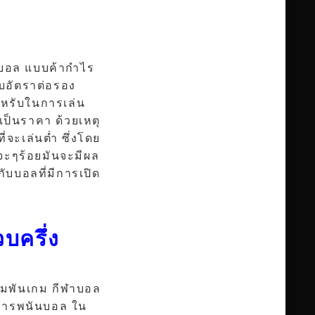
ันบอล แบบค้ากำไร
กับอัตราต่อรอง
สำหรับในการเล่น
งเป็นราคา ด้วยเหตุ
จะเล่นต่ำ ซึ่งโดย
บจะๆร้อยมันจะมีผล
กับบอลที่มีการเปิด
บครึ่ง
ดิมพันเกม กีฬาบอล
์การพนันบอล ใน