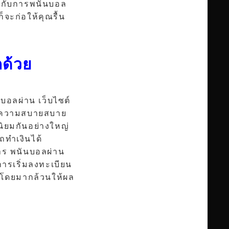
่ยวกับการพนันบอล
็จะก่อให้คุณรื้น
กด้วย
นบอลผ่าน เว็บไซต์
่ามีความสบายสบาย
นิยมกันอย่างใหญ่
ทำเงินได้
าร พนันบอลผ่าน
บการเริ่มลงทะเบียน
่นโดยมากล้วนให้ผล