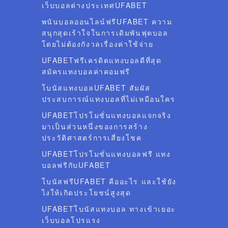
เว็บบอลต่างประเทศUFABET
พนันบอลออนไลน์ฟรีUFABET ความ
สนุกสุดเร้าใจในการเดิมพันฟุตบอล
โดยไม่ต้องกังวลเรื่องค่าใช้จ่าย
UFABETฟรีเครดิตแทงบอลดีที่สุด
สมัครแทงบอลค่าคอมฟรี
โบนัสแทงบอลUFABET สัมผัส
ประสบการณ์แทงบอลที่ไม่เหมือนใคร
UFABETโปรโมชั่นแทงบอลแจกจริง
มาเป็นส่วนหนึ่งของการสร้าง
ประวัติศาสตร์การเสี่ยงโชค
UFABETโปรโมชั่นแทงบอลฟรี แทง
บอลฟรีกับUFABET
โบนัสฟรีUFABET คืออะไร และใช้ยัง
ไงให้เกิดประโยชน์สูงสุด
UFABETโบนัสแทงบอล ทางเข้าเยอะ
เว็บบอลโปรแรง