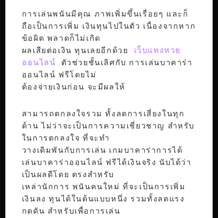
การเล่นพนันมีคุณ ภาพเพิ่มขึ้นเรื่อยๆ และก็
ถือเป็นการเพิ่ม เงินทุนไปในตัว เนื่องจากหาก
ข้อผิด พลาดก็ไม่เกิด
ผลเสียต่อเงิน ทุนเลยอีกด้วย
เว็บแทงหวย
ออนไลน์
ตัวช่วยชั้นเลิศกับ การเล่นบาคาร่า
ออนไลน์ ฟรีโดยไม่
ต้องจ่ายเงินก่อน จะมีผลให้
สามารถตกลงใจรวม ทั้งลดการเสี่ยงในทุก
ด้าน ไม่ว่าจะเป็นการความเชี่ยวชาญ สำหรับ
ในการตกลงใจ ที่จะทำ
วางเดิมพันกับการเล่น เกมบาคาร่าการได้
เล่นบาคาร่าออนไลน์ ฟรีได้เงินจริง นับได้ว่า
เป็นผลดีโดย ตรงสำหรับ
เหล่านักการ พนันคนใหม่ ที่จะเป็นการเพิ่ม
เงินลง ทุนได้ในต้นแบบหนึ่ง รวมทั้งลดแรง
กดดัน สำหรับเพื่อการเล่น