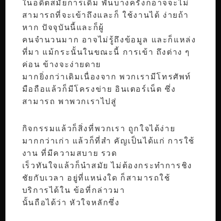
ในอดีตสมัยการเดิม พันบางครั้งก็อาจจะไม่
สามารถที่จะเข้าถึงและก็ ใช้งานได้ ง่ายถ้า
หาก ปัจจุบันนี้และก็ผู้
คนจำนวนมาก อาจไม่รู้ถึงข้อมูล และก็แหล่ง
ที่มา แม้กระนั้นในขณะนี้ การเข้า ถึงต่าง ๆ
ค่อน ข้างจะง่ายดาย
มากยิ่งกว่าเดิมเนื่องจาก พวกเรามีโทรศัพท์
มือถือแล้วก็มีโครงข่าย อินเตอร์เน็ต ซึ่ง
สามารถ พาพวกเราไปสู่
กิจกรรมแล้วก็สิ่งที่พวกเรา ถูกใจได้ง่าย
มากกว่าเก่า แล้วก็ที่สำ คัญเป็นได้แก่ การใช้
งาน ที่มีความสบาย รวด
เร็วทันใจแล้วก็นำสมัย ไม่ต้องกระทำการชิง
ชัยกับเวลา อยู่ที่แหน่งใด ก็สามารถใช้
บริการได้ใน ข้อที่กล่าวมา
นั้นถือได้ว่า หัวใจหลักซึ่ง