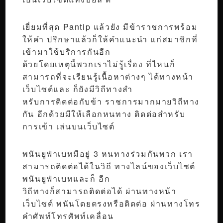
เยี่ยมที่สุด Pantip แล้วยัง มีข้าราชการพร้อม
ให้คำ ปรึกษาแล้วก็ให้คำแนะนำ แก่สมาชิกที่
เข้ามาใช้บริการกันอีก
ด้วยโดยเหตุนี้พวกเราไม่รู้เรื่อง ที่ไหนก็
สามารถที่จะเรียนรู้เนื้อหาต่างๆ ได้ทางหน้า
เว็บไซต์และ ก็ยังมีวิถีทางสำ
หรับการติดต่อกับข้า ราชการมากมายวิถีทาง
กัน อีกด้วยมีให้เลือกหนทาง ติดต่อสำหรับ
การเข้า เล่นบนเว็บไซต์
พนันยูฟ่าเบทมีอยู่ 3 หนทางร่วมกันพวก เรา
สามารถติดต่อได้ในวิถี ทางไลน์ของเว็บไซต์
พนันยูฟ่าเบทและก็ อีก
วิถีทางก็สามารถติดต่อได้ ผ่านทางหน้า
เว็บไซต์ พนันโดยตรงหรือติดต่อ ผ่านทางโทร
คำศัพท์โทรศัพท์เคลื่อน