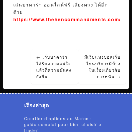
เล่นบาคาร่า ออนไลน์ฟรี เสี่ยงดวง ได้อีก
ด้วย
https://www.thehencommandments.com/
Post
←
เว็บบาคาร่า
มีเว็บแทงบอลเว็บ
navigation
ได้รับความแน่ใจ
ไหนบริการดีบ้าง
แล้วก็ความมั่นคง
ในเรื่องเกี่ยวกับ
ยั่งยืน
การพนัน
→
เรื่องล่าสุด
Courtier d’options au Maroc :
guide complet pour bien choisir et
trader