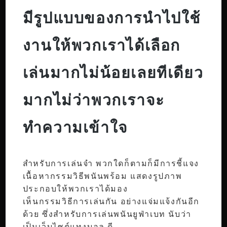
มีรูปแบบของการนำไปใช้
งานให้พวกเราได้เลือก
เล่นมากไม่น้อยเลยทีเดียว
มากไม่ว่าพวกเราจะ
ทำความเข้าใจ
สำหรับการเล่นจำ พวกใดก็ตามก็มีการชี้แจง
เนื้อหากรรมวิธีพนันพร้อม แสดงรูปภาพ
ประกอบให้พวกเราได้มอง
เห็นกรรมวิธีการเล่นกัน อย่างแจ่มแจ้งกันอีก
ด้วย ซึ่งสำหรับการเล่นพนันยูฟ่าเบท นับว่า
เป็นเว็บไซต์แทงบอล ดี