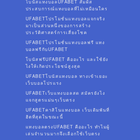
โบนัสแทงบอลUFABET สัมผัส
ประสบการณ์แทงบอลที่ไม่เหมือนใคร
UFABETโปรโมชั่นแทงบอลแจกจริง
มาเป็นส่วนหนึ่งของการสร้าง
ประวัติศาสตร์การเสี่ยงโชค
UFABETโปรโมชั่นแทงบอลฟรี แทง
บอลฟรีกับUFABET
โบนัสฟรีUFABET คืออะไร และใช้ยัง
ไงให้เกิดประโยชน์สูงสุด
UFABETโบนัสแทงบอล ทางเข้าเยอะ
เว็บบอลโปรแรง
UFABETเว็บแทงบอลสด สมัครยังไง
แจกสูตรแม่นๆเว็บตรง
UFABETคาสิโนแทงบอล เว็บเดิมพันที่
ฮิตที่สุดในขณะนี้
แทงบอลตรงUFABET คืออะไร ทำไมผู้
เล่นจำนวนมากจึงเลือกใช้เว็บตรง