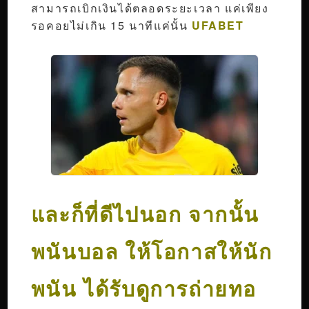
สามารถเบิกเงินได้ตลอดระยะเวลา แค่เพียง
รอคอยไม่เกิน 15 นาทีแค่นั้น
UFABET
และก็ที่ดีไปนอก จากนั้น
พนันบอล ให้โอกาสให้นัก
พนัน ได้รับดูการถ่ายทอ