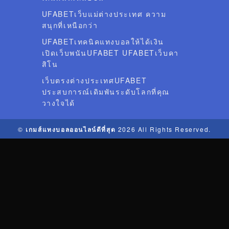
UFABETเว็บแม่ต่างประเทศ ความ
สนุกที่เหนือกว่า
UFABETเทคนิคแทงบอลให้ได้เงิน
เปิดเว็บพนันUFABET UFABETเว็บคา
สิโน
เว็บตรงต่างประเทศUFABET
ประสบการณ์เดิมพันระดับโลกที่คุณ
วางใจได้
©
เกมส์แทงบอลออนไลน์ดีที่สุด
2026 All Rights Reserved.