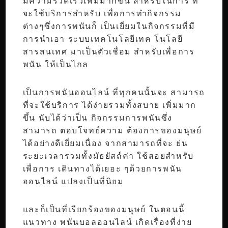
มีความรวดเร็วเพิ่มมากขึ้น สำหรับในการ ที่
จะใช้บริการสำหรับ เพื่อการทำกิจกรรม
ต่างๆซึ่งการพนันก็ เป็นเยี่ยมในกิจกรรมที่มี
การนำเอา ระบบเทคโนโลยีเทค โนโลยี
สารสนเทศ มาเป็นตัวเชื่อม สำหรับเพื่อการ
พนัน ให้เป็นไกล
เป็นการพนันออนไลน์ ที่ทุกคนนั้นจะ สามารถ
ที่จะใช้บริการ ได้ง่ายรวมทั้งสบาย เพิ่มมาก
ขึ้น นับได้ว่าเป็น กิจกรรมการพนันซึ่ง
สามารถ ตอบโจทย์ความ ต้องการของมนุษย์
ได้อย่างดีเยี่ยมเนื่อง จากสามารถที่จะ ย่น
ระยะเวลารวมทั้งมัธยัสถ์ค่า ใช้สอยสำหรับ
เพื่อการ เดินทางได้เยอะ ๆด้วยการพนัน
ออนไลน์ แปลงเป็นที่นิยม
และก็เป็นที่เรียกร้องของมนุษย์ ในตอนนี้
แนวทาง พนันบอลออนไลน์ เกิดเรื่องที่ง่าย