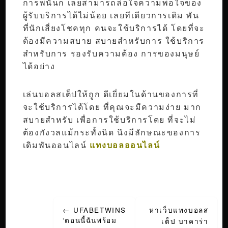
การพนันก็ เลยสามารถล่อใจความพอใจของ
ผู้รับบริการได้ไม่น้อย เลยทีเดียวการเดิม พัน
ที่นักเสี่ยงโชคทุก คนจะใช้บริการได้ โดยที่จะ
ต้องมีความสบาย สบายสำหรับการ ใช้บริการ
สำหรับการ รองรับความต้อง การของมนุษย์
ได้อย่าง
เล่นบอลสเต็ปให้ถูก ดีเยี่ยมในด้านของการที่
จะใช้บริการได้โดย ที่คุณจะมีความง่าย มาก
สบายสำหรับ เพื่อการใช้บริการโดย ที่จะไม่
ต้องกังวลแม้กระทั้งนิด นึงมีลักษณะของการ
เดิมพันออนไลน์
แทงบอลออนไลน์
Post
←
UFABETWINS
หาเว็บแทงบอลส
navigation
‘ตอนนี้ฉันพร้อม
เต็ป บาคาร่า