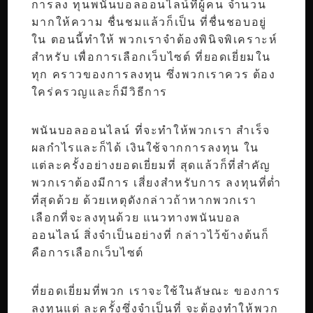
การลง ทุนพนันบอลออนไลน์ที่ผู้คน จำนวน
มากให้ความ ชื่นชมแล้วก็เป็น ที่ชื่นชอบอยู่
ใน ตอนนี้ทำให้ พวกเราจำต้องพินิจพิเคราะห์
สำหรับ เพื่อการเลือกเว็บไซต์ ที่ยอดเยี่ยมใน
ทุก คราวของการลงทุน ซึ่งพวกเราควร ต้อง
ใคร่ครวญและก็มีวิธีการ
พนันบอลออนไลน์ ที่จะทำให้พวกเรา สำเร็จ
ผลกำไรและก็ได้ เงินใช้จากการลงทุน ใน
แต่ละครั้งอย่างยอดเยี่ยมที่ สุดแล้วก็ที่สำคัญ
พวกเราต้องมีการ เสี่ยงสำหรับการ ลงทุนที่ต่ำ
ที่สุดด้วย ด้วยเหตุดังกล่าวถ้าหากพวกเรา
เลือกที่จะลงทุนด้วย แนวทางพนันบอล
ออนไลน์ สิ่งจำเป็นอย่างที่ กล่าวไว้ข้างต้นก็
คือการเลือกเว็บไซต์
ที่ยอดเยี่ยมที่พวก เราจะใช้ในลัษณะ ของการ
ลงทุนแต่ ละครั้งซึ่งจำเป็นที่ จะต้องทำให้พวก