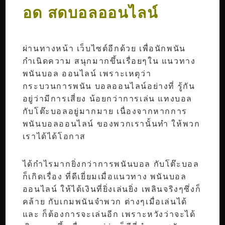
อด สดบอลออนไลน์
ผ่านทางหน้า เว็บไซต์อีกด้วย เพื่อนักพนัน
กำเนิดความ สนุกมากขึ้นเรื่อยๆใน แนวทาง
พนันบอล ออนไลน์ เพราะเหตุว่า
กระบวนการพนัน บอลออนไลน์อย่างที่ รู้กัน
อยู่ว่ามีการเสี่ยง น้อยกว่าการเล่น แทงบอล
กับโต๊ะบอลอยู่มากมาย เนื่องจากหากการ
พนันบอลออนไลน์ ของพวกเรานั้นทำ ให้พวก
เราได้ได้โอกาส
ได้กำไรมากยิ่งกว่าการพนันบอล กับโต๊ะบอล
ก็เกิดเรื่อง ที่ดีเยี่ยมเมื่อแนวทาง พนันบอล
ออนไลน์ ให้ได้เงินที่ยิ่งเล่นยิ่ง เพลินจริงๆซึ่งก็
คล้าย กับเกมพนันจำพวก ต่างๆเมื่อเล่นได้
และ ก็ต้องการจะเล่นอีก เพราะหวังว่าจะได้