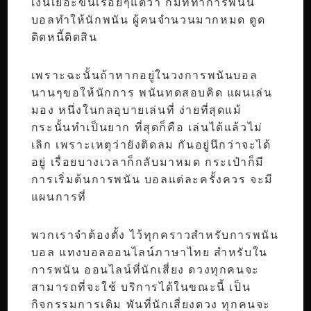
เงินเยอะขึ้นเรื่อยๆแต่ว่า ก็มีที่ทำการพนัน
บอลทำให้นักพนัน ผู้คนจำนวนมากหมด ตูด
ติดหนี้ติดสิน
เพราะฉะนั้นถ้าหากอยู่ในวงการพนันบอล
นานๆขอให้นักการ พนันทดสอบคิด แผนเล่น
มอง หนึ่งในกลอุบายเล่นที่ ง่ายที่สุดแม้
กระนั้นทำเป็นยาก ที่สุดก็คือ เล่นได้แล้วไม่
เลิก เพราะเหตุว่ายังติดลม กันอยู่นึกว่าจะได้
อยู่ เรื่อยบางเวลาก็กลับมาหมด กระเป๋าก็มี
การเริ่มต้นการพนัน บอลแต่ละครั้งควร จะมี
แผนการที่
พวกเราจำต้องตั้ง ไว้ทุกคราวสำหรับการพนัน
บอล แทง​บอล​ออนไลน์​ภาษาไทย​ สำหรับใน
การพนัน ออนไลน์ที่นักเสี่ยง ดวงทุกคนจะ
สามารถที่จะใช้ บริการได้ในขณะนี้ เป็น
กิจกรรมการเดิม พันที่นักเสี่ยงดวง ทุกคนจะ