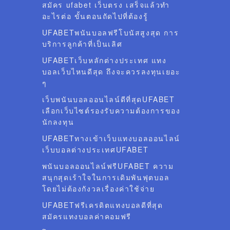
สมัคร ufabet เว็บตรง เสร็จแล้วทำ
อะไรต่อ ขั้นตอนถัดไปที่ต้องรู้
UFABETพนันบอลฟรีโบนัสสูงสุด การ
บริการลูกค้าที่เป็นเลิศ
UFABETเว็บหลักต่างประเทศ แทง
บอลเว็บไหนดีสุด ถึงจะควรลงทุนเยอะ
ๆ
เว็บพนันบอลออนไลน์ดีที่สุดUFABET
เลือกเว็บไซต์รองรับความต้องการของ
นักลงทุน
UFABETทางเข้าเว็บแทงบอลออนไลน์
เว็บบอลต่างประเทศUFABET
พนันบอลออนไลน์ฟรีUFABET ความ
สนุกสุดเร้าใจในการเดิมพันฟุตบอล
โดยไม่ต้องกังวลเรื่องค่าใช้จ่าย
UFABETฟรีเครดิตแทงบอลดีที่สุด
สมัครแทงบอลค่าคอมฟรี