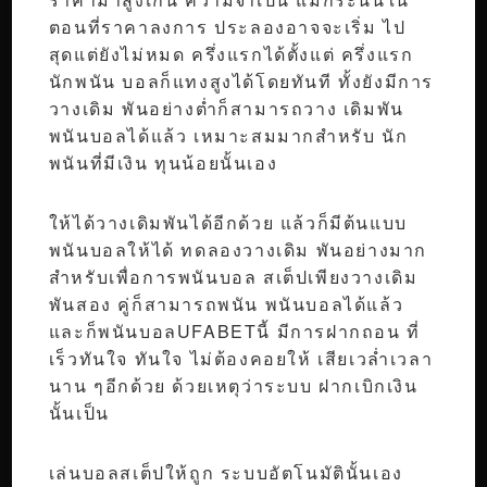
ตอนที่ราคาลงการ ประลองอาจจะเริ่ม ไป
สุดแต่ยังไม่หมด ครึ่งแรกได้ตั้งแต่ ครึ่งแรก
นักพนัน บอลก็แทงสูงได้โดยทันที ทั้งยังมีการ
วางเดิม พันอย่างต่ำก็สามารถวาง เดิมพัน
พนันบอลได้แล้ว เหมาะสมมากสำหรับ นัก
พนันที่มีเงิน ทุนน้อยนั้นเอง
ให้ได้วางเดิมพันได้อีกด้วย แล้วก็มีต้นแบบ
พนันบอลให้ได้ ทดลองวางเดิม พันอย่างมาก
สำหรับเพื่อการพนันบอล สเต็ปเพียงวางเดิม
พันสอง คู่ก็สามารถพนัน พนันบอลได้แล้ว
และก็พนันบอลUFABETนี้ มีการฝากถอน ที่
เร็วทันใจ ทันใจ ไม่ต้องคอยให้ เสียเวล่ำเวลา
นาน ๆอีกด้วย ด้วยเหตุว่าระบบ ฝากเบิกเงิน
นั้นเป็น
เล่นบอลสเต็ปให้ถูก ระบบอัตโนมัตินั้นเอง