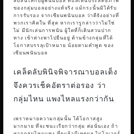
สับสนให้กับผู้พนันบอล ที่แลเห็นประสิทธิภาพ
ของกลุ่มบอลอย่างแท้จริง แม้กระนั้นมิได้รับ
การรับรอง จากเซียนพนันบอล ว่าดีจังอย่างที่
พวกเราคิดใน ที่สุด หากเรารูกล่าวว่าไม่ใช่
ไม่ มีนักเล่นการพนัน ผู้ใดที่ก็เดินสวนปาก
ทาง เข้าต่างพาไปยืนอยู่ ด้านข้างกลุ่มที่ได้
โอกาสบรรลุเป้าหมาย น้อยตามคำพูด ของ
เซียนพนันบอล
เคล็ดลับพินิจพิจารณาบอลเต็ง
จึงควรเช็คอัตราต่อรอง ว่า
กลุ่มไหน แพงไหลแรงกว่ากัน
เพราหมายความกลุ่มนั้น ได้โอกาสสูง
มากมาย ที่จะชนะเรียกว่ากลุ่ม ต่อนั่นเอง ถ้า
หากกลุ่มไหนแพง ที่ดูแล้วมีเหตุผล ไม่โอเวอร์