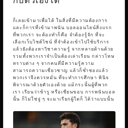
กับตัวเองได้
ก็เลยเข้ามาเพื่อได้ ในสิ่งที่มีความต้องการ
และก็การที่เข้ามาพนัน บอลออนไลน์สิ่งแรก
ที่พวกเรา จะต้องทำก็คือ จำต้องรู้จัก ที่จะ
เลือกเว็บไซต์ไซน์ ที่จำต้องเข้าไปใช้บริการ
แล้วยังต้องหาวิชาความรู้ จากหลายด้านด้วย
รวมทั้งพวกเราจำเป็นต้องเล่าเรียน กล่าวโทษ
ทราบต่าง ๆ จากคนที่มีความรู้ความ
สามารถความเชี่ยวชาญ แล้วก็ช่ำชองแล้ว
พวกเราจึงควรหมั่น ที่จะทำการศึกษา พินิจ
พิจารณาด้วยตัวเองด้วย แม้กระนั้นผู้ที่พวก
เรา เรียนว่าข้ารู หรือเซียนขอบ การพนันบอล
นั้น ก็ไม่ใช่จู่ ๆ จะมาเรียกผู้ใดก็ ได้ว่าแบบนั้น