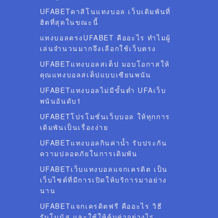
UFABETคาสิโนแทงบอล เว็บเดิมพันที่
ฮิตที่สุดในขณะนี้
แทงบอลตรงUFABET คืออะไร ทำไมผู้
เล่นจำนวนมากจึงเลือกใช้เว็บตรง
UFABETแทงบอลสเต็ป มอบโอกาสให้
คุณแทงบอลสเต็ปแบบเซียนพนัน
UFABETแทงบอลไม่มีขั้นต่ำ UFAเว็บ
พนันอันดับ1
UFABETโปรโมชั่นเว็บบอล ให้ทุกการ
เดิมพันเป็นเรื่องง่าย
UFABETแทงบอลกินค่าน้ำ รับประกัน
ความปลอดภัยในการเดิมพัน
UFABETเว็บแทงบอลแจกเครดิต เป็น
เว็บไซต์ที่มีการเปิดให้บริการมาอย่าง
นาน
UFABETแจกเครดิตฟรี คืออะไร วิธี
รับโบนัส และใช้ให้คุ้มค่าอย่างไร