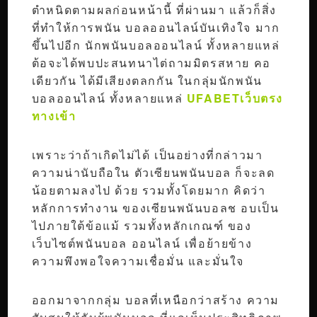
ตำหนิดตามผลก่อนหน้านี้ ที่ผ่านมา แล้วก็สิ่ง
ที่ทำให้การพนัน บอลออนไลน์บันเทิงใจ มาก
ขึ้นไปอีก นักพนันบอลออนไลน์ ทั้งหลายแหล่
ต้อจะได้พบปะสนทนาไต่ถามมิตรสหาย คอ
เดียวกัน ได้มีเสียงตลกกัน ในกลุ่มนักพนัน
บอลออนไลน์ ทั้งหลายแหล่
UFABETเว็บตรง
ทางเข้า
เพราะว่าถ้าเกิดไม่ได้ เป็นอย่างที่กล่าวมา
ความน่านับถือใน ตัวเซียนพนันบอล ก็จะลด
น้อยตามลงไป ด้วย รวมทั้งโดยมาก คิดว่า
หลักการทำงาน ของเซียนพนันบอลช อบเป็น
ไปภายใต้ข้อแม้ รวมทั้งหลักเกณฑ์ ของ
เว็บไซต์พนันบอล ออนไลน์ เพื่อย้ายข้าง
ความพึงพอใจความเชื่อมั่น และมั่นใจ
ออกมาจากกลุ่ม บอลที่เหนือกว่าสร้าง ความ