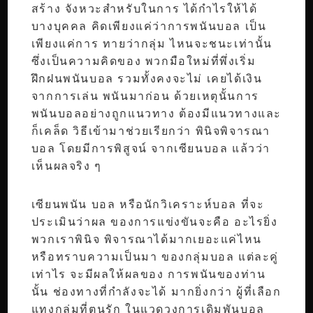
สร้าง จังหวะสำหรับในการ ได้กำไรให้ได้
บางบุคคล คิดเพียงแค่ว่าการพนันบอล เป็น
เพียงแค่การ ทายว่ากลุ่ม ไหนจะชนะเท่านั้น
ซึ่งเป็นความคิดของ พวกมือใหม่ที่พึ่งเริ่ม
ฝึกฝนพนันบอล รวมทั้งคงจะไม่ เคยได้เงิน
จากการเล่น พนันมาก่อน ด้วยเหตุนั้นการ
พนันบอลอย่างถูกแนวทาง ต้องมีแนวทางและ
ก็เคล็ด วิธีเข้ามาช่วยเรียกว่า พินิจพิจารณา
บอล โดยมีการพิสูจน์ จากเซียนบอล แล้วว่า
เห็นผลจริง ๆ
เซียนพนัน บอล หรือนักวิเคราะห์บอล ที่จะ
ประเมินว่าผล ของการแข่งขันจะคือ อะไรยิ่ง
พวกเราพินิจ พิจารณาได้มากเยอะแค่ไหน
หรือทราบความเป็นมา ของกลุ่มบอล แต่ละคู่
เท่าไร จะมีผลให้ผลของ การพนันของท่าน
นั้น ช่องทางที่กำลังจะได้ มากยิ่งกว่า ผู้ที่เลือก
แทงกลุ่มที่ตนรัก ในแวดวงการเดิมพันบอล