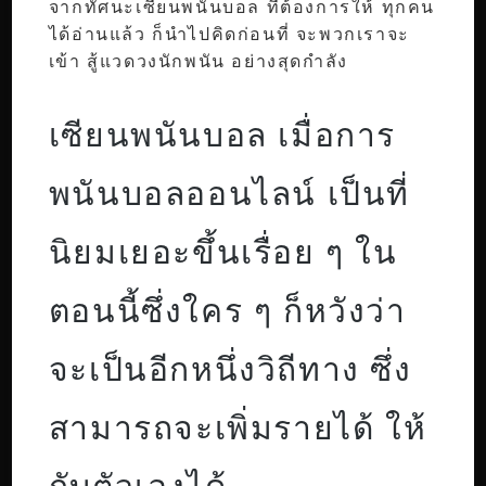
จากทัศนะเซียนพนันบอล ที่ต้องการให้ ทุกคน
ได้อ่านแล้ว ก็นำไปคิดก่อนที่ จะพวกเราจะ
เข้า สู้แวดวงนักพนัน อย่างสุดกำลัง
เซียนพนันบอล เมื่อการ
พนันบอลออนไลน์ เป็นที่
นิยมเยอะขึ้นเรื่อย ๆ ใน
ตอนนี้ซึ่งใคร ๆ ก็หวังว่า
จะเป็นอีกหนึ่งวิถีทาง ซึ่ง
สามารถจะเพิ่มรายได้ ให้