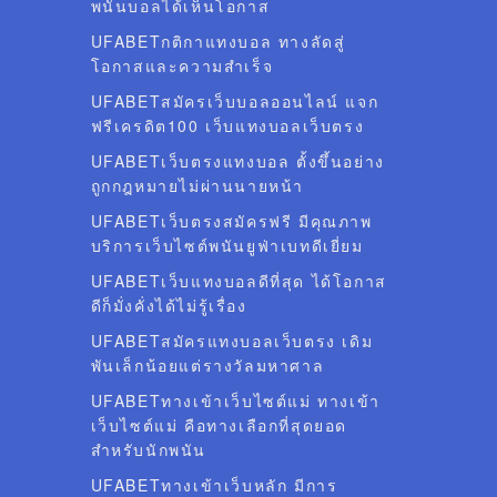
พนันบอลได้เห็นโอกาส
UFABETกติกาแทงบอล ทางลัดสู่
โอกาสและความสำเร็จ
UFABETสมัครเว็บบอลออนไลน์ แจก
ฟรีเครดิต100 เว็บแทงบอลเว็บตรง
UFABETเว็บตรงแทงบอล ตั้งขึ้นอย่าง
ถูกกฎหมายไม่ผ่านนายหน้า
UFABETเว็บตรงสมัครฟรี มีคุณภาพ
บริการเว็บไซต์พนันยูฟ่าเบทดีเยี่ยม
UFABETเว็บแทงบอลดีที่สุด ได้โอกาส
ดีก็มั่งคั่งได้ไม่รู้เรื่อง
UFABETสมัครแทงบอลเว็บตรง เดิม
พันเล็กน้อยแต่รางวัลมหาศาล
UFABETทางเข้าเว็บไซต์แม่ ทางเข้า
เว็บไซต์แม่ คือทางเลือกที่สุดยอด
สำหรับนักพนัน
UFABETทางเข้าเว็บหลัก มีการ