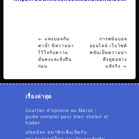
Post
←
แทงบอลกิน
การพนันบอล
navigation
ค่าน้ำ มีความน่า
ออนไลน์ เว็บไซต์
ไว้ใจกับความ
พนันเป็นความน่า
มั่นคงและยั่งยืน
ดึงดูดอย่าง
ก่อน
แท้จริง
→
เรื่องล่าสุด
Courtier d’options au Maroc :
guide complet pour bien choisir et
trader
ufaสมัคร สมาชิกเพื่อเปิดรับ
ประสบการณ์ใหม่ แนะนำเกมเดิมพัน