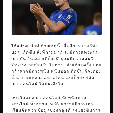
ได้อย่างแน่แท้ ด้วยเหตุนี้ เมื่อมีการแข่งกีฬา
บอล เกิดขึ้น สิ่งที่ตามมาก็ จะมีการแทงพนัน
บอลกัน ในแต่ละที่ก็จะมี ผู้คนมีความสนใจ
จำนวนมากสำหรับ ในการแข่งแต่ละครั้ง และ
ก็ถ้าหากมีการพนัน พนันบอลเกิดขึ้น ก็จะต้อง
เป็น การแทงบอนออนไลน์ และก็การพนัน
บอลออนไลน์ ให้บันเทิงใจ
เทคนิคแทงบอลออนไลน์ นักพนันบอล
ออนไลน์ ทั้งหลายแหล่ก็ ควรจะมีการเล่า
เรียนค้นหว้า ข้อมูลของกลุ่มที่ ลงแข่งขันการ