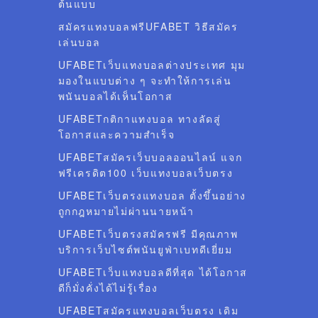
ต้นแบบ
สมัครแทงบอลฟรีUFABET วิธีสมัคร
เล่นบอล
UFABETเว็บแทงบอลต่างประเทศ มุม
มองในแบบต่าง ๆ จะทำให้การเล่น
พนันบอลได้เห็นโอกาส
UFABETกติกาแทงบอล ทางลัดสู่
โอกาสและความสำเร็จ
UFABETสมัครเว็บบอลออนไลน์ แจก
ฟรีเครดิต100 เว็บแทงบอลเว็บตรง
UFABETเว็บตรงแทงบอล ตั้งขึ้นอย่าง
ถูกกฎหมายไม่ผ่านนายหน้า
UFABETเว็บตรงสมัครฟรี มีคุณภาพ
บริการเว็บไซต์พนันยูฟ่าเบทดีเยี่ยม
UFABETเว็บแทงบอลดีที่สุด ได้โอกาส
ดีก็มั่งคั่งได้ไม่รู้เรื่อง
UFABETสมัครแทงบอลเว็บตรง เดิม