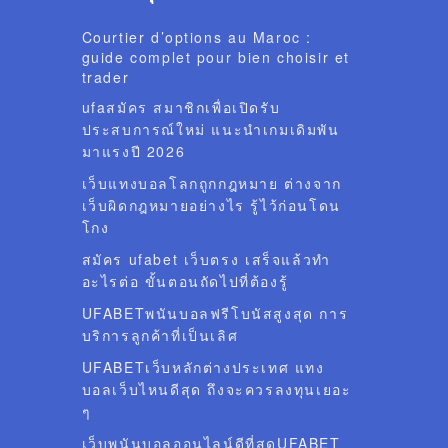
Courtier d’options au Maroc :
guide complet pour bien choisir et
trader
ufaสมัคร สมาชิกเพื่อเปิดรับ
ประสบการณ์ใหม่ แนะนำเกมเดิมพัน
มาแรงปี 2026
เว็บแทงบอลโลกถูกกฎหมาย ต่างจาก
เว็บผิดกฎหมายอย่างไร รู้ไว้ก่อนโดน
โกง
สมัคร ufabet เว็บตรง เสร็จแล้วทำ
อะไรต่อ ขั้นตอนถัดไปที่ต้องรู้
UFABETพนันบอลฟรีโบนัสสูงสุด การ
บริการลูกค้าที่เป็นเลิศ
UFABETเว็บหลักต่างประเทศ แทง
บอลเว็บไหนดีสุด ถึงจะควรลงทุนเยอะ
ๆ
เว็บพนันบอลออนไลน์ดีที่สุดUFABET