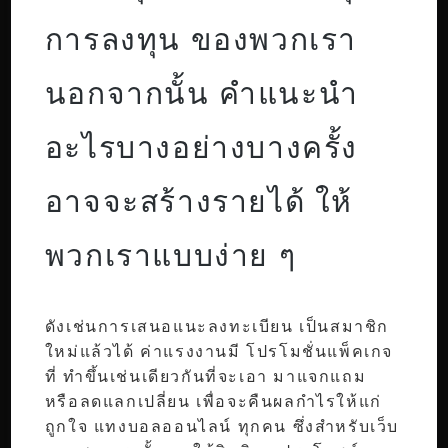
การลงทุน ของพวกเรา
นอกจากนั้น คำแนะนำ
อะไรบางอย่างบางครั้ง
อาจจะสร้างรายได้ ให้
พวกเราแบบง่าย ๆ
ดังเช่นการเสนอแนะลงทะเบียน เป็นสมาชิก
ใหม่แล้วได้ ค่าแรงงานมี โปรโมชั่นแพ็คเกจ
ที่ ทำขึ้นเช่นเดียวกันที่จะเอา มาแจกแถม
หรือลดแลกเปลี่ยน เพื่อจะคืนผลกำไรให้แก่
ถูกใจ แทงบอลออนไลน์ ทุกคน ซึ่งสำหรับเว็บ