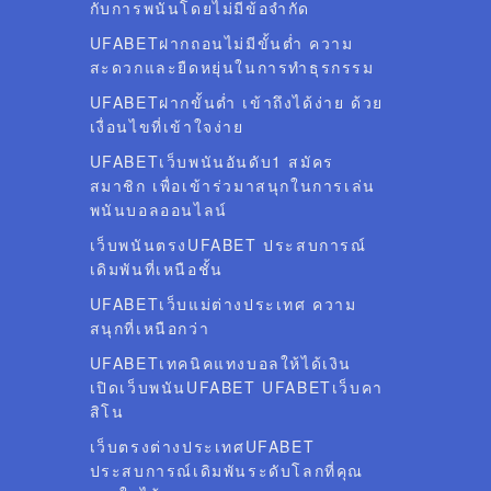
กับการพนันโดยไม่มีข้อจำกัด
UFABETฝากถอนไม่มีขั้นต่ำ ความ
สะดวกและยืดหยุ่นในการทำธุรกรรม
UFABETฝากขั้นต่ำ เข้าถึงได้ง่าย ด้วย
เงื่อนไขที่เข้าใจง่าย
UFABETเว็บพนันอันดับ1 สมัคร
สมาชิก เพื่อเข้าร่วมาสนุกในการเล่น
พนันบอลออนไลน์
เว็บพนันตรงUFABET ประสบการณ์
เดิมพันที่เหนือชั้น
UFABETเว็บแม่ต่างประเทศ ความ
สนุกที่เหนือกว่า
UFABETเทคนิคแทงบอลให้ได้เงิน
เปิดเว็บพนันUFABET UFABETเว็บคา
สิโน
เว็บตรงต่างประเทศUFABET
ประสบการณ์เดิมพันระดับโลกที่คุณ