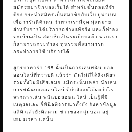
สมัครสมาชิกของเว็บได้ สำหรับขั้นตอนที่จำ
ต้อง กระทำสมัครเป็นสมาชิกกับเว็บ ยูฟ่าเบท
เพื่อการันตีตัวตน ว่าพวกเรามีจุด มุ่งหมาย
สำหรับการใช้บริการอย่างแท้จริง และก็ทำลง
ทะเบียนเป็น สมาชิกเป็นระเบียบแล้ว พวกเรา
ก็สามารถกระทำลง ทุนรวมทั้งสามารถ
กระทำการใช้ บริการได้
สูตรบาคาร่า 168 นั้นเป็นการเล่นพนัน บอล
ออนไลน์ที่ทราบดี แล้วว่า มันไม่มีได้สิ่งเดียว
รวมทั้งไม่มีเสียเสมอ แม้กระนั้นเหล่า นักเล่น
การพนันบอลออนไลน์ ที่กำลังจะได้ผลกำไร
จากการเล่น พนันบอลออน ไลน์ เป็นผู้ที่มี
เหตุผลและ ก็พินิจพิจารณาทั้งยัง ยังหาข้อมูล
สถิติ แล้วยังติดตาม ข่าวของกลุ่มบอล อยู่
เสมอเวลา แค่นั้น