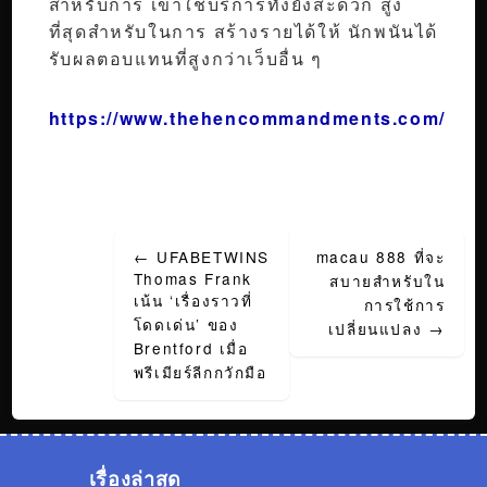
สำหรับการ เข้าใช้บริการทั้งยังสะดวก สูง
ที่สุดสำหรับในการ สร้างรายได้ให้ นักพนันได้
รับผลตอบแทนที่สูงกว่าเว็บอื่น ๆ
https://www.thehencommandments.com/
Post
←
UFABETWINS
macau 888 ที่จะ
navigation
Thomas Frank
สบายสำหรับใน
เน้น ‘เรื่องราวที่
การใช้การ
โดดเด่น’ ของ
เปลี่ยนแปลง
→
Brentford เมื่อ
พรีเมียร์ลีกกวักมือ
เรื่องล่าสุด