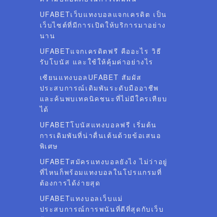
UFABETเว็บแทงบอลแจกเครดิต เป็น
เว็บไซต์ที่มีการเปิดให้บริการมาอย่าง
นาน
UFABETแจกเครดิตฟรี คืออะไร วิธี
รับโบนัส และใช้ให้คุ้มค่าอย่างไร
เซียนแทงบอลUFABET สัมผัส
ประสบการณ์เดิมพันระดับมืออาชีพ
และค้นพบเทคนิคชนะที่ไม่มีใครเทียบ
ได้
UFABETโบนัสแทงบอลฟรี เริ่มต้น
การเดิมพันที่น่าตื่นเต้นด้วยข้อเสนอ
พิเศษ
UFABETสมัครแทงบอลยังไง ไม่ว่าอยู่
ที่ไหนก็พร้อมแทงบอลในโปรแกรมที่
ต้องการได้ง่ายสุด
UFABETแทงบอลเว็บแม่
ประสบการณ์การพนันที่ดีที่สุดกับเว็บ