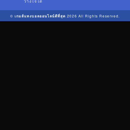
วางใจได้
©
เกมส์แทงบอลออนไลน์ดีที่สุด
2026 All Rights Reserved.