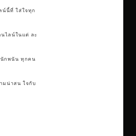
นี้ที่ ใส่ใจทุก
อนไลน์ในแต่ ละ
ู้นักพนัน ทุกคน
วามน่าสน ใจกับ