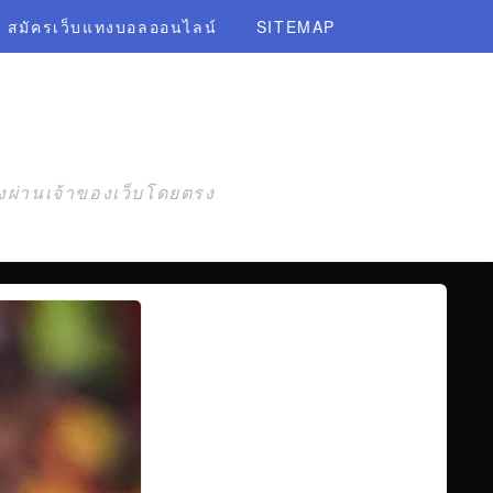
สมัครเว็บแทงบอลออนไลน์
SITEMAP
แทงผ่านเจ้าของเว็บโดยตรง