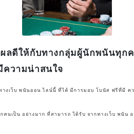
ผลดีให้กับทางกลุ่มผู้นักพนันทุกคน
่มีความน่าสนใจ
างเว็บ พนันออน ไลน์
นี้ ที่ได้ มีการมอบ โบนัส ฟรีที่มี คว
นทุกคนเป็น อย่างมาก
ที่สามารถ ได้รับ จากทางเว็บ พนัน ออ