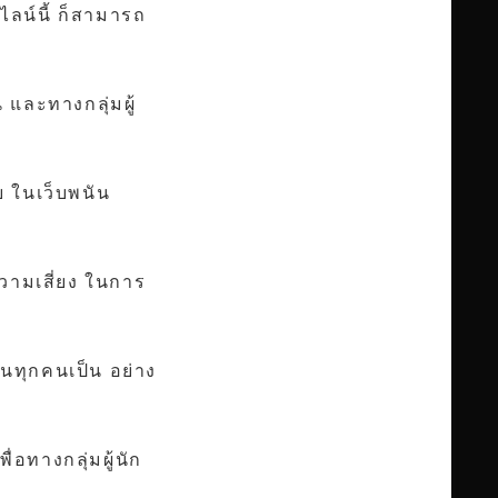
น
ไลน์นี้ ก็สามารถ
น และทางกลุ่มผู้
 ในเว็บพนัน
วามเสี่ยง ในการ
นันทุกคนเป็น
อย่าง
่อทางกลุ่มผู้นัก