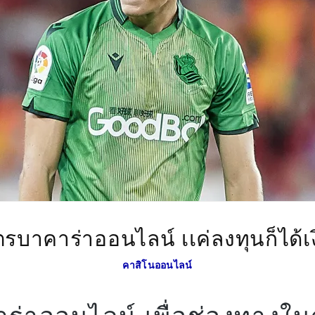
ตรบาคาร่าออนไลน์ เเค่ลงทุนก็ได้เ
คาสิโนออนไลน์