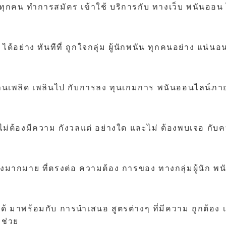
ัน ทุกคน ทำการสมัคร เข้าใช้ บริการกับ ทางเว็บ พนันออ
้ ได้อย่าง ทันทีที่ ถูกใจกลุ่ม ผู้นักพนัน ทุกคนอย่าง แน่นอ
านเพลิด เพลินไป กับการลง ทุนเกมการ พนันออนไลน์ภาย
่ ไม่ต้องมีความ กังวลแต่ อย่างใด
และไม่ ต้องพบเจอ กับค
งมากมาย ที่ตรงต่อ ความต้อง การของ ทางกลุ่มผู้นัก พ
บ
ได้ มาพร้อมกับ การนำเสนอ สูตรต่างๆ ที่มีความ ถูกต้อง เพื
วช่วย