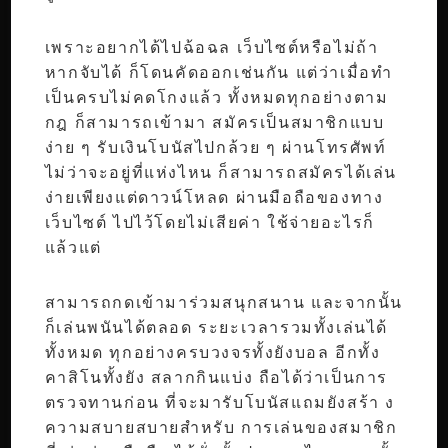
เพราะอยากได้ไปฉ้อฉล เว็บไซต์หรือไม่ถ้า
หากจับได้ ก็โดนคัดออกเช่นกัน แต่ว่าเมื่อทำ
เป็นครบไม่คดโกงแล้ว ทั้งหมดทุกอย่างตาม
กฎ ก็สามารถเข้ามา สมัครเป็นสมาชิกแบบ
ง่าย ๆ รับเงินโบนัสไปกล้วย ๆ ผ่านโทรศัพท์
ไม่ว่าจะอยู่ที่แห่งไหน ก็สามารถสมัครได้เล่น
ง่ายเพียงแต่ดาวน์โหลด ผ่านมือถือของทาง
เว็บไซต์ ไปไว้โดยไม่เสียค่า ใช้จ่ายอะไรก็
แล้วแต่
สามารถกดเข้ามาร่วมสนุกสนาน และจากนั้น
ก็เล่นพนันได้ตลอด ระยะเวลารวมทั้งเล่นได้
ทั้งหมด ทุกอย่างครบวงจรทั้งยังบอล อีกทั้ง
คาสิโนทั้งยัง สลากกินแบ่ง ถือได้ว่าเป็นการ
ตรวจทานก่อน ที่จะมารับโบนัสแถมยังสร้า ง
ความสบายสบายสำหรับ การเล่นของสมาชิก