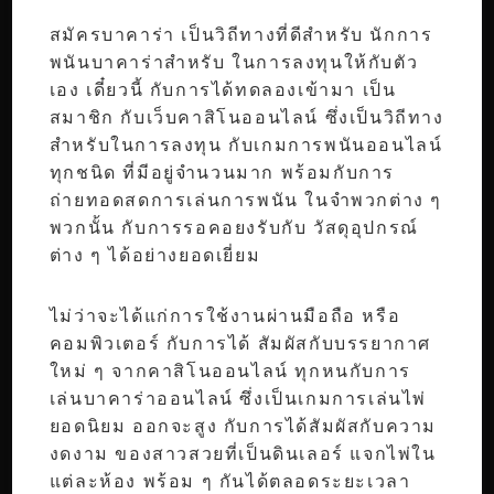
สมัครบาคาร่า เป็นวิถีทางที่ดีสำหรับ นักการ
พนันบาคาร่าสำหรับ ในการลงทุนให้กับตัว
เอง เดี๋ยวนี้ กับการได้ทดลองเข้ามา เป็น
สมาชิก กับเว็บคาสิโนออนไลน์ ซึ่งเป็นวิถีทาง
สำหรับในการลงทุน กับเกมการพนันออนไลน์
ทุกชนิด ที่มีอยู่จำนวนมาก พร้อมกับการ
ถ่ายทอดสดการเล่นการพนัน ในจำพวกต่าง ๆ
พวกนั้น กับการรอคอยงรับกับ วัสดุอุปกรณ์
ต่าง ๆ ได้อย่างยอดเยี่ยม
ไม่ว่าจะได้แก่การใช้งานผ่านมือถือ หรือ
คอมพิวเตอร์ กับการได้ สัมผัสกับบรรยากาศ
ใหม่ ๆ จากคาสิโนออนไลน์ ทุกหนกับการ
เล่นบาคาร่าออนไลน์ ซึ่งเป็นเกมการเล่นไพ่
ยอดนิยม ออกจะสูง กับการได้สัมผัสกับความ
งดงาม ของสาวสวยที่เป็นดินเลอร์ แจกไพ่ใน
แต่ละห้อง พร้อม ๆ กันได้ตลอดระยะเวลา