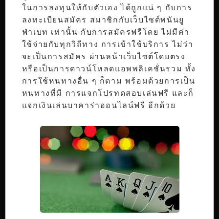
ในการลงทุนให้กับตัวเอง ได้ถูกแน่ ๆ กับการ
ลงทะเบียนสมัคร สมาชิกกับเว็บไซต์พนันยู
ฟ่าเบท เท่านั้น กับการสมัครฟรีโดย ไม่มีค่า
ใช้จ่ายกับทุกวิถีทาง การเข้าใช้บริการ ไม่ว่า
จะเป็นการสมัคร ผ่านหน้าเว็บไซต์โดยตรง
หรือเป็นการดาวน์โหลดแอพพลิเคชั่นรวม ทั้ง
การใช้หนทางอื่น ๆ ก็ตาม พร้อมด้วยการเป็น
หนทางที่มี การแจกโปรทดสอบเล่นฟรี และก็
แจกเงินเล่นบาคาร่าออนไลน์ฟรี อีกด้วย