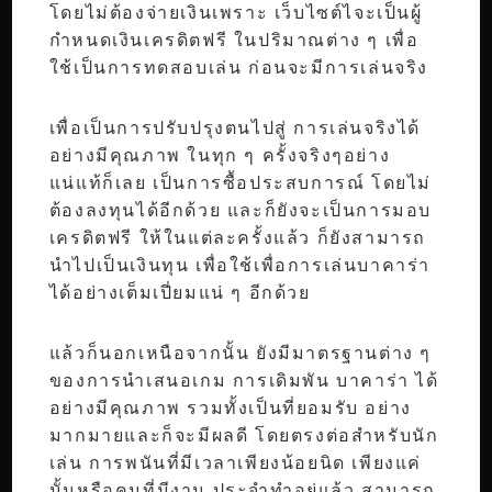
โดยไม่ต้องจ่ายเงินเพราะ เว็บไซต์ไจะเป็นผู้
กำหนดเงินเครดิตฟรี ในปริมาณต่าง ๆ เพื่อ
ใช้เป็นการทดสอบเล่น ก่อนจะมีการเล่นจริง
เพื่อเป็นการปรับปรุงตนไปสู่ การเล่นจริงได้
อย่างมีคุณภาพ ในทุก ๆ ครั้งจริงๆอย่าง
แน่แท้ก็เลย เป็นการซื้อประสบการณ์ โดยไม่
ต้องลงทุนได้อีกด้วย และก็ยังจะเป็นการมอบ
เครดิตฟรี ให้ในแต่ละครั้งแล้ว ก็ยังสามารถ
นำไปเป็นเงินทุน เพื่อใช้เพื่อการเล่นบาคาร่า
ได้อย่างเต็มเปี่ยมแน่ ๆ อีกด้วย
แล้วก็นอกเหนือจากนั้น ยังมีมาตรฐานต่าง ๆ
ของการนำเสนอเกม การเดิมพัน บาคาร่า ได้
อย่างมีคุณภาพ รวมทั้งเป็นที่ยอมรับ อย่าง
มากมายและก็จะมีผลดี โดยตรงต่อสำหรับนัก
เล่น การพนันที่มีเวลาเพียงน้อยนิด เพียงแค่
นั้นหรือคนที่มีงาน ประจำทำอยู่แล้ว สามารถ