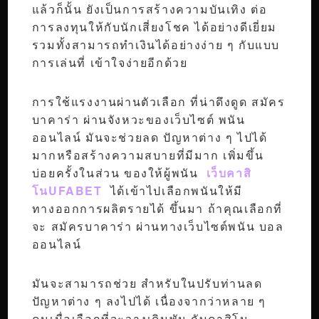
แล้วก็นั้น ยังเป็นการสร้างความบันเทิง ต่อ
การลงทุนให้กับนักเสี่ยงโชค ได้อย่างดีเยี่ยม
รวมทั้งสามารถทำเงินได้อย่างง่าย ๆ กับแบบ
การเล่นที่ เข้าใจง่ายอีกด้วย
การใช้แรงงานผ่านตัวเลือก ที่น่าดึงดูด สมัคร
บาคาร่า ผ่านจังหวะของเว็บไซต์ พนัน
ออนไลน์ มันจะช่วยลด ปัญหาต่าง ๆ ไปได้
มากหรือสร้างความสบายที่มีมาก เพิ่มขึ้น
บ่อยครั้งในส่วน ของให้ผู้พนัน
เว็บคาสิ
โนUFABET
ได้เข้าไปเลือกพนันให้มี
ทางออกการผลิตรายได้ ขึ้นมา ถ้าคุณเลือกที่
จะ สมัครบาคาร่า ผ่านทางเว็บไซต์พนัน บอล
ออนไลน์
มันจะสามารถช่วย สำหรับในปรับท่านลด
ปัญหาต่าง ๆ ลงไปได้ เนื่องจากว่าหลาย ๆ
คนเมื่อเลือกที่จะวางเดิมพัน กับคาสิโน