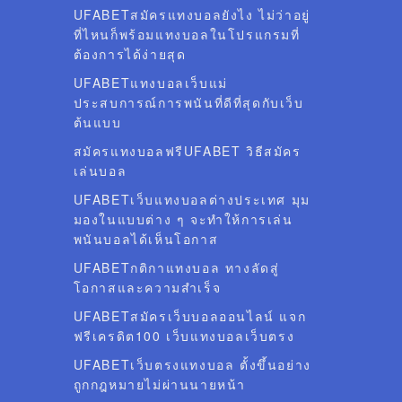
UFABETสมัครแทงบอลยังไง ไม่ว่าอยู่
ที่ไหนก็พร้อมแทงบอลในโปรแกรมที่
ต้องการได้ง่ายสุด
UFABETแทงบอลเว็บแม่
ประสบการณ์การพนันที่ดีที่สุดกับเว็บ
ต้นแบบ
สมัครแทงบอลฟรีUFABET วิธีสมัคร
เล่นบอล
UFABETเว็บแทงบอลต่างประเทศ มุม
มองในแบบต่าง ๆ จะทำให้การเล่น
พนันบอลได้เห็นโอกาส
UFABETกติกาแทงบอล ทางลัดสู่
โอกาสและความสำเร็จ
UFABETสมัครเว็บบอลออนไลน์ แจก
ฟรีเครดิต100 เว็บแทงบอลเว็บตรง
UFABETเว็บตรงแทงบอล ตั้งขึ้นอย่าง
ถูกกฎหมายไม่ผ่านนายหน้า