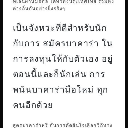
ที่เล่นผ่านมือถือ ได้ทั่วทั้งประเทศไทย รวมทั้ง
ต่างถิ่นกันอย่างยิ่งจริงๆ
เป็นจังหวะที่ดีสำหรับนัก
กับการ สมัครบาคาร่า ใน
การลงทุนให้กับตัวเอง อยู่
ตอนนี้และก็นักเล่น การ
พนันบาคาร่ามือใหม่ ทุก
คนอีกด้วย
สูตรบาคาร่าฟรี กับการตัดสินใจเลือกวิถีทาง