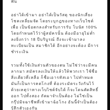
พัน
อย่าได้เข้ามา อย่าได้เป็นวัสดุ ของนักเสี่ยง
โชคเหลี่ยมจัด โดยระบุกฎของทางเว็บไซต์
เพื่อ เป็นข้อตกลงสำหรับการรับ โบนัส 100%
โดยกำหนดไว้ว่าผู้สมัครนั้น ต้องมีอายุไม่ต่ำ
ลงยิ่งกว่า 18 ปีบริบูรณ์ ถึงจะเข้ามาลง
ทะเบียนเป็น สมาชิกได้ อีกอย่างจะต้อง มีการ
ชำระเงิน
รวมทั้งใช้เงินส่วนตัวของตน ไม่ใช่ว่าจะมีคน
ลากมา สมัครลงเงินให้แล้วให้พวกเรา ใช้ชื่อ
สิ่งเดียวที่เหลือ ก็ชื่อเอารหัสเอา ไปทำหมด
มันก็เป็นการคดโกงที่ ต้องระมัดระวังกันไว้
ด้วยเหตุว่าทางเว็บไซต์จับได้ ก็จะโดนตัดสิทธิ์
ออก ไปทั้งสอง ถัดมาจำเป็นต้อง ไม่ใช่เป็น
กรุ๊ปมิจฉาชีพที่เข้ามาฉ้อโกง อันนี้จำเป็นต้อง
รู้สึกตัวเองกัน