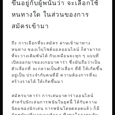
ขึ้นอยู่กับผู้พนันว่า จะเลือกใช้
หนทางใด ในส่วนของการ
สมัครเข้ามา
ถึง การเลือกที่จะสมัคร ผ่านเข้ามาทาง
หนทาง ของเว็บไซต์บอลออนไลน์ ก็สามารถ
ที่จะวางเดิมพันได้ กับเหมือนจะทุก ๆ แบบที่
เปิดออกมาของเกมบาคาร่า ซึ่งมันถือว่าเป็น
ตัวเลือกที่ จะกลายเป็นตัวเลือก ที่ดี ให้เกิดขึ้น
อยู่เป็น ประจำกับคนที่มี ความต้องการที่จะ
สร้างรายได้ ให้เกิดขึ้นมา
สมัครบาคาร่า การเล่นบาคาร่าออนไลน์
สำหรับนักเล่นการพนันในยุคนี้ ได้รับความ
นิยมของนักเล่น การพนันโดยตลอดแล้ว ก็มี
นักพนันปริมาณมาหันมา พึงพอใจลงทุนกัน