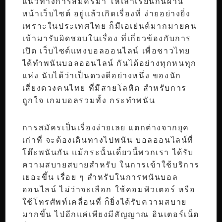
แนวทางการสมัครมา ให้เล่าเรียนกันผ่าน
หน้าเว็บไซต์ อยู่แล้วเกิดเรื่องที่ ง่ายอย่างยิ่ง
เพราะในประเทศไทย ก็มีเอเย่นต์มากมายคน
เข้ามารับผิดชอบในเรื่อง ที่เกี่ยวข้องกับการ
เปิด เว็บไซต์แทงบอลออนไลน์ เพื่อชาวไทย
ได้ทำพนันบอลออนไลน์ กันได้อย่างทุกหนทุก
แห่ง นับได้ว่าเป็นดวงดีอย่างหนึ่ง ของนัก
เสี่ยงดวงคนไทย ที่มีสายโลหิต สำหรับการ
ถูกใจ เกมบอลรวมทั้ง กระทำพนัน
การสมัครเป็นเรื่องง่ายเลย แตกต่างจากยุค
เก่าที่ จะต้องเดินทางไปพนัน บอลออนไลน์ที่
โต๊ะพนันกัน แม้กระนั้นเดี๋ยวนี้พวกเรา ได้รับ
ความสบายสบายสำหรับ ในการเข้าใช้บริการ
เยอะขึ้น เรื่อย ๆ สำหรับในการพนันบอล
ออนไลน์ ไม่ว่าจะเลือก ใช้คอมพิวเตอร์ หรือ
ใช้โทรศัพท์เคลื่อนที่ ก็ยิ่งได้รับความสบาย
มากขึ้น ไปอีกแค่เพียงมีสัญญาณ อินเตอร์เน็ต