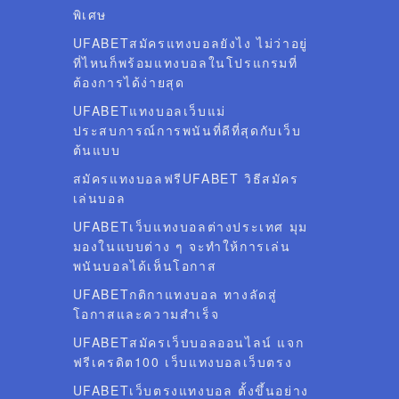
พิเศษ
UFABETสมัครแทงบอลยังไง ไม่ว่าอยู่
ที่ไหนก็พร้อมแทงบอลในโปรแกรมที่
ต้องการได้ง่ายสุด
UFABETแทงบอลเว็บแม่
ประสบการณ์การพนันที่ดีที่สุดกับเว็บ
ต้นแบบ
สมัครแทงบอลฟรีUFABET วิธีสมัคร
เล่นบอล
UFABETเว็บแทงบอลต่างประเทศ มุม
มองในแบบต่าง ๆ จะทำให้การเล่น
พนันบอลได้เห็นโอกาส
UFABETกติกาแทงบอล ทางลัดสู่
โอกาสและความสำเร็จ
UFABETสมัครเว็บบอลออนไลน์ แจก
ฟรีเครดิต100 เว็บแทงบอลเว็บตรง
UFABETเว็บตรงแทงบอล ตั้งขึ้นอย่าง