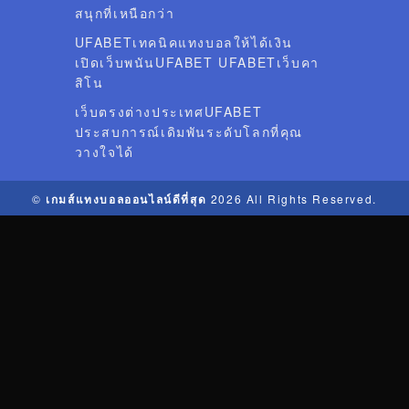
สนุกที่เหนือกว่า
UFABETเทคนิคแทงบอลให้ได้เงิน
เปิดเว็บพนันUFABET UFABETเว็บคา
สิโน
เว็บตรงต่างประเทศUFABET
ประสบการณ์เดิมพันระดับโลกที่คุณ
วางใจได้
©
เกมส์แทงบอลออนไลน์ดีที่สุด
2026 All Rights Reserved.