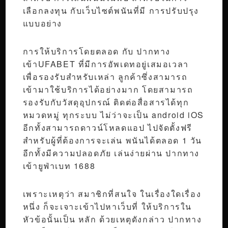
เลือกลงทุน กับเว็บไซต์พนันที่มี การปรับปรุง
แบบอย่าง
การให้บริการโดยตลอด กับ ปากทาง
เข้าUFABET ที่มีการอัพเดทอยู่เสมอเวลา
เพื่อรองรับสำหรับเหล่า ลูกค้าซึ่งสามารถ
เข้ามาใช้บริการได้อย่างมาก โดยสามารถ
รองรับกับวัสดุอุปกรณ์ ติดต่อสื่อสารได้ทุก
หมวดหมู่ ทุกระบบ ไม่ว่าจะเป็น android iOS
อีกทั้งสามารถดาวน์โหลดแอป ไปจัดตั้งฟรี
สำหรับผู้ที่ต้องการจะเล่น พนันได้ตลอด 1 วัน
อีกทั้งมีความปลอดภัย เล่นง่ายผ่าน ปากทาง
เข้ายูฟ่าเบท 1688
เพราะเหตุว่า สมาชิกที่สนใจ ในเรื่องใดเรื่อง
หนึ่ง ก็จะเจาะเข้าไปหาเว็บที่ ให้บริการใน
หัวข้อนั้นเป็น หลัก ด้วยเหตุดังกล่าว ปากทาง