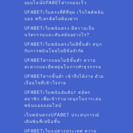
ออนไลน์UFABETฝากถอนเร็ว
UFABETเว็บตรงที่ดีที่สุด เว็บไซต์พนัน
บอล ฟรีเครดิตไม่ต้องฝาก
UFABETเว็บพนันตรง มีความเป็น
นวัตกรรมและทันสมัยอย่างไร?
UFABETเว็บพนันตรงไม่มีขั้นต่ำ สนุก
กับการพนันโดยไม่มีข้อจำกัด
UFABETฝากถอนไม่มีขั้นต่ำ ความ
สะดวกและยืดหยุ่นในการทำธุรกรรม
UFABETฝากขั้นต่ำ เข้าถึงได้ง่าย ด้วย
เงื่อนไขที่เข้าใจง่าย
UFABETเว็บพนันอันดับ1 สมัคร
สมาชิก เพื่อเข้าร่วมาสนุกในการเล่น
พนันบอลออนไลน์
เว็บพนันตรงUFABET ประสบการณ์
เดิมพันที่เหนือชั้น
UFABETเว็บแม่ต่างประเทศ ความ