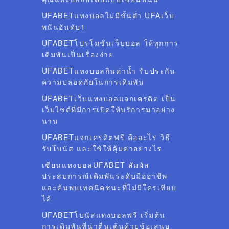
UFABETแทงบอลไม่มีขั้นต่ำ UFAเว็บ
พนันอันดับ1
UFABETโปรโมชั่นเว็บบอล ให้ทุกการ
เดิมพันเป็นเรื่องง่าย
UFABETแทงบอลกินค่าน้ำ รับประกัน
ความปลอดภัยในการเดิมพัน
UFABETเว็บแทงบอลแจกเครดิต เป็น
เว็บไซต์ที่มีการเปิดให้บริการมาอย่าง
นาน
UFABETแจกเครดิตฟรี คืออะไร วิธี
รับโบนัส และใช้ให้คุ้มค่าอย่างไร
เซียนแทงบอลUFABET สัมผัส
ประสบการณ์เดิมพันระดับมืออาชีพ
และค้นพบเทคนิคชนะที่ไม่มีใครเทียบ
ได้
UFABETโบนัสแทงบอลฟรี เริ่มต้น
การเดิมพันที่น่าตื่นเต้นด้วยข้อเสนอ