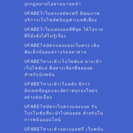
ถูกกฎหมายไม่ผ่านนายหน้า
UFABETเว็บตรงสมัครฟรี มีคุณภาพ
บริการเว็บไซต์พนันยูฟ่าเบทดีเยี่ยม
UFABETเว็บแทงบอลดีที่สุด ได้โอกาส
ดีก็มั่งคั่งได้ไม่รู้เรื่อง
UFABETสมัครแทงบอลเว็บตรง เดิม
พันเล็กน้อยแต่รางวัลมหาศาล
UFABETทางเข้าเว็บไซต์แม่ ทางเข้า
เว็บไซต์แม่ คือทางเลือกที่สุดยอด
สำหรับนักพนัน
UFABETทางเข้าเว็บหลัก มีการ
อัปเดตข้อมูลและอัตราต่อรองใหม่ๆ
อย่างต่อเนื่อง
UFABETสมัครเว็บตรงแทงบอล รับ
โปรโมชั่นที่จะนำไปต่อยอด สำหรับใน
การพนันออนไลน์
UFABETทางเข้าแทงบอลฟรี เว็บพนัน