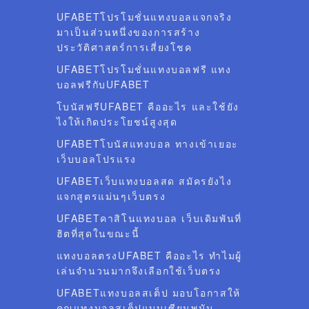
UFABETโปรโมชั่นแทงบอลแจกจริง
มาเป็นส่วนหนึ่งของการสร้าง
ประวัติศาสตร์การเสี่ยงโชค
UFABETโปรโมชั่นแทงบอลฟรี แทง
บอลฟรีกับUFABET
โบนัสฟรีUFABET คืออะไร และใช้ยัง
ไงให้เกิดประโยชน์สูงสุด
UFABETโบนัสแทงบอล ทางเข้าเยอะ
เว็บบอลโปรแรง
UFABETเว็บแทงบอลสด สมัครยังไง
แจกสูตรแม่นๆเว็บตรง
UFABETคาสิโนแทงบอล เว็บเดิมพันที่
ฮิตที่สุดในขณะนี้
แทงบอลตรงUFABET คืออะไร ทำไมผู้
เล่นจำนวนมากจึงเลือกใช้เว็บตรง
UFABETแทงบอลสเต็ป มอบโอกาสให้
คุณแทงบอลสเต็ปแบบเซียนพนัน