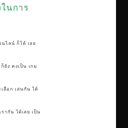
งในการ
นไลน์ ก็ได้ เลย
 ก็ยัง คงเป็น เกม
ลือก เล่นกัน ได้
รากัน ได้เลย เป็น