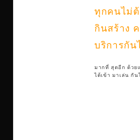
ทุกคนไม่ต
กินสร้าง 
บริการกัน
มากที่ สุดอีก ด้
ได้เข้า มาเล่น กั