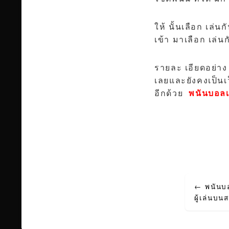
ให้ นั้นเลือก เล่นก
เข้า มาเลือก เล่น
รายละ เอียดอย่าง 
เลยและยังคงเป็นเว
อีกด้วย
พนันบอลเ
Post
←
พนันบอลเล่นยัง
navigat
ผู้เล่นบน