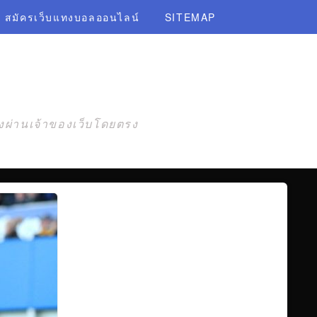
สมัครเว็บแทงบอลออนไลน์
SITEMAP
แทงผ่านเจ้าของเว็บโดยตรง