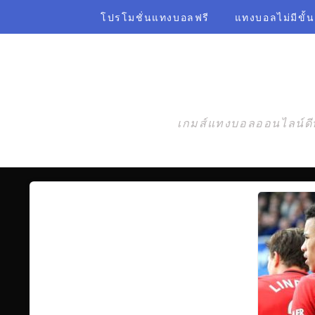
โปรโมชั่นแทงบอลฟรี
แทงบอลไม่มีขั้น
เกมส์แทงบอลออนไลน์ดีที่