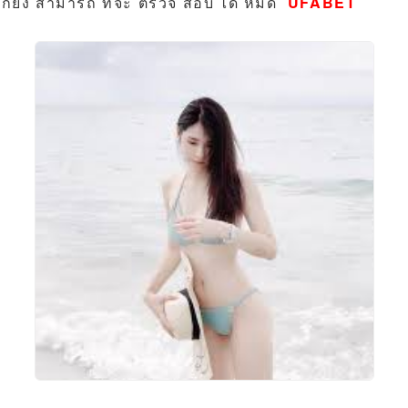
 ก็ยัง สามารถ ที่จะ ตรวจ สอบ ได้ หมด
UFABET