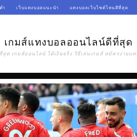
ต่ำ
เว็บแทงบอลแนะนำ
แทงบอลเว็บไซต์ไหนดีที่สุด
เกมส์แทงบอลออนไลน์ดีที่สุด
สุด เกมส์ออนไลน์ ได้เงินจริง วิธีเล่นเกมส์ สมัครง่าย