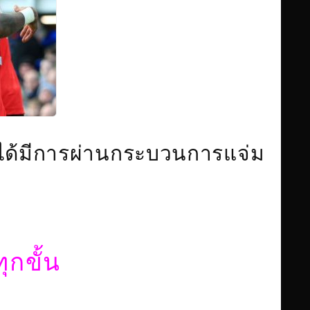
กขั้น