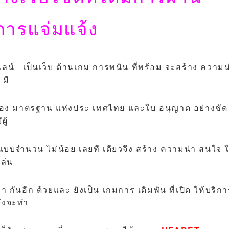
ารแจ่มแจ้ง
 เป็นเว็บ ด้านเกม การพนัน ที่พร้อม จะสร้าง ความน่า 
 มี
บรอง มาตรฐาน แห่งประ เทศไทย และใบ อนุญาต อย่างชัด เ
ผู้
แบบจำนวน ไม่น้อย เลยที เดียวจึง สร้าง ความน่า สนใจ ใ
เล่น
 กันอีก ด้วยและ ยังเป็น เกมการ เดิมพัน ที่เปิด ให้บริก
จึงจะทำ