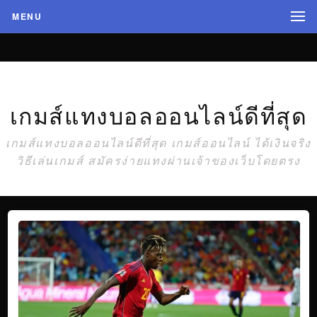
MENU
เกมส์แทงบอลออนไลน์ดีที่สุด
เกมส์แทงบอลออนไลน์ดีที่สุด เกมส์ออนไลน์ ได้เงินจริง
วิธีเล่นเกมส์ สมัครง่ายแทงผ่านเจ้าของเว็บโดยตรง