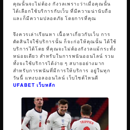
คุณนั้นจะไม่ต้อง กังวลเพราะว่าเมื่อคุณนั้น
ได้เลือกใช้บริการกับเว็บ ที่มีความน่านับถือ
และก็มีความปลอดภัย โดยการที่คุณ
จึงควรเล่าเรียนหา เนื้อหาเกี่ยวกับเว็บ การ
ตัดสินใจใช้บริการนั้น ก็จะก่อให้คุณนั้น ได้ใช้
บริการได้โดย ที่คุณจะไม่ต้องกังวลแม้กระทั้ง
หน่อยเดียว สำหรับในการพนันออนไลน์ รวม
ทั้งจะใช้บริการได้ง่าย ๆ สบายอย่างมาก
สำหรับการพนันที่มีการให้บริการ อยู่ในทุก
วันนี้ แทง​บอล​ออนไลน์ ​เว็บไซต์​ไหนดี​
UFABET เว็บหลัก