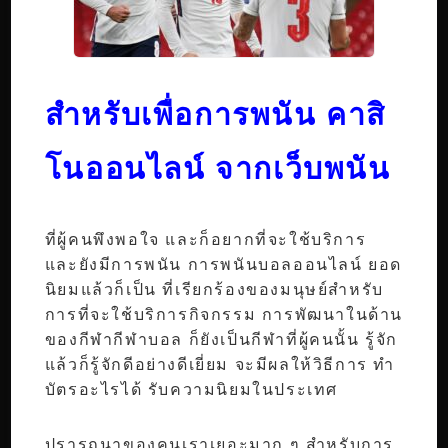
สำหรับเพื่อการพนัน คาสิ
โนออนไลน์ จากเว็บพนัน
ที่ผู้คนพึงพอใจ และก็อยากที่จะใช้บริการ
และยังมีการพนัน การพนันบอลออนไลน์ ยอด
นิยมแล้วก็เป็น ที่เรียกร้องของมนุษย์สำหรับ
การที่จะใช้บริการกิจกรรม การพัฒนาในด้าน
ของกีฬากีฬาบอล ก็ยังเป็นกีฬาที่ผู้คนนั้น รู้จัก
แล้วก็รู้จักดีอย่างดีเยี่ยม จะมีผลให้วิธีการ ทำ
บัตรอะไรได้ รับความนิยมในประเทศ
ปรารถนาของคนเราเยอะมาก ๆ สำหรับการ