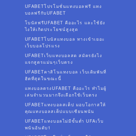
UFABETโปรโมชั่นแทงบอลฟรี แทง
บอลฟรีกับUFABET
โบนัสฟรีUFABET คืออะไร และใช้ยัง
ไงให้เกิดประโยชน์สูงสุด
UFABETโบนัสแทงบอล ทางเข้าเยอะ
เว็บบอลโปรแรง
UFABETเว็บแทงบอลสด สมัครยังไง
แจกสูตรแม่นๆเว็บตรง
UFABETคาสิโนแทงบอล เว็บเดิมพันที่
ฮิตที่สุดในขณะนี้
แทงบอลตรงUFABET คืออะไร ทำไมผู้
เล่นจำนวนมากจึงเลือกใช้เว็บตรง
UFABETแทงบอลสเต็ป มอบโอกาสให้
คุณแทงบอลสเต็ปแบบเซียนพนัน
UFABETแทงบอลไม่มีขั้นต่ำ UFAเว็บ
พนันอันดับ1