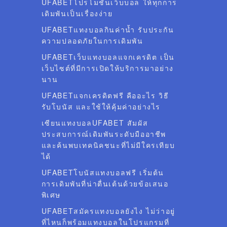
UFABETโปรโมชั่นเว็บบอล ให้ทุกการ
เดิมพันเป็นเรื่องง่าย
UFABETแทงบอลกินค่าน้ำ รับประกัน
ความปลอดภัยในการเดิมพัน
UFABETเว็บแทงบอลแจกเครดิต เป็น
เว็บไซต์ที่มีการเปิดให้บริการมาอย่าง
นาน
UFABETแจกเครดิตฟรี คืออะไร วิธี
รับโบนัส และใช้ให้คุ้มค่าอย่างไร
เซียนแทงบอลUFABET สัมผัส
ประสบการณ์เดิมพันระดับมืออาชีพ
และค้นพบเทคนิคชนะที่ไม่มีใครเทียบ
ได้
UFABETโบนัสแทงบอลฟรี เริ่มต้น
การเดิมพันที่น่าตื่นเต้นด้วยข้อเสนอ
พิเศษ
UFABETสมัครแทงบอลยังไง ไม่ว่าอยู่
ที่ไหนก็พร้อมแทงบอลในโปรแกรมที่