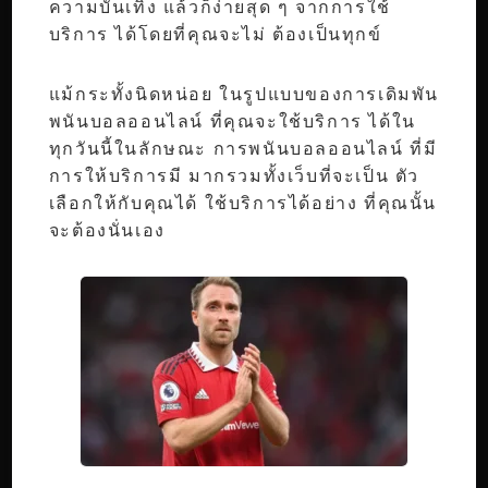
ความบันเทิง แล้วก็ง่ายสุด ๆ จากการใช้
บริการ ได้โดยที่คุณจะไม่ ต้องเป็นทุกข์
แม้กระทั้งนิดหน่อย ในรูปแบบของการเดิมพัน
พนันบอลออนไลน์ ที่คุณจะใช้บริการ ได้ใน
ทุกวันนี้ในลักษณะ การพนันบอลออนไลน์ ที่มี
การให้บริการมี มากรวมทั้งเว็บที่จะเป็น ตัว
เลือกให้กับคุณได้ ใช้บริการได้อย่าง ที่คุณนั้น
จะต้องนั่นเอง