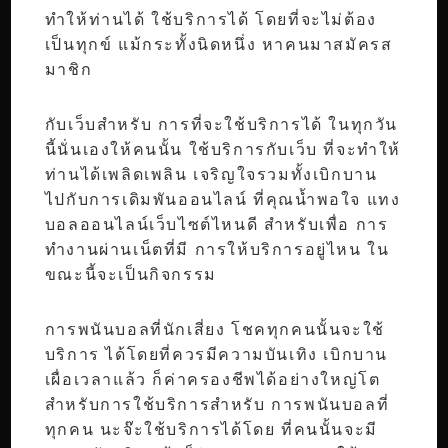
ทำให้ท่านได้ ใช้บริการได้ โดยที่จะไม่ต้อง
เป็นทุกข์ แม้กระทั้งนิดหนึ่ง หาคนมาสมัครส
มาชิก
กับเว็บสำหรับ การที่จะใช้บริการได้ ในทุกวัน
นี้นั่นเองให้คนนั้น ใช้บริการกับเว็บ ที่จะทำให้
ท่านได้เพลิดเพลิน เจริญใจรวมทั้งเบิกบาน
ไปกับการเดิมพันออนไลน์ ที่คุณน้ำพอใจ แทง​
บอล​ออนไลน์​เว็บไซต์​ไหนดี​ สำหรับเพื่อ การ
ทำงานผ่านเน็ตที่มี การให้บริการอยู่ไหน ใน
ขณะนี้จะเป็นกิจกรรม
การพนันบอลที่นักเสี่ยง โชคทุกคนนั้นจะใช้
บริการ ได้โดยที่ควรมีความบันเทิง เบิกบาน
เผื่อเวลาแล้ว ก็ค่าครองชีพได้อย่างใหญ่โต
สำหรับการใช้บริการสำหรับ การพนันบอลที่
ทุกคน นะจ๊ะใช้บริการได้โดย ที่คนนั้นจะมี