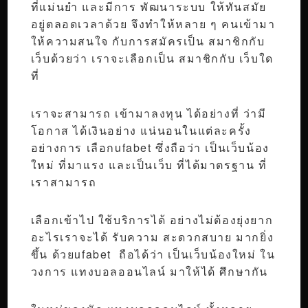
ที่แม่นยำ และมีการ พัฒนาระบบ ให้ทันสมัย
อยู่ตลอดเวลาด้วย จึงทำให้หลาย ๆ คนเข้ามา
ให้ความสนใจ กับการสมัครเป็น สมาชิกกับ
เว็บด้วยว่า เราจะเลือกเป็น สมาชิกกับ เว็บใด
ที่
เราจะสามารถ เข้ามาลงทุน ได้อย่างที่ ว่ามี
โอกาส ได้เงินอย่าง แน่นอนในแต่ละครั้ง
อย่างการ เลือกufabet ซึ่งถือว่า เป็นเว็บน้อง
ใหม่ ที่มาแรง และเป็นเว็บ ที่ได้มาตรฐาน ที่
เราสามารถ
เลือกเข้าไป ใช้บริการได้ อย่างไม่ต้องยุ่งยาก
อะไรเราจะได้ รับความ สะดวกสบาย มากยิ่ง
ขึ้น ด้วยufabet ถือได้ว่า เป็นเว็บน้องใหม่ ใน
วงการ แทงบอลออนไลน์ มาให้ได้ ศึกษากัน