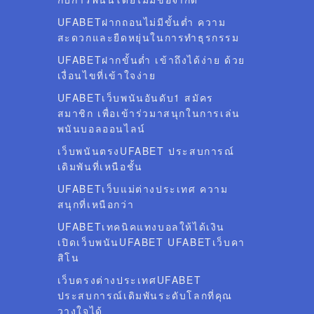
UFABETฝากถอนไม่มีขั้นต่ำ ความ
สะดวกและยืดหยุ่นในการทำธุรกรรม
UFABETฝากขั้นต่ำ เข้าถึงได้ง่าย ด้วย
เงื่อนไขที่เข้าใจง่าย
UFABETเว็บพนันอันดับ1 สมัคร
สมาชิก เพื่อเข้าร่วมาสนุกในการเล่น
พนันบอลออนไลน์
เว็บพนันตรงUFABET ประสบการณ์
เดิมพันที่เหนือชั้น
UFABETเว็บแม่ต่างประเทศ ความ
สนุกที่เหนือกว่า
UFABETเทคนิคแทงบอลให้ได้เงิน
เปิดเว็บพนันUFABET UFABETเว็บคา
สิโน
เว็บตรงต่างประเทศUFABET
ประสบการณ์เดิมพันระดับโลกที่คุณ
วางใจได้