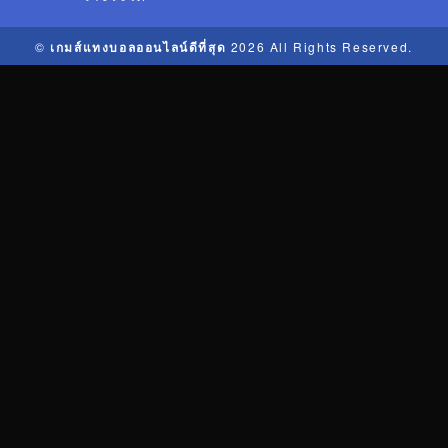
©
เกมส์แทงบอลออนไลน์ดีที่สุด
2026 All Rights Reserved.