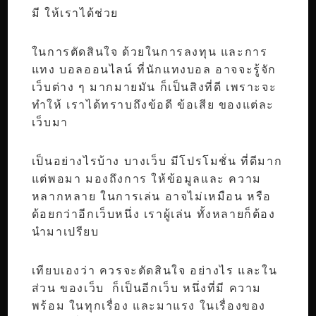
มี ให้เราได้ช่วย
ในการตัดสินใจ ด้วยในการลงทุน
และการ
แทง บอลออนไลน์ ที่นักแทงบอล อาจจะรู้จัก
เว็บต่าง ๆ มากมายมัน ก็เป็นสิงที่ดี เพราะจะ
ทำให้ เราได้ทราบถึงข้อดี ข้อเสีย ของแต่ละ
เว็บมา
เป็นอย่างไรบ้าง บางเว็บ มีโปรโมชั่น ที่ดีมาก
แต่พอมา มองถึงการ ให้ข้อมูลและ ความ
หลากหลาย ในการเล่น อาจไม่เหมือน หรือ
ด้อยกว่าอีกเว็บหนึ่ง เราผู้เล่น ทั้งหลายก็ต้อง
นำมาเปรียบ
เทียบเองว่า ควรจะตัดสินใจ อย่างไร และใน
ส่วน ของเว็บ ก็เป็นอีกเว็บ หนึ่งที่มี ความ
พร้อม ในทุกเรื่อง และมาแรง ในเรื่องของ