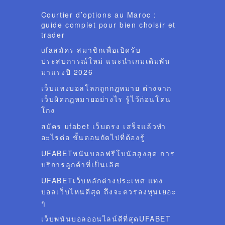
Courtier d’options au Maroc :
guide complet pour bien choisir et
trader
ufaสมัคร สมาชิกเพื่อเปิดรับ
ประสบการณ์ใหม่ แนะนำเกมเดิมพัน
มาแรงปี 2026
เว็บแทงบอลโลกถูกกฎหมาย ต่างจาก
เว็บผิดกฎหมายอย่างไร รู้ไว้ก่อนโดน
โกง
สมัคร ufabet เว็บตรง เสร็จแล้วทำ
อะไรต่อ ขั้นตอนถัดไปที่ต้องรู้
UFABETพนันบอลฟรีโบนัสสูงสุด การ
บริการลูกค้าที่เป็นเลิศ
UFABETเว็บหลักต่างประเทศ แทง
บอลเว็บไหนดีสุด ถึงจะควรลงทุนเยอะ
ๆ
เว็บพนันบอลออนไลน์ดีที่สุดUFABET