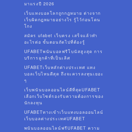
มาแรงปี 2026
เว็บแทงบอลโลกถูกกฎหมาย ต่างจาก
เว็บผิดกฎหมายอย่างไร รู้ไว้ก่อนโดน
โกง
สมัคร ufabet เว็บตรง เสร็จแล้วทำ
อะไรต่อ ขั้นตอนถัดไปที่ต้องรู้
UFABETพนันบอลฟรีโบนัสสูงสุด การ
บริการลูกค้าที่เป็นเลิศ
UFABETเว็บหลักต่างประเทศ แทง
บอลเว็บไหนดีสุด ถึงจะควรลงทุนเยอะ
ๆ
เว็บพนันบอลออนไลน์ดีที่สุดUFABET
เลือกเว็บไซต์รองรับความต้องการของ
นักลงทุน
UFABETทางเข้าเว็บแทงบอลออนไลน์
เว็บบอลต่างประเทศUFABET
พนันบอลออนไลน์ฟรีUFABET ความ