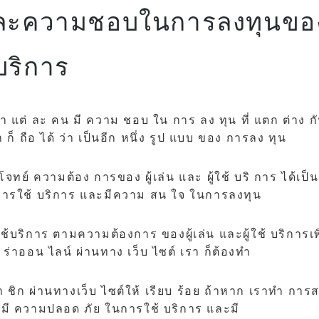
ละความชอบในการลงทุนของผ
้บริการ
่า แต่ ละ คน มี ความ ชอบ ใน การ ลง ทุน ที่ แตก ต่าง 
 ก็ ถือ ได้ ว่า เป็นอีก หนึ่ง รูป แบบ ของ การลง ทุน
โจทย์ ความต้อง การของ ผู้เล่น และ ผู้ใช้ บริ การ ได้เป็
ารใช้ บริการ และมีความ สน ใจ ในการลงทุน
ช้บริการ ตามความต้องการ ของผู้เล่น และผู้ใช้ บริการเพิ่
ร่าออน ไลน์ ผ่านทาง เว็บ ไซต์ เรา ก็ต้องทำ
 ชิก ผ่านทางเว็บ ไซต์ให้ เรียบ ร้อย ถ้าหาก เราทำ การ
ที่มี ความปลอด ภัย ในการใช้ บริการ และมี