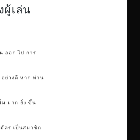
ู้เล่น
กัน ออก ไป การ
น อย่างดี หาก ท่าน
ม มาก ยิ่ง ขึ้น
สมัคร เป็นสมาชิก