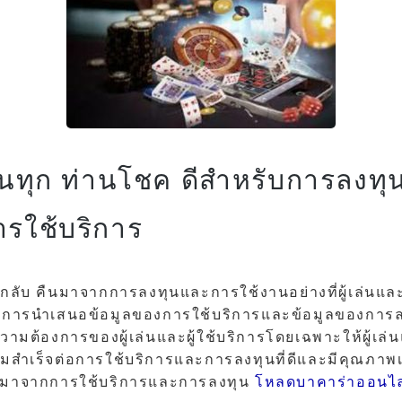
เล่นทุก ท่านโชค ดีสำหรับการลงท
ารใช้บริการ
กลับ คืนมาจากการลงทุนและการใช้งานอย่างที่ผู้เล่นและผ
ือการนำเสนอข้อมูลของการใช้บริการและข้อมูลของการลงทุ
ามต้องการของผู้เล่นและผู้ใช้บริการโดยเฉพาะให้ผู้เล่นแ
เร็จต่อการใช้บริการและการลงทุนที่ดีและมีคุณภาพเพิ่
ืนมาจากการใช้บริการและการลงทุน
โหลดบาคาร่าออนไล