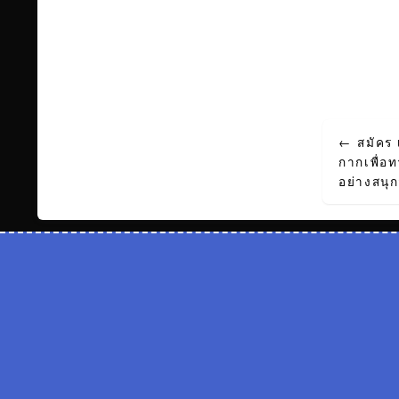
Post
←
สมัคร เว็บบา
navigat
กากเพื่อท
อย่างสน