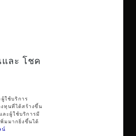
ุนและ โชค
ู้ใช้บริการ
นที่ได้สร้างขึ้น
ละผู้ใช้บริการมี
มมากยิ่งขึ้นได้
น์