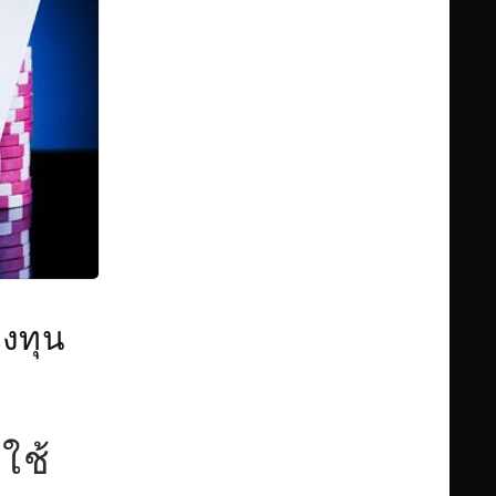
งทุน
ใช้