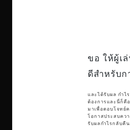
ขอ ให้ผู้
ดีสำหรับก
และได้รับผล กำไร
ต้องการและนี่ก็ค
มาเพื่อตอบโจทย์คว
โอกาสประสบความสำ
รับผลกำไรกลับค