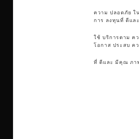
ความ ปลอดภัย ใน
การ ลงทุนที่ ดีและ 
ใช้ บริการตาม ควา
โอกาส ประสบ คว
ที่ ดีและ มีคุณ ภ