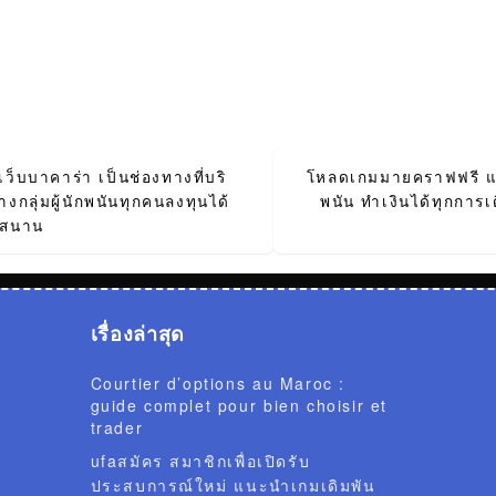
คาร่า เป็นช่องทางที่บริ
โหลดเกมมายคราฟฟรี แ
ion
างกลุ่มผู้นักพนันทุกคนลงทุนได้
พนัน ทำเงินได้ทุกการเ
ุกสนาน
เรื่องล่าสุด
Courtier d’options au Maroc :
guide complet pour bien choisir et
trader
ufaสมัคร สมาชิกเพื่อเปิดรับ
ประสบการณ์ใหม่ แนะนำเกมเดิมพัน