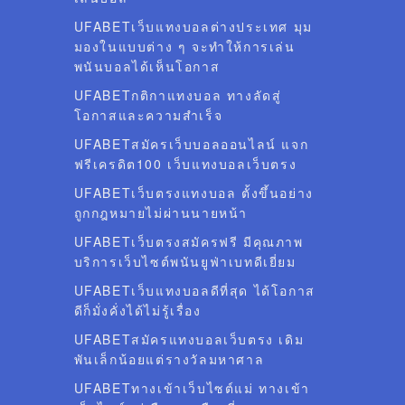
UFABETเว็บแทงบอลต่างประเทศ มุม
มองในแบบต่าง ๆ จะทำให้การเล่น
พนันบอลได้เห็นโอกาส
UFABETกติกาแทงบอล ทางลัดสู่
โอกาสและความสำเร็จ
UFABETสมัครเว็บบอลออนไลน์ แจก
ฟรีเครดิต100 เว็บแทงบอลเว็บตรง
UFABETเว็บตรงแทงบอล ตั้งขึ้นอย่าง
ถูกกฎหมายไม่ผ่านนายหน้า
UFABETเว็บตรงสมัครฟรี มีคุณภาพ
บริการเว็บไซต์พนันยูฟ่าเบทดีเยี่ยม
UFABETเว็บแทงบอลดีที่สุด ได้โอกาส
ดีก็มั่งคั่งได้ไม่รู้เรื่อง
UFABETสมัครแทงบอลเว็บตรง เดิม
พันเล็กน้อยแต่รางวัลมหาศาล
UFABETทางเข้าเว็บไซต์แม่ ทางเข้า