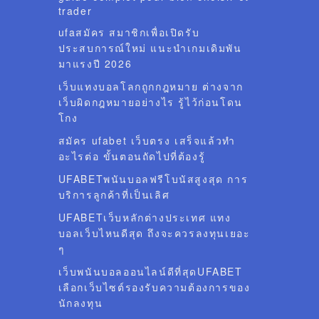
trader
ufaสมัคร สมาชิกเพื่อเปิดรับ
ประสบการณ์ใหม่ แนะนำเกมเดิมพัน
มาแรงปี 2026
เว็บแทงบอลโลกถูกกฎหมาย ต่างจาก
เว็บผิดกฎหมายอย่างไร รู้ไว้ก่อนโดน
โกง
สมัคร ufabet เว็บตรง เสร็จแล้วทำ
อะไรต่อ ขั้นตอนถัดไปที่ต้องรู้
UFABETพนันบอลฟรีโบนัสสูงสุด การ
บริการลูกค้าที่เป็นเลิศ
UFABETเว็บหลักต่างประเทศ แทง
บอลเว็บไหนดีสุด ถึงจะควรลงทุนเยอะ
ๆ
เว็บพนันบอลออนไลน์ดีที่สุดUFABET
เลือกเว็บไซต์รองรับความต้องการของ
นักลงทุน