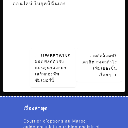
ออนไลน์ ในยุคนี้นั่นเอง
Post
←
UFABETWINS
เกมส์สล็อตฟรี
navigation
5มิดฟิลด์ตัวรับ
เครดิต ส่งผลกำไร
แมนยูน่าสอยมา
เพิ่มเยอะขึ้น
เสริมกองทัพ
เรื่อยๆ
→
ซัมเมอร์นี้
เรื่องล่าสุด
Courtier d’options au Maroc :
guide complet pour bien choisir et