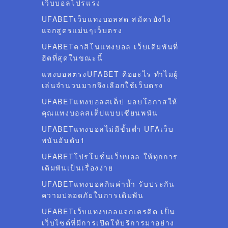
เว็บบอลโปรแรง
UFABETเว็บแทงบอลสด สมัครยังไง
แจกสูตรแม่นๆเว็บตรง
UFABETคาสิโนแทงบอล เว็บเดิมพันที่
ฮิตที่สุดในขณะนี้
แทงบอลตรงUFABET คืออะไร ทำไมผู้
เล่นจำนวนมากจึงเลือกใช้เว็บตรง
UFABETแทงบอลสเต็ป มอบโอกาสให้
คุณแทงบอลสเต็ปแบบเซียนพนัน
UFABETแทงบอลไม่มีขั้นต่ำ UFAเว็บ
พนันอันดับ1
UFABETโปรโมชั่นเว็บบอล ให้ทุกการ
เดิมพันเป็นเรื่องง่าย
UFABETแทงบอลกินค่าน้ำ รับประกัน
ความปลอดภัยในการเดิมพัน
UFABETเว็บแทงบอลแจกเครดิต เป็น
เว็บไซต์ที่มีการเปิดให้บริการมาอย่าง