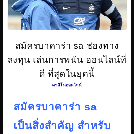
สมัครบาคาร่า sa ช่องทาง
ลงทุน เล่นการพนัน ออนไลน์ที่
ดี ที่สุดในยุคนี้
คาสิโนออนไลน์
สมัครบาคาร่า sa
เป็นสิ่งสำคัญ สำหรับ