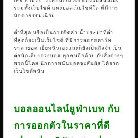
รวมทั้งเว็บไซต์ แทงบอลเว็บไซต์ใด ที่มีการ
หักค่าธรรมเนียม
ต่ำที่สุด หรือเป็นการคิดค่า น้ำประปาที่ต่ำ
ที่สุดก็จะเป็นเว็บไซต์ ที่มีการออกสตาร์ท
ราคายอด เยี่ยมนั่นเองและก็ยังเป็นสิ่งจำ เป็น
ต่อนักเสี่ยงดวงบอล ทุกคนอีกด้วย กับสิ่งต่างๆ
พวกนี้โดย นักการพนันบอลจะสัมผัส ได้จาก
เว็บไซต์พนัน
บอลออนไลน์ยูฟ่าเบท กับ
การออกตัวในราคาที่ดี