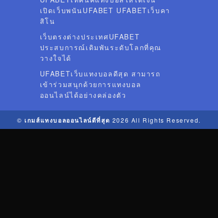
เปิดเว็บพนันUFABET UFABETเว็บคา
สิโน
เว็บตรงต่างประเทศUFABET
ประสบการณ์เดิมพันระดับโลกที่คุณ
วางใจได้
UFABETเว็บแทงบอลดีสุด สามารถ
เข้าร่วมสนุกด้วยการแทงบอล
ออนไลน์ได้อย่างคล่องตัว
©
เกมส์แทงบอลออนไลน์ดีที่สุด
2026 All Rights Reserved.