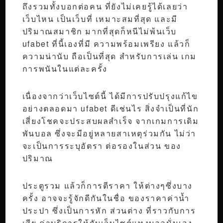
ถึงรวมทั้งบอกต่อคน ที่ยังไม่เคยรู้ได้เลยว่า
เว็บไหน เป็นเว็บที่ เหมาะสมที่สุด และมี
ปริมาณสมาชิก มากที่สุดก็หนีไม่พ้นเว็บ
ufabet ที่นี้เองที่มี ความพร้อมเพรียง แล้วก็
ความน่านับ ถือเป็นที่สุด สำหรับการเล่น เกม
การพนันในแต่ละครั้ง
เนื่องจากว่าเว็บไซต์นี้ ได้มีการปรับปรุงแก้ไข
อย่างตลอดมา ufabet ดีเช่นไร สิ่งจำเป็นที่นัก
เสี่ยงโชคจะประสบผลสำเร็จ จากเกมการเดิม
พันบอล ซึ่งจะมีอยู่หลายสาเหตุร่วมกัน ไม่ว่า
จะเป็นการระบุอัตรา ต่อรองในส่วน ของ
ปริมาณ
ประตูรวม แล้วก็การตีราคา ให้ต่างๆซึ่งบาง
ครั้ง อาจจะรู้จักดีกันในชื่อ ของราคาค่าน้ำ
ประปา ซึ่งเป็นการหัก ส่วนต่าง ที่ราวกับการ
เสีย ค่าบริการให้กับเว็บไซต์แทงบอลนั่นเอง