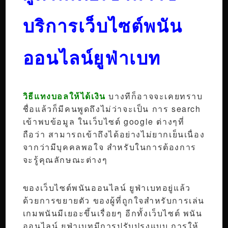
บริการเว็บไซต์พนัน
ออนไลน์ยูฟ่าเบท
วิธีแทงบอลให้ได้เงิน
บางทีก็อาจจะเคยทราบ
ชื่อแล้วก็มีคนพูดถึงไม่ว่าจะเป็น การ search
เข้าพบข้อมูล ในเว็บไซต์ google ต่างๆที่
ถือว่า สามารถเข้าถึงได้อย่างไม่ยากเย็นเนื่อง
จากว่ามีบุคคลพอใจ สำหรับในการต้องการ
จะรู้คุณลักษณะต่างๆ
ของเว็บไซต์พนันออนไลน์ ยูฟ่าเบทอยู่แล้ว
ด้วยการขยายตัว ของผู้ที่ถูกใจสำหรับการเล่น
เกมพนันมีเยอะขึ้นเรื่อยๆ อีกทั้งเว็บไซต์ พนัน
ออนไลน์ ยูฟ่าเบทมีการปรับปรุงแบบ การให้