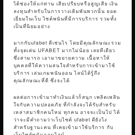
ได้ช่องให้แก่ท่าน เสียเปรียบหรือสูญเสีย เงิน
ลงทุนสำหรับในการวางเดิมพันพวกนั้น ยอด
เยี่ยมในเว็บ ไซต์พนันที่มีการบริการ รวมทั้ง
เป็นที่นิยมอย่าง
มากกับufabet ดีเช่นไร โดยมีคุณลักษณะรวม
ทั้งจุดเด่น UFABET มากไม่น้อย เลยทีเดียว
ซึ่งสามารถ เอามาขยายความ เนื้อหาให้
บุคคลที่ให้ความสนใจสำหรับการเข้ามาใช้
บริการ เล่นเกมพนันออน ไลน์ได้รู้ถึง
คุณลักษณะที่ดี ซึ่งจะได้
ผลต่อการเข้ามาทำเงินแล้วก็สนุก เพลิดเพลิน
ใจกับความปลอดภัย ที่กำลังจะได้รับสำหรับ
เหล่าสมาชิกคนใหม่ ทุกคน อาจจะเป็นไป ได้
ว่าจะมีคำถามว่าเว็บไซต์ ufabet ดียังไง
สำหรับฐานะคน ที่เคยเข้ามาใช้บริการ กับ
เว็บไซต์พนันออนไลน์