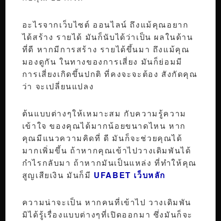
อะไรจากเว็บไซต์ ออนไลน์ ถึงแม้คุณอยาก
ได้สร้าง รายได้ มันก็นับได้ว่าเป็น ผลในด้าน
ที่ดี หากมีการสร้าง รายได้ขึ้นมา ถึงแม้คุณ
มองดูกัน ในทางของการเสี่ยง มันก็ย่อมมี
การเสี่ยงเกิดขึ้นปกติ ที่คงจะจะต้อง สังกัดคุณ
ว่า จะเปลี่ยนแปลง
ต้นแบบต่างๆให้เหมาะสม กับความรู้ความ
เข้าใจ ของคุณได้มากน้อยขนาดไหน หาก
คุณมีแนวความคิดที่ ดี มันก็จะช่วยคุณได้
มากเพิ่มขึ้น ถ้าหากคุณเข้าไปวางเดิมพันได้
กำไรกลับมา ถ้าหากมันเป็นแหล่ง ที่ทำให้คุณ
สูญเสียเงิน มันก็มี
UFABET เว็บหลัก
ความน่าจะเป็น หากคนที่เข้าไป วางเดิมพัน
มิได้รู้เรื่องแบบต่างๆที่เปิดออกมา ซึ่งมันก็จะ