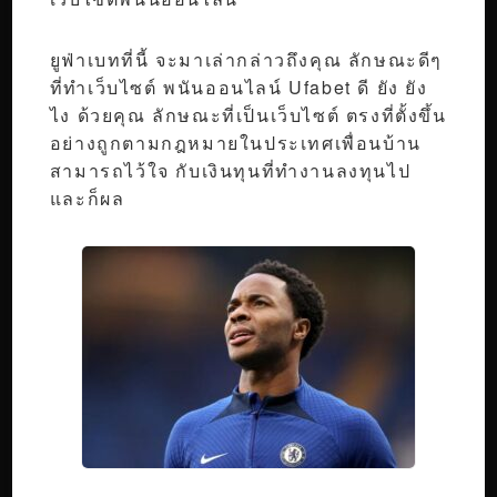
ยูฟ่าเบทที่นี้ จะมาเล่ากล่าวถึงคุณ ลักษณะดีๆ
ที่ทำเว็บไซต์ พนันออนไลน์ Ufabet ดี ยัง ยัง
ไง ด้วยคุณ ลักษณะที่เป็นเว็บไซต์ ตรงที่ตั้งขึ้น
อย่างถูกตามกฎหมายในประเทศเพื่อนบ้าน
สามารถไว้ใจ กับเงินทุนที่ทำงานลงทุนไป
และก็ผล