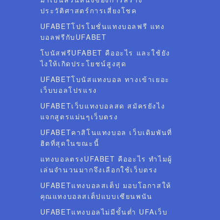
ประวัติศาสตร์การเสี่ยงโชค
UFABETโปรโมชั่นแทงบอลฟรี แทง
บอลฟรีกับUFABET
โบนัสฟรีUFABET คืออะไร และใช้ยัง
ไงให้เกิดประโยชน์สูงสุด
UFABETโบนัสแทงบอล ทางเข้าเยอะ
เว็บบอลโปรแรง
UFABETเว็บแทงบอลสด สมัครยังไง
แจกสูตรแม่นๆเว็บตรง
UFABETคาสิโนแทงบอล เว็บเดิมพันที่
ฮิตที่สุดในขณะนี้
แทงบอลตรงUFABET คืออะไร ทำไมผู้
เล่นจำนวนมากจึงเลือกใช้เว็บตรง
UFABETแทงบอลสเต็ป มอบโอกาสให้
คุณแทงบอลสเต็ปแบบเซียนพนัน
UFABETแทงบอลไม่มีขั้นต่ำ UFAเว็บ