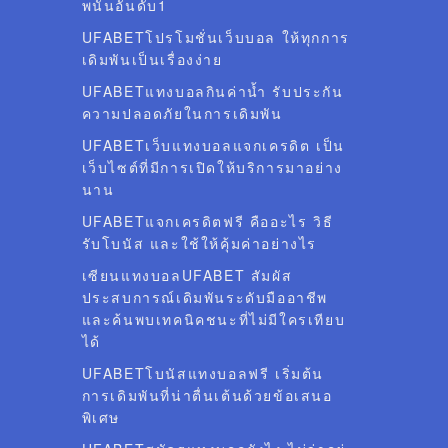
พนันอันดับ1
UFABETโปรโมชั่นเว็บบอล ให้ทุกการ
เดิมพันเป็นเรื่องง่าย
UFABETแทงบอลกินค่าน้ำ รับประกัน
ความปลอดภัยในการเดิมพัน
UFABETเว็บแทงบอลแจกเครดิต เป็น
เว็บไซต์ที่มีการเปิดให้บริการมาอย่าง
นาน
UFABETแจกเครดิตฟรี คืออะไร วิธี
รับโบนัส และใช้ให้คุ้มค่าอย่างไร
เซียนแทงบอลUFABET สัมผัส
ประสบการณ์เดิมพันระดับมืออาชีพ
และค้นพบเทคนิคชนะที่ไม่มีใครเทียบ
ได้
UFABETโบนัสแทงบอลฟรี เริ่มต้น
การเดิมพันที่น่าตื่นเต้นด้วยข้อเสนอ
พิเศษ