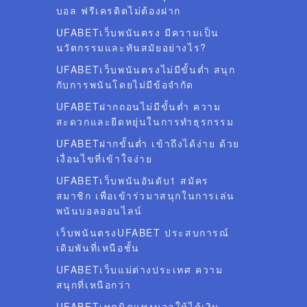
บอล ฟรีเครดิตไม่ต้องฝาก
UFABETเว็บพนันตรง มีความเป็น
นวัตกรรมและทันสมัยอย่างไร?
UFABETเว็บพนันตรงไม่มีขั้นต่ำ สนุก
กับการพนันโดยไม่มีข้อจำกัด
UFABETฝากถอนไม่มีขั้นต่ำ ความ
สะดวกและยืดหยุ่นในการทำธุรกรรม
UFABETฝากขั้นต่ำ เข้าถึงได้ง่าย ด้วย
เงื่อนไขที่เข้าใจง่าย
UFABETเว็บพนันอันดับ1 สมัคร
สมาชิก เพื่อเข้าร่วมาสนุกในการเล่น
พนันบอลออนไลน์
เว็บพนันตรงUFABET ประสบการณ์
เดิมพันที่เหนือชั้น
UFABETเว็บแม่ต่างประเทศ ความ
สนุกที่เหนือกว่า
UFABETเทคนิคแทงบอลให้ได้เงิน