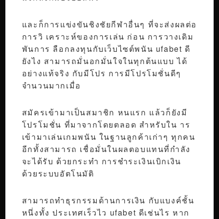
และก็การแข่งขันชิงชัยกีฬาอื่นๆ ที่จะส่งผลต่อ
การวิ เคราะห์ของการเล่น ก่อน การวางเดิม
พันการ ลือกลงทุนกับเว็บไซต์พนัน ufabet ดี
ยังไง สามารถมั่นอกมั่นใจในทุกต้นแบบ ได้
อย่างแท้จริง กับมีโปร การมีโปรโมชั่นดีๆ
จำนวนมากเมื่อ
สมัครเข้ามาเป็นสมาชิก หนแรก แล้วก็ยังมี
โปรโมชั่น ที่มาจากโดยตลอด สำหรับใน าร
เข้ามาเล่นเกมพนัน ในฐานลูกค้าเก่าๆ ทุกคน
อีกทั้งสามารถ เชื่อมั่นในผลตอบแทนที่กำลัง
จะได้รับ ด้วยกระทำ การชำระเงินเบิกเงิน
ด้วยระบบอัตโนมัติ
สามารถทำธุรกรรมด้านการเงิน กับแบงค์ชั้น
หนึ่งทั้ง ประเทศเร็วไว ufabet ดีเช่นไร หาก