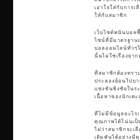
เอาใจใส่กับการเลือ
ให้กับสมาชิก
เว็บไซต์พนันบอลชี
ไซน์ที่มีมาตรฐาน
บอลออนไลน์ทั่วๆไ
นั้นไม่ใช่เรื่องย
ที่สมาชิกต้องทรา
ประลองย้อนไปบางท
แข่งขันชิงชัยในร
เนื้อหาของนักเตะ
ที่ไม่มีข้อมูลอะไร
คุณภาพได้โน่นเป็
ไม่ว่าสมาชิกจะเล
เดิมพันได้อย่างมี