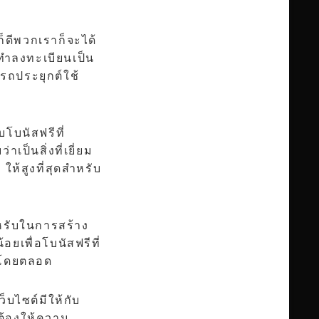
็ดีพวกเราก็จะได้
ะทำลงทะเบียนเป็น
ารถประยุกต์ใช้
โบนัสฟรีที่
เป็นสิ่งที่เยี่ยม
ห้สูงที่สุดสำหรับ
สำหรับในการสร้าง
ยเพื่อโบนัสฟรีที่
้โดยตลอด
็บไซต์มีให้กับ
ต้องให้ความ