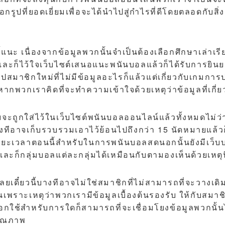
กรูปที่ยอดเยี่ยมเพื่อจะได้นำไปสู่กำไรที่ดีโดยตลอดกับสิ่ง
้แนะ เนื่องจากข้อมูลพวกนั้นจำเป็นต้องเลือกศึกษาเล่าเร
และก็ไว้ใจเว็บไซต์เสนอแนะพนันบอลแล้วก็ได้รับการยิน
ปสมาชิกใหม่ที่ไม่มีข้อมูลอะไรก็แล้วแต่เกี่ยวกับเกมก
ากหากพวกเราคิดที่จะทำความเข้าใจด้วยเหตุว่าข้อมูลที่เกี่
บจะถูกใส่ไว้ในเว็บไซต์พนันบอลออนไลน์แล้วทั้งหมดไม่ว่
ีอาจเก็บรวบรวมเอาไว้ย้อนไปถึงกว่า 15 นัดหมายแล้วก็
ะยะเวลาตอนนี้สำหรับในการพนันบอลสดนอกนั้นยังมีเว็บบอ
และก็กลุ่มบอลแต่ละกลุ่มได้เหมือนกับตามองเห็นด้วยเหตุน
เลยเดี๋ยวนี้บางทีอาจไม่ใช่สมาชิกที่ไม่สามารถที่จะวางเดิ
นเพราะเหตุว่าพวกเรามีข้อมูลเบื้องต้นรองรับ ให้กับสม
ือกใช้สำหรับการใดก็สามารถที่จะเชื่อมโยงข้อมูลพวกนั้
คุณภาพ