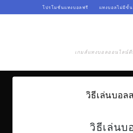
โปรโมชั่นแทงบอลฟรี
แทงบอลไม่มีขั้น
เกมส์แทงบอลออนไลน์ดีที่
วิธีเล่นบอล
วิธีเล่น