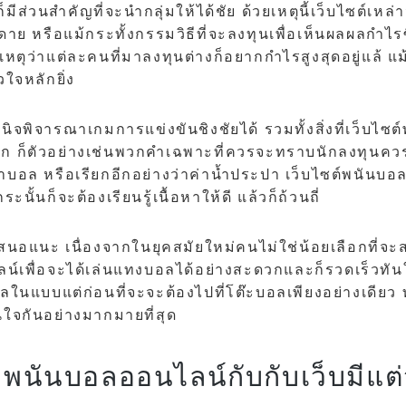
มีส่วนสำคัญที่จะนำกลุ่มให้ได้ชัย ด้วยเหตุนี้เว็บไซต์เหล่า
ยดาย หรือแม้กระทั้งกรรมวิธีที่จะลงทุนเพื่อเห็นผลผลกำไร
ุว่าแต่ละคนที่มาลงทุนต่างก็อยากกำไรสูงสุดอยู่แล้ แม้กระ
วใจหลักยิ่ง
นิจพิจารณาเกมการแข่งขันชิงชัยได้ รวมทั้งสิ่งที่เว็บไซ
อีก ก็ตัวอย่างเช่นพวกคำเฉพาะที่ควรจะทราบนักลงทุนควร
คาบอล หรือเรียกอีกอย่างว่าค่าน้ำประปา เว็บไซต์พนันบอลก
ระนั้นก็จะต้องเรียนรู้เนื้อหาให้ดี แล้วก็ถ้วนถี่
สนอแนะ เนื่องจากในยุคสมัยใหม่คนไม่ใช่น้อยเลือกที่จ
์เพื่อจะได้เล่นแทงบอลได้อย่างสะดวกและก็รวดเร็วทันใจท
นแบบแต่ก่อนที่จะจะต้องไปที่โต๊ะบอลเพียงอย่างเดียว ทั้
ใจกันอย่างมากมายที่สุด
่าพนันบอลออนไลน์กับกับเว็บมีแต