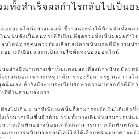
วมทั้งสำเร็จผลกำไรกลับไปเป็นอ
นบอลออนไลน์อย่างแน่แท้ ซึ่งก่อนจะทำให้นักพนันทั้งหลาย
นพนันซึ่งเป็นหนทางที่ดีเยี่ยมที่สุดรวมทั้งเห็นผลผลกำไรอ
ออนไลน์ทุกๆคนควรต้องเลือกสมัครพนันบอลที่มีความน่า
ลอย่างดีเยี่ยมและก็เป็นเว็บไซต์แทงบอลออนไลน์
ยมเป็นอย่างยิ่งปากทางเข้าเว็บแทงบอลเพียงนักพนันสมัครพ
ี่จะเล่นบอล เพราะเหตุว่ามีการรองรับมาตรฐานสากลโลก
มที่สุดนั้นเอง ทั้งยังมีระบบระเบียบรักษาความปลอดภัยที่มีค
ังที่ดีในส่วนของการ
เพียงไม่เกิน 3 นาทีเพียงแค่นั้นก็สามารถเบิกเงินได้แล้วซึ
้งเร็วมากเพิ่มขึ้นอีกด้วย รวมทั้งวางเดิมพันสามารถเล่
ถวางเดิมพันอย่างน้อยแค่นั้นก็สามารถวางเดิมพันพนันบ
มีต้นแบบการพนันบอลออนไลน์ให้ได้เลือกพนันมหาศาลแล