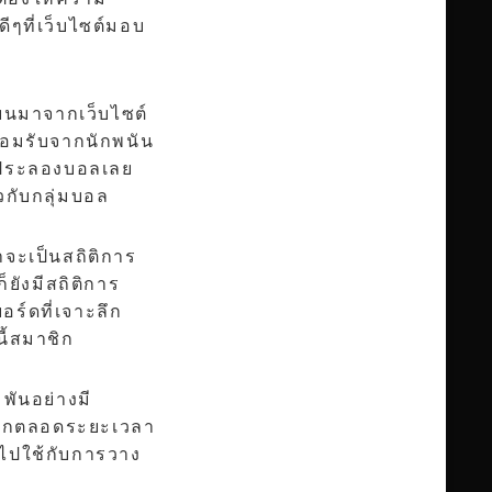
ดีๆที่เว็บไซต์มอบ
ียนมาจากเว็บไซต์
ยอมรับจากนักพนัน
ารประลองบอลเลย
ยวกับกลุ่มบอล
าจะเป็นสถิติการ
ยังมีสถิติการ
ร์ดที่เจาะลึก
ี้สมาชิก
มพันอย่างมี
าชิกตลอดระยะเวลา
นไปใช้กับการวาง