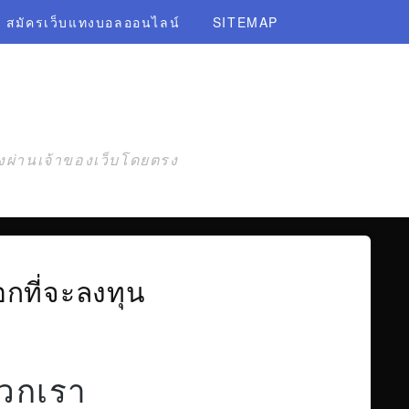
สมัครเว็บแทงบอลออนไลน์
SITEMAP
แทงผ่านเจ้าของเว็บโดยตรง
อกที่จะลงทุน
พวกเรา