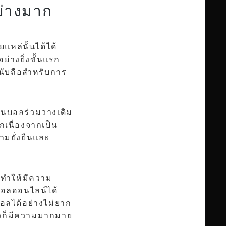
ย่างมาก
แหล่นั้นได้ได้
ย่างยิ่งขั้นแรก
นับถือสำหรับการ
นันบอลร่วมวางเดิม
เนื่องจากเป็น
วามยั่งยืนและ
่งทำให้มีความ
นบอลออนไลน์ได้
อลได้อย่างไม่ยาก
้วก็มีความมากมาย