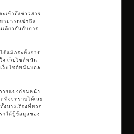
่จะเข้าถึงข่าวสาร
็สามารถเข้าถึง
่นเดียวกันกับการ
 ได้แม้กระทั้งการ
งใจ เว็บไซต์พนัน
ในเว็บไซต์พนันบอล
อการแข่งก่อนหน้า
ารถที่จะทราบได้เลย
้งบางเรื่องที่พวก
าได้รู้ข้อมูลของ