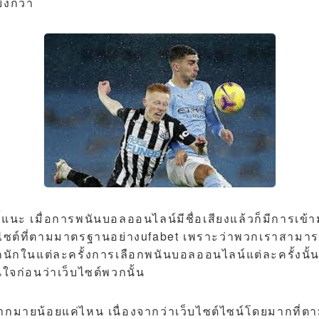
่งกว่า
้แนะ เมื่อการพนันบอลออนไลน์มีชื่อเสียงแล้วก็มีการเข้
็บไซต์ที่ตามมาตรฐานอย่างufabet เพราะว่าพวกเราสามาร
ยากนักในแต่ละครั้งการเลือกพนันบอลออนไลน์แต่ละครั้งนั
่นใจก่อนว่าเว็บไซต์พวกนั้น
ากมายน้อยแค่ไหน เนื่องจากว่าเว็บไซต์ไซน์โดยมากที่