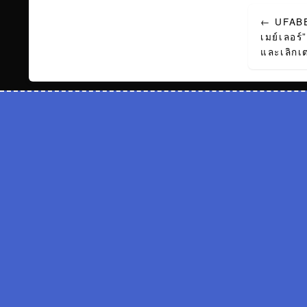
←
UFABET
navigat
เมย์เลอร์
และเลิกเต