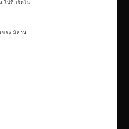
 ไปที่ เจ็ดใน
านของ มิลาน