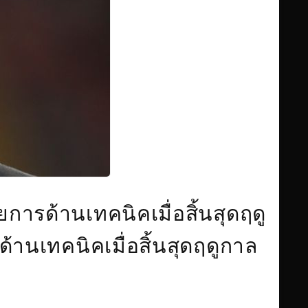
การด้านเทคนิคเมื่อสิ้นสุดฤดู
ด้านเทคนิคเมื่อสิ้นสุดฤดูกาล