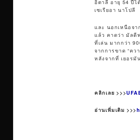
อิตาลี อายุ 54 ปี
เซเรียอา นาโปลี
และ นอกเหนือจาก
แล้ว คาดว่า มัลด
ที่เล่น มากกว่า 9
จากการขาด “ควา
หลังจากที่ เยอรมั
คลิกเลย >>>
UFA
อ่านเพิ่มเติม >>>
h
Post