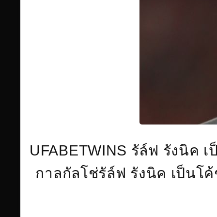
UFABETWINS รัล์ฟ รังนิค เป็
กาลกัลโช่รัล์ฟ รังนิค เป็นโ