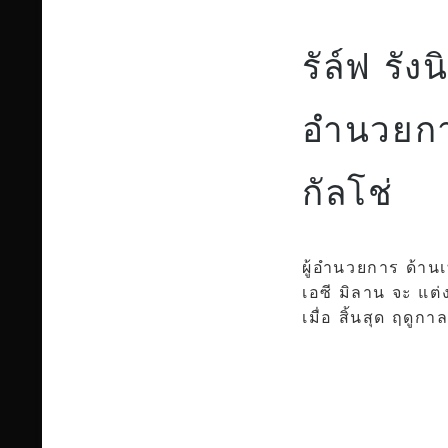
รัล์ฟ รัง
อำนวยการ
กัลโช่
ผู้อำนวยการ ด้าน
เอซี มิลาน จะ แต่
เมื่อ สิ้นสุด ฤดูก