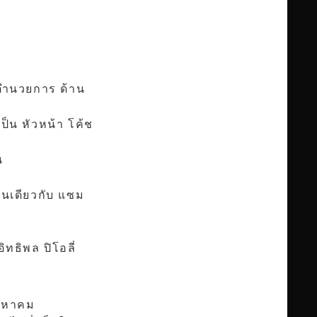
้อำนวยการ ด้าน
เป็น หัวหน้า โค้ช
น
ช่นเดียวกับ แซม
ิทธิพล ปิโอลี่
ิงหาคม