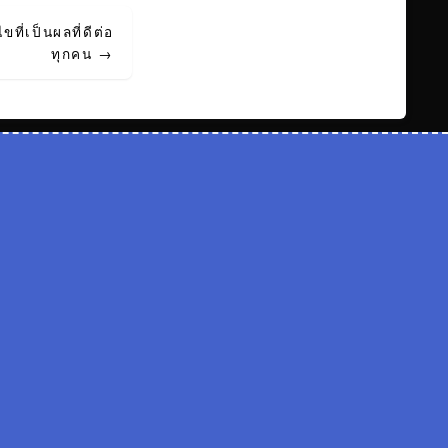
ทุกคน
→