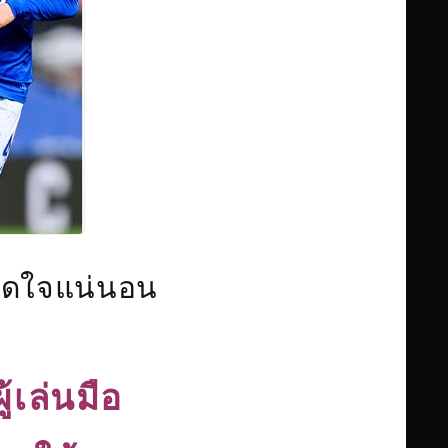
ติดใจแน่นอน
้เล่นมือ