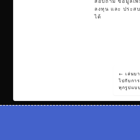
สอบถาม ข้อมูลเพิ
ลงทุน และ ประสบ 
ได้
Post
←
เล่นบา
navigat
ไปกับการ
ทุกรูปแบ