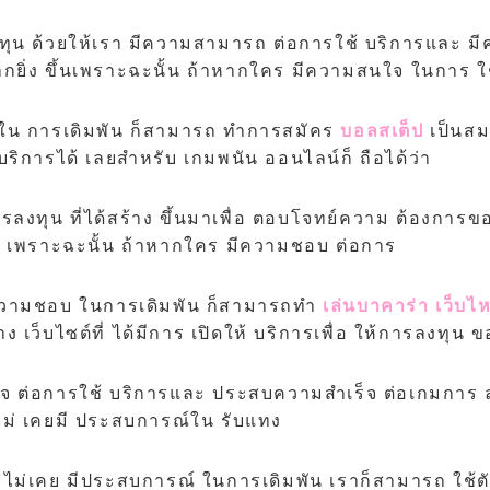
งทุน ด้วยให้เรา มีความสามารถ ต่อการใช้ บริการและ 
มากยิ่ง ขึ้นเพราะฉะนั้น ถ้าหากใคร มีความสนใจ ในการ ใ
ใน การเดิมพัน ก็สามารถ ทำการสมัคร
บอลสเต็ป
เป็นสม
 บริการได้ เลย
สำหรับ เกมพนัน ออนไลน์ก็ ถือได้ว่า
รลงทุน ที่ได้สร้าง ขึ้นมาเพื่อ ตอบโจทย์ความ ต้องการของ 
 เพราะฉะนั้น ถ้าหากใคร มีความชอบ ต่อการ
ีความชอบ ในการเดิมพัน ก็สามารถทำ
เล่นบาคาร่า เว็บไห
ง เว็บไซต์ที่ ได้มีการ เปิดให้ บริการเพื่อ ให้การลงทุน
จ ต่อการใช้ บริการและ ประสบความสำเร็จ ต่อเกมการ 
ยังไม่ เคยมี ประสบการณ์ใน รับแทง
ไม่เคย มีประสบการณ์ ในการเดิมพัน เราก็สามารถ ใช้ตั