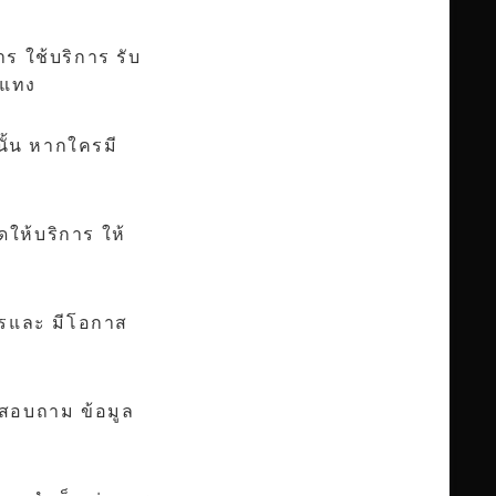
ร ใช้บริการ รับ
บแทง
ั้น หากใครมี
ดให้บริการ ให้
การและ มีโอกาส
 สอบถาม ข้อมูล