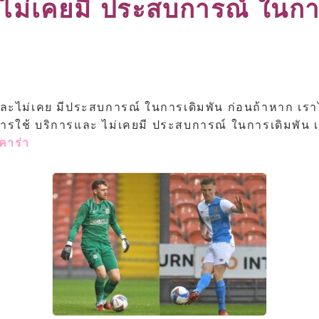
ัง ไม่เคยมี ประสบการณ์ ในกา
ละไม่เคย มีประสบการณ์ ในการเดิมพัน ก่อนถ้าหาก เราไ
รใช้ บริการและ ไม่เคยมี ประสบการณ์ ในการเดิมพัน เรา
คาร่า