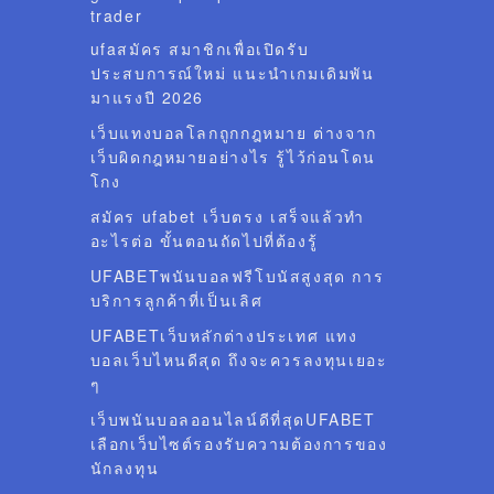
trader
ufaสมัคร สมาชิกเพื่อเปิดรับ
ประสบการณ์ใหม่ แนะนำเกมเดิมพัน
มาแรงปี 2026
เว็บแทงบอลโลกถูกกฎหมาย ต่างจาก
เว็บผิดกฎหมายอย่างไร รู้ไว้ก่อนโดน
โกง
สมัคร ufabet เว็บตรง เสร็จแล้วทำ
อะไรต่อ ขั้นตอนถัดไปที่ต้องรู้
UFABETพนันบอลฟรีโบนัสสูงสุด การ
บริการลูกค้าที่เป็นเลิศ
UFABETเว็บหลักต่างประเทศ แทง
บอลเว็บไหนดีสุด ถึงจะควรลงทุนเยอะ
ๆ
เว็บพนันบอลออนไลน์ดีที่สุดUFABET
เลือกเว็บไซต์รองรับความต้องการของ
นักลงทุน