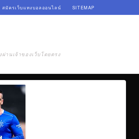
สมัครเว็บแทงบอลออนไลน์
SITEMAP
แทงผ่านเจ้าของเว็บโดยตรง