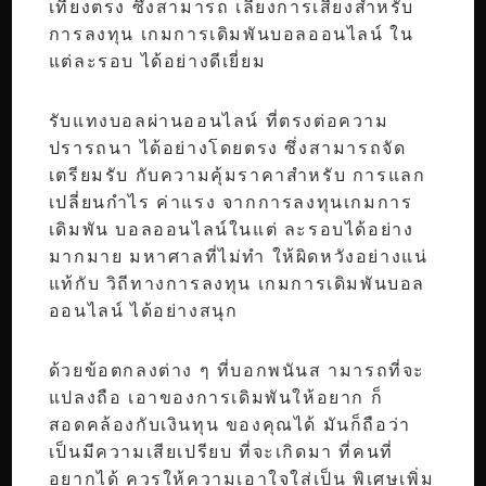
เที่ยงตรง ซึ่งสามารถ เลี่ยงการเสี่ยงสำหรับ
การลงทุน เกมการเดิมพันบอลออนไลน์ ใน
แต่ละรอบ ได้อย่างดีเยี่ยม
รับแทงบอลผ่านออนไลน์ ที่ตรงต่อความ
ปรารถนา ได้อย่างโดยตรง ซึ่งสามารถจัด
เตรียมรับ กับความคุ้มราคาสำหรับ การแลก
เปลี่ยนกำไร ค่าแรง จากการลงทุนเกมการ
เดิมพัน บอลออนไลน์ในแต่ ละรอบได้อย่าง
มากมาย มหาศาลที่ไม่ทำ ให้ผิดหวังอย่างแน่
แท้กับ วิถีทางการลงทุน เกมการเดิมพันบอล
ออนไลน์ ได้อย่างสนุก
ด้วยข้อตกลงต่าง ๆ ที่บอกพนันส ามารถที่จะ
แปลงถือ เอาของการเดิมพันให้อยาก ก็
สอดคล้องกับเงินทุน ของคุณได้ มันก็ถือว่า
เป็นมีความเสียเปรียบ ที่จะเกิดมา ที่คนที่
อยากได้ ควรให้ความเอาใจใส่เป็น พิเศษเพิ่ม