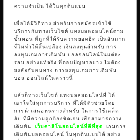
ความจำเป็น ได้ในทุกต้นแบบ
เพื่อได้มีวิถีทาง สำหรับการสมัครเข้าใช้
บริการกับทางเว็บไซต์ แทงบอลออนไลน์ตาม
ขั้นตอน ที่ถูกที่ได้รับความยอดฮิต เป็นอันมาก
ที่ไม่ทำให้สิ้นเปลือง เงินลงทุนสำหรับ การ
ลงทุนเกมการเดิมพัน บอลออนไลน์ในแต่ละ
รอบ อย่างแท้จริง ที่ตอบปัญหาอย่าง ไม่ต้อง
สงสัยกับหนทาง การลงทุนเกมการเดิมพัน
บอล ออนไลน์ในคราวนี้
แล้วก็ทางเว็บไซต์ แทงบอลออนไลน์ที่ ได้
เอาใจใส่ทุกการบริการ ที่ได้มีตัวช่วยโดย
การนำเสนอหนทางสำหรับ ในการใช้เคล็ด
ลับ ที่มีความถูกต้องชัดเจน เพื่อสามารถวาง
เดิมพัน
เว็บคาสิโนออนไลน์ที่ดีที่สุด
เกมการ
เดิมพันบอลออนไลน์ ในทุกต้นแบบได้ อย่าง