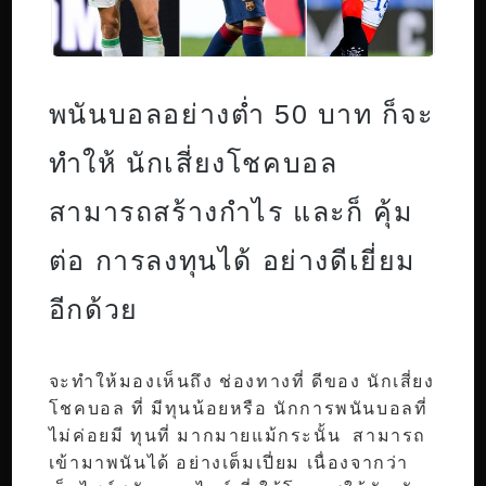
พนันบอลอย่างต่ำ 50 บาท ก็จะ
ทำให้ นักเสี่ยงโชคบอล
สามารถสร้างกำไร และก็ คุ้ม
ต่อ การลงทุนได้ อย่างดีเยี่ยม
อีกด้วย
จะทำให้มองเห็นถึง ช่องทางที่ ดีของ นักเสี่ยง
โชคบอล ที่ มีทุนน้อยหรือ นักการพนันบอลที่
ไม่ค่อยมี ทุนที่ มากมายแม้กระนั้น สามารถ
เข้ามาพนันได้ อย่างเต็มเปี่ยม เนื่องจากว่า