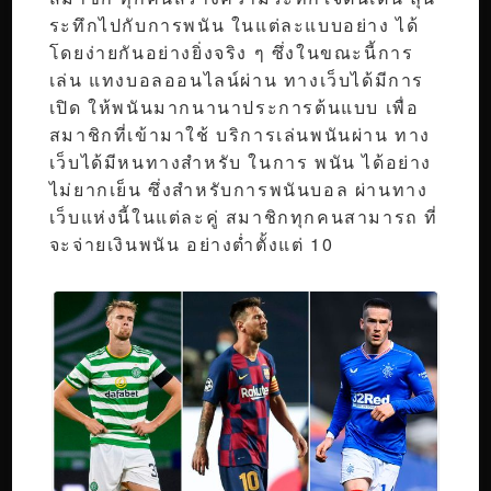
ระทึกไปกับการพนัน ในแต่ละแบบอย่าง ได้
โดยง่ายกันอย่างยิ่งจริง ๆ ซึ่งในขณะนี้การ
เล่น แทงบอลออนไลน์ผ่าน ทางเว็บได้มีการ
เปิด ให้พนันมากนานาประการต้นแบบ เพื่อ
สมาชิกที่เข้ามาใช้ บริการเล่นพนันผ่าน ทาง
เว็บได้มีหนทางสำหรับ ในการ พนัน ได้อย่าง
ไม่ยากเย็น ซึ่งสำหรับการพนันบอล ผ่านทาง
เว็บแห่งนี้ในแต่ละคู่ สมาชิกทุกคนสามารถ ที่
จะจ่ายเงินพนัน อย่างต่ำตั้งแต่ 10