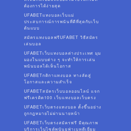
ต้องการได้ง่ายสุด
UFABETแทงบอลเว็บแม่
ประสบการณ์การพนันที่ดีที่สุดกับเว็บ
ต้นแบบ
สมัครแทงบอลฟรีUFABET วิธีสมัคร
เล่นบอล
UFABETเว็บแทงบอลต่างประเทศ มุม
มองในแบบต่าง ๆ จะทำให้การเล่น
พนันบอลได้เห็นโอกาส
UFABETกติกาแทงบอล ทางลัดสู่
โอกาสและความสำเร็จ
UFABETสมัครเว็บบอลออนไลน์ แจก
ฟรีเครดิต100 เว็บแทงบอลเว็บตรง
UFABETเว็บตรงแทงบอล ตั้งขึ้นอย่าง
ถูกกฎหมายไม่ผ่านนายหน้า
UFABETเว็บตรงสมัครฟรี มีคุณภาพ
บริการเว็บไซต์พนันยูฟ่าเบทดีเยี่ยม