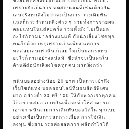
ซึ่งสอดคล้องต้องกันอย่างยอดเยี่ยม ทีเดียว
เพราะยังเป็นการ ทดสอบเล่นที่เช่นเดียวกัน
เล่นจริงทุกสิ่งไม่ว่าจะเป็นการ วางเดิมพัน
และก็การกำหนดสิ่งต่าง ๆ รวมทั้งการจ่ายผล
ตอบแทนในแต่ละครั้ง รวมทั้งยัง ไม่เป็นผล
อะไรก็ตามมาอย่างแน่แท้ กับนักเสี่ยงโชคทุก
คนอีกด้วย เหตุเพราะเป็นเพียง แค่การ
ทดสอบเล่นเท่านั้น ก็เลย ไม่เป็นผลกระทบ
อะไรก็ตามอย่างแน่แท้ ซึ่งน่าจะเป็นผลใน
ด้านดีต่อนักเสี่ยงโชคทุกคน มากยิ่งกว่า
พนันบอลอย่างน้อย 20 บาท เป็นการเข้าถึง
เว็บไซต์แทง บอลออนไลน์ที่มอบสิทธิพิเศษ
ฝาก อย่างต่ำ 20 ฟรี 100 ให้กับพวกเราทุกคน
ได้อย่างเสมอ ภาคกันเพื่อจะทำให้สามารถ
เอามา พนันเกมการเดิมพันบอลได้ใน ทุกแบบ
อย่างเพื่อเป็นการลดการเสี่ยง การใช้เงิน
ลงทุน ซึ่งสามารถต่อยอดการ ผลิตกำไรได้