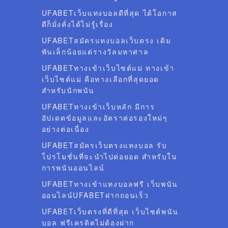
UFABETเว็บแทงบอลดีที่สุด ได้โอกาส
ดีก็มั่งคั่งได้ไม่รู้เรื่อง
UFABETสมัครแทงบอลเว็บตรง เดิม
พันเล็กน้อยแต่รางวัลมหาศาล
UFABETทางเข้าเว็บไซต์แม่ ทางเข้า
เว็บไซต์แม่ คือทางเลือกที่สุดยอด
สำหรับนักพนัน
UFABETทางเข้าเว็บหลัก มีการ
อัปเดตข้อมูลและอัตราต่อรองใหม่ๆ
อย่างต่อเนื่อง
UFABETสมัครเว็บตรงแทงบอล รับ
โปรโมชั่นที่จะนำไปต่อยอด สำหรับใน
การพนันออนไลน์
UFABETทางเข้าแทงบอลฟรี เว็บพนัน
ออนไลน์UFABETฝากถอนเร็ว
UFABETเว็บตรงที่ดีที่สุด เว็บไซต์พนัน
บอล ฟรีเครดิตไม่ต้องฝาก