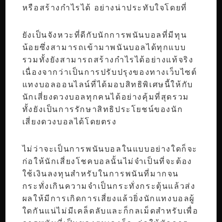
หรือสร้างกำไรได้ อย่างน่าประทับใจโดยที่
ยังเป็นจังหวะที่ดีกับนักการพนันบอลที่มีทุน
น้อยซึ่งสามารถเข้ามาพนันบอลได้ทุกแบบ
รวมทั้งยังสามารถสร้างกำไรได้อย่างแท้จริง
เนื่องจากว่าเป็นการปรับปรุงของทางเว็บไซต์
แทงบอลออนไลน์ที่ได้มอบสิทธิพิเศษนี้ให้กับ
นักเสี่ยงดวงบอลทุกคนได้อย่างคุ้มที่สุดรวม
ทั้งยังเป็นการรักษาสิทธิประโยชน์ของนัก
เสี่ยงดวงบอลได้โดยตรง
ไม่ว่าจะเป็นการพนันบอลในแบบอย่างใดก็จะ
ก่อให้นักเสี่ยงโชคบอลนั้นไม่จำเป็นที่จะต้อง
ใช้เงินลงทุนสำหรับในการพนันที่มากจน
กระทั่งเกินความจำเป็นกระทั่งกระตุ้นแล้วส่ง
ผลให้มีการเกิดการเสี่ยงแล้วยิ่งนักแทงบอลผู้
ใดกันแน่ไม่มีเคล็ดลับและก็กลเม็ดสำหรับเพื่อ