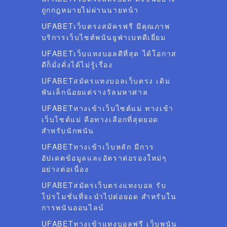
ถูกกฎหมายไม่ผ่านนายหน้า
UFABETเว็บตรงสมัครฟรี มีคุณภาพ
บริการเว็บไซต์พนันยูฟ่าเบทดีเยี่ยม
UFABETเว็บแทงบอลดีที่สุด ได้โอกาส
ดีก็มั่งคั่งได้ไม่รู้เรื่อง
UFABETสมัครแทงบอลเว็บตรง เดิม
พันเล็กน้อยแต่รางวัลมหาศาล
UFABETทางเข้าเว็บไซต์แม่ ทางเข้า
เว็บไซต์แม่ คือทางเลือกที่สุดยอด
สำหรับนักพนัน
UFABETทางเข้าเว็บหลัก มีการ
อัปเดตข้อมูลและอัตราต่อรองใหม่ๆ
อย่างต่อเนื่อง
UFABETสมัครเว็บตรงแทงบอล รับ
โปรโมชั่นที่จะนำไปต่อยอด สำหรับใน
การพนันออนไลน์
UFABETทางเข้าแทงบอลฟรี เว็บพนัน