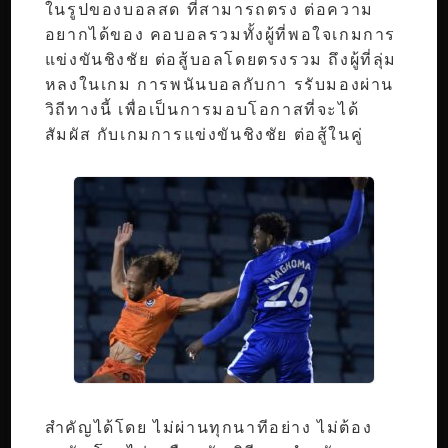
ในรูปของบอลสด ที่สามารถตรง ต่อความ
อยากได้ของ คอบอลรวมทั้งผู้ที่พอใจเกมการ
แข่งขันชิงชัย ต่อสู้บอลโดยตรงรวม ถึงผู้ที่ลุ่ม
หลงในเกม การพนันบอลกับกา รรับมองผ่าน
วิถีทางนี้ เพื่อเป็นการมอบโอกาสที่จะได้
สัมผัส กับเกมการแข่งขันชิงชัย ต่อสู้ในคู่
สำคัญได้โดย ไม่ผ่านทุกนาทีอย่าง ไม่ต้อง