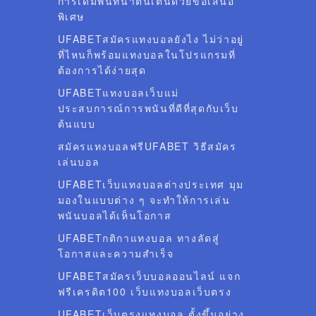
การเดิมพันที่น่าตื่นเต้นด้วยข้อเสนอ
พิเศษ
UFABETสมัครแทงบอลยังไง ไม่ว่าอยู่
ที่ไหนก็พร้อมแทงบอลในโปรแกรมที่
ต้องการได้ง่ายสุด
UFABETแทงบอลเว็บแม่
ประสบการณ์การพนันที่ดีที่สุดกับเว็บ
ต้นแบบ
สมัครแทงบอลฟรีUFABET วิธีสมัคร
เล่นบอล
UFABETเว็บแทงบอลต่างประเทศ มุม
มองในแบบต่าง ๆ จะทำให้การเล่น
พนันบอลได้เห็นโอกาส
UFABETกติกาแทงบอล ทางลัดสู่
โอกาสและความสำเร็จ
UFABETสมัครเว็บบอลออนไลน์ แจก
ฟรีเครดิต100 เว็บแทงบอลเว็บตรง
UFABETเว็บตรงแทงบอล ตั้งขึ้นอย่าง