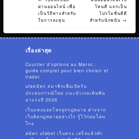
navigation
ผ่านออนไลน์ เพื่อ
ไหนดี แจกเป็น
เป็นวิถีทางสำหรับ
โปรโมชั่นดีดี
ในการลงทุน
สำหรับนักพนัน
→
เรื่องล่าสุด
Courtier d’options au Maroc :
guide complet pour bien choisir et
trader
ufaสมัคร สมาชิกเพื่อเปิดรับ
ประสบการณ์ใหม่ แนะนำเกมเดิมพัน
มาแรงปี 2026
เว็บแทงบอลโลกถูกกฎหมาย ต่างจาก
เว็บผิดกฎหมายอย่างไร รู้ไว้ก่อนโดน
โกง
สมัคร ufabet เว็บตรง เสร็จแล้วทำ