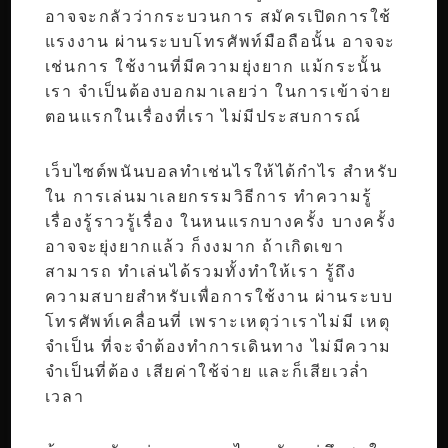
อาจจะกลัวว่ากระบวนการ สมัครเปิดการใช้
แรงงาน ผ่านระบบโทรศัพท์มือถือนั้น อาจจะ
เช่นการ ใช้งานที่มีความยุ่งยาก แม้กระนั้น
เรา จำเป็นต้องบอกมาเลยว่า ในการเข้าจ่าย
ตอนแรกในเรื่องที่เรา ไม่มีประสบการณ์
เว็บไซต์พนันบอลทำเช่นไรให้ได้กำไร สำหรับ
ใน การเล่นมาเลยกรรมวิธีการ ทำความรู้
เรื่องรู้ราวรู้เรื่อง ในหนแรกบางครั้ง บางครั้ง
อาจจะยุ่งยากแล้ว ก็งงมาก ถ้าเกิดเขา
สามารถ ทำเล่นได้รวมทั้งทำให้เรา รู้ถึง
ความสบายสำหรับเพื่อการใช้งาน ผ่านระบบ
โทรศัพท์เคลื่อนที่ เพราะเหตุว่าเราไม่มี เหตุ
จำเป็น ที่จะจำต้องทำการเดินทาง ไม่มีความ
จำเป็นที่ต้อง เสียค่าใช้จ่าย และก็เสียเวล่ำ
เวลา