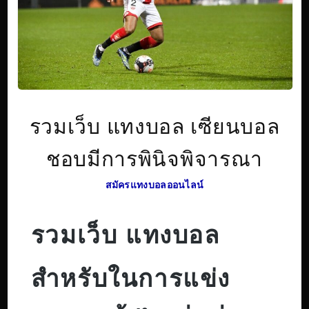
รวมเว็บ แทงบอล เซียนบอล
ชอบมีการพินิจพิจารณา
สมัครแทงบอลออนไลน์
รวมเว็บ แทงบอล
สำหรับในการแข่ง