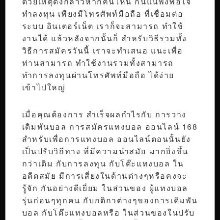
ด้วยเหตุดังกล่าวหากคนไหน กันแน่พึงพอใจ
ทำลงทุน เพียงมีโทรศัพท์มือถือ ที่เชื่อมต่อ
ระบบ อินเตอร์เน็ต เราก็จะสามารถ ทำใช้
งานได้ แล้วหลังจากนั้นก็ สำหรับวิธีรวมทั้ง
วิธีการสมัครวันนี้ เราจะทำเสนอ แนะเพื่อ
ท่านสามารถ ทำใช้งานรวมทั้งสามารถ
ทำการลงทุนผ่านโทรศัพท์มือถือ ได้ง่าย
เข้าไปใหญ่
เมื่อคุณต้องการ สำเร็จผลกำไรกับ การวาง
เดิมพันบอล การสมัครแทงบอล ออนไลน์ 168
สำหรับเพื่อการแทงบอล ออนไลน์ตอนนั้นยัง
เป็นปรับวิถีทาง ที่มีความนำสมัย มากยิ่งขึ้น
กว่าเดิม กับการลงทุน กับโต๊ะแทงบอล ใน
อดีตสมัย มีการเสี่ยงในด้านต่างๆหรือคงจะ
รู้จัก กันอย่างดีเยี่ยม ในส่วนของ ผู้แทงบอล
รุ่นก่อนๆทุกคน กับกติกาต่างๆของการเดิมพัน
บอล กับโต๊ะแทงบอลหรือ ในส่วนของในปรับ