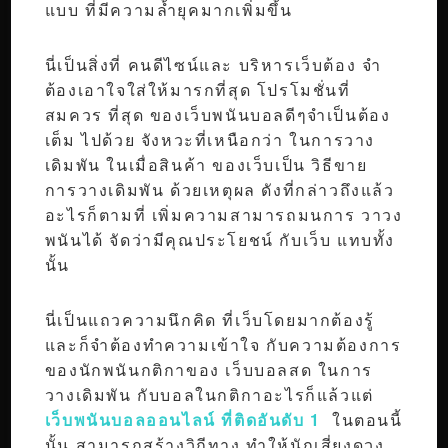
แบบ ที่มีความล้ำยุคมากเพิ่มขึ้น
นี่เป็นสิ่งที่ คนดีไซน์และ บริหารเว็บต้อง จำ
ต้องเอาใจใส่ให้มารกที่สุด โปรโมชั่นที่
สมควร ที่สุด ของเว็บพนันบอลดีๆจำเป็นต้อง
เต็ม ไปด้วย จังหวะที่เหนือกว่า ในการวาง
เดิมพัน ในเมื่อสินค้า ของเว็บเป็น วิธีขาย
การวางเดิมพัน ด้วยเหตุผล ดังที่กล่าวถึงแล้ว
อะไรก็ตามที่ เพิ่มความสามารถมนการ วาวง
พนันได้ จัดว่ามีคุณประโยชน์ กับเว็บ แทบทั้ง
นั้น
นี่เป็นแถวความนึกคิด ที่เว็บโดยมากต้องรู้
และก็จำต้องทำความเข้าใจ กับความต้องการ
ของนักพนันกติกาของ เว็บบอลสด ในการ
วางเดิมพัน กับบอลในกติกาอะไรก็แล้วแต่
เว็บพนันบอลออนไลน์ ที่ติดอันดับ 1
ในตอนนี้
นั้น สามารถสร้างวิถีทาง ทำให้นักเสี่ยงดวง