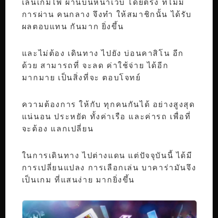
เล่นเกมไพ่ ผ่านบนหน้าเว็บ โดยตรง ที่ไม่มี
การผ่าน คนกลาง จึงทำ ให้สมาชิกนั้น ได้รับ
ผลตอบแทน กันมาก ยิ่งขึ้น
และไม่ต้อง เดินทาง ไปยัง บ่อนคาสิโน อีก
ด้วย สามารถที่ จะลด ค่าใช้จ่าย ได้อีก
มากมาย เป็นสิ่งที่จะ ตอบโจทย์
ความต้องการ ให้กับ ทุกคนกันได้ อย่างสูงสุด
แน่นอน ประหยัด ทั้งค่าเรือ และค่ารถ เพื่อที่
จะต้อง แลกเปลี่ยน
ในการเดินทาง ไปต่างแดน แต่ปัจจุบันนี้ ได้มี
การเปลี่ยนแปลง การเลือกเล่น บาคาร่ามันจึง
เป็นเกม ที่แสนง่าย มากยิ่งขึ้น