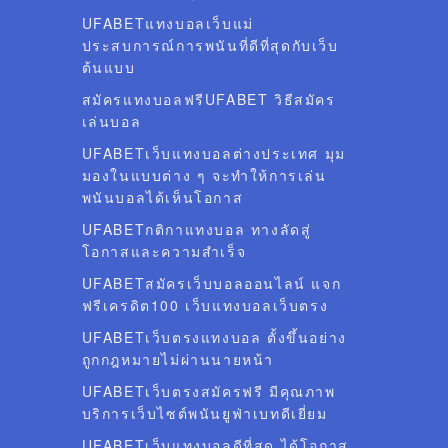
UFABETแทงบอลเว็บแม่
ประสบการณ์การพนันที่ดีที่สุดกับเว็บ
ต้นแบบ
สมัครแทงบอลฟรีUFABET วิธีสมัคร
เล่นบอล
UFABETเว็บแทงบอลต่างประเทศ มุม
มองในแบบต่าง ๆ จะทำให้การเล่น
พนันบอลได้เห็นโอกาส
UFABETกติกาแทงบอล ทางลัดสู่
โอกาสและความสำเร็จ
UFABETสมัครเว็บบอลออนไลน์ แจก
ฟรีเครดิต100 เว็บแทงบอลเว็บตรง
UFABETเว็บตรงแทงบอล ตั้งขึ้นอย่าง
ถูกกฎหมายไม่ผ่านนายหน้า
UFABETเว็บตรงสมัครฟรี มีคุณภาพ
บริการเว็บไซต์พนันยูฟ่าเบทดีเยี่ยม
UFABETเว็บแทงบอลดีที่สุด ได้โอกาส