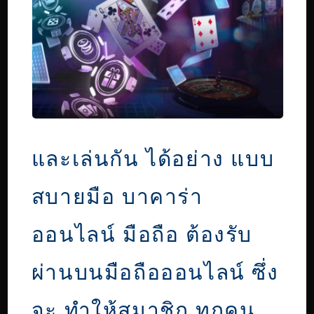
และเล่นกัน ได้อย่าง แบบ
สบายมือ บาคาร่า
ออนไลน์ มือถือ ต้องรับ
ผ่านบนมือถือออนไลน์ ซึ่ง
จะ ทำให้สมาชิก ทุกคน