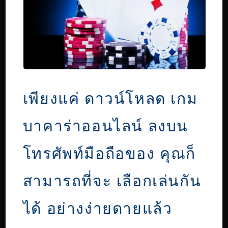
เพียงแค่ ดาวน์โหลด เกม
บาคาร่าออนไลน์ ลงบน
โทรศัพท์มือถือของ คุณก็
สามารถที่จะ เลือกเล่นกัน
ได้ อย่างง่ายดายแล้ว