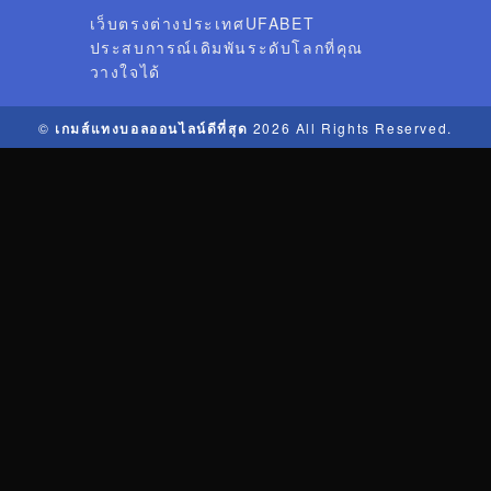
เว็บตรงต่างประเทศUFABET
ประสบการณ์เดิมพันระดับโลกที่คุณ
วางใจได้
©
เกมส์แทงบอลออนไลน์ดีที่สุด
2026 All Rights Reserved.