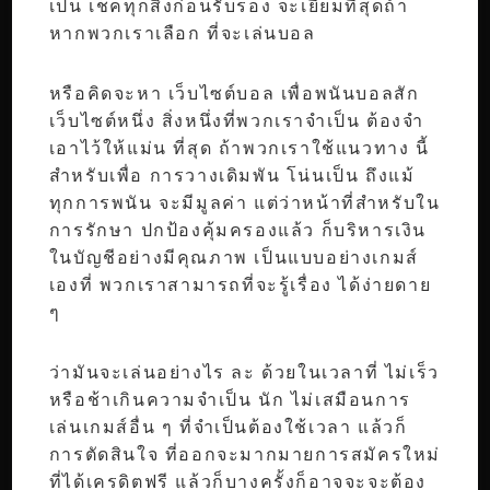
เป็น เช็คทุกสิ่งก่อนรับรอง จะเยี่ยมที่สุดถ้า
หากพวกเราเลือก ที่จะเล่นบอล
หรือคิดจะหา เว็บไซต์บอล เพื่อพนันบอลสัก
เว็บไซต์หนึ่ง สิ่งหนึ่งที่พวกเราจำเป็น ต้องจำ
เอาไว้ให้แม่น ที่สุด ถ้าพวกเราใช้แนวทาง นี้
สำหรับเพื่อ การวางเดิมพัน โน่นเป็น ถึงแม้
ทุกการพนัน จะมีมูลค่า แต่ว่าหน้าที่สำหรับใน
การรักษา ปกป้องคุ้มครองแล้ว ก็บริหารเงิน
ในบัญชีอย่างมีคุณภาพ เป็นแบบอย่างเกมส์
เองที่ พวกเราสามารถที่จะรู้เรื่อง ได้ง่ายดาย
ๆ
ว่ามันจะเล่นอย่างไร ละ ด้วยในเวลาที่ ไม่เร็ว
หรือช้าเกินความจำเป็น นัก ไม่เสมือนการ
เล่นเกมส์อื่น ๆ ที่จำเป็นต้องใช้เวลา แล้วก็
การตัดสินใจ ที่ออกจะมากมายการสมัครใหม่
ที่ได้เครดิตฟรี แล้วก็บางครั้งก็อาจจะจะต้อง