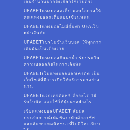
เล่นจำนวนมากจึงเลือกใช้เว็บตรง
UFABETแทงบอลสเต็ป มอบโอกาสให้
คุณแทงบอลสเต็ปแบบเซียนพนัน
UFABETแทงบอลไม่มีขั้นต่ำ UFAเว็บ
พนันอันดับ1
UFABETโปรโมชั่นเว็บบอล ให้ทุกการ
เดิมพันเป็นเรื่องง่าย
UFABETแทงบอลกินค่าน้ำ รับประกัน
ความปลอดภัยในการเดิมพัน
UFABETเว็บแทงบอลแจกเครดิต เป็น
เว็บไซต์ที่มีการเปิดให้บริการมาอย่าง
นาน
UFABETแจกเครดิตฟรี คืออะไร วิธี
รับโบนัส และใช้ให้คุ้มค่าอย่างไร
เซียนแทงบอลUFABET สัมผัส
ประสบการณ์เดิมพันระดับมืออาชีพ
และค้นพบเทคนิคชนะที่ไม่มีใครเทียบ