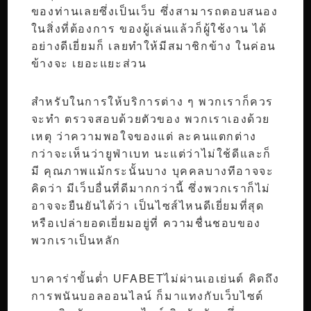
ของท่านเลยซึ่งเป็นเว็บ ซึ่งสามารถตอบสนอง
ในสิ่งที่ต้องการ ของผู้เล่นแล้วก็ผู้ใช้งาน ได้
อย่างดีเยี่ยมก็ เลยทำให้มีสมาชิกข้าง ในค่อน
ข้างจะ เยอะแยะส่วน
สำหรับในการให้บริการต่าง ๆ พวกเราก็ควร
จะทำ ตรวจสอบด้วยตัวของ พวกเราเองด้วย
เหตุ ว่าความพอใจของแต่ ละคนแตกต่าง
กว่าจะเห็นว่ายูฟ่าเบท นะแต่ว่าไม่ใช้ดีและก็
มี คุณภาพแม้กระนั้นบาง บุคคลบางทีอาจจะ
คิดว่า มีเว็บอื่นที่ดีมากกว่านี้ ซึ่งพวกเราก็ไม่
อาจจะยืนยันได้ว่า เป็นไซส์ไหนดีเยี่ยมที่สุด
หรือเปล่ายอดเยี่ยมอยู่ที่ ความชื่นชอบของ
พวกเราเป็นหลัก
บาคาร่าขั้นต่ำ UFABETไม่ผ่านเอเย่นต์ คิดถึง
การพนันบอลออนไลน์ ก็มาแทงกับเว็บไซต์