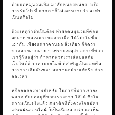
ทำยอดหมุนวนเพิ่ม มาสักหน่อยหน่อย หรือ
การรับโปรที่ พวกเราก็ไม่เคยทราบว่า จะทำ
เป็นหรือไม่
ด้วยเหตุว่าจำเป็นต้อง ทำยอดหมุนวนที่ค่อน
จะมาก พอเหมาะพอควรเพื่อ ได้โปรโมชั่น
เอากัน เพียงแค่ราคาบอล สิ่งเดียว ก็จัดว่า
ขาดลอยมากมาย ๆ เพราะเหตุว่า อย่างที่พวก
เรารู้กันอยู่ว่า ถ้าหากพวกเราเล่นบอลกับ
เว็บไซต์ที่ ราคาบอลไม่ดี ที่สำคัญเป็นยอดคืน
การวางเดิมพันของ มหาชนอย่างแท้จริง ช่วย
ลดเวลา
หรือลดช่องทางสำหรับ ในการที่พวกเราจะ
พลาด กับบอลคู่ที่พวกเราอยาก ได้ได้ ซึ่งใน
ความเป็นจริงแล้ว สมาชิกที่ตั้งดวงใจสมัคร
เล่นพนันออนไลน์ ก็เป็นเนื่องจากว่า แลเห็น