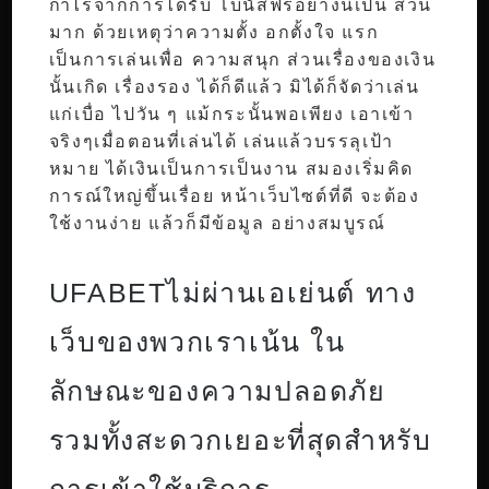
กำไรจากการได้รับ โบนัสฟรีอย่างนี้เป็น ส่วน
มาก ด้วยเหตุว่าความตั้ง อกตั้งใจ แรก
เป็นการเล่นเพื่อ ความสนุก ส่วนเรื่องของเงิน
นั้นเกิด เรื่องรอง ได้ก็ดีแล้ว มิได้ก็จัดว่าเล่น
แก่เบื่อ ไปวัน ๆ แม้กระนั้นพอเพียง เอาเข้า
จริงๆเมื่อตอนที่เล่นได้ เล่นแล้วบรรลุเป้า
หมาย ได้เงินเป็นการเป็นงาน สมองเริ่มคิด
การณ์ใหญ่ขึ้นเรื่อย หน้าเว็บไซต์ที่ดี จะต้อง
ใช้งานง่าย แล้วก็มีข้อมูล อย่างสมบูรณ์
UFABETไม่ผ่านเอเย่นต์ ทาง
เว็บของพวกเราเน้น ใน
ลักษณะของความปลอดภัย
รวมทั้งสะดวกเยอะที่สุดสำหรับ
การเข้าใช้บริการ