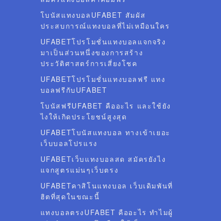
โบนัสแทงบอลUFABET สัมผัส
ประสบการณ์แทงบอลที่ไม่เหมือนใคร
UFABETโปรโมชั่นแทงบอลแจกจริง
มาเป็นส่วนหนึ่งของการสร้าง
ประวัติศาสตร์การเสี่ยงโชค
UFABETโปรโมชั่นแทงบอลฟรี แทง
บอลฟรีกับUFABET
โบนัสฟรีUFABET คืออะไร และใช้ยัง
ไงให้เกิดประโยชน์สูงสุด
UFABETโบนัสแทงบอล ทางเข้าเยอะ
เว็บบอลโปรแรง
UFABETเว็บแทงบอลสด สมัครยังไง
แจกสูตรแม่นๆเว็บตรง
UFABETคาสิโนแทงบอล เว็บเดิมพันที่
ฮิตที่สุดในขณะนี้
แทงบอลตรงUFABET คืออะไร ทำไมผู้