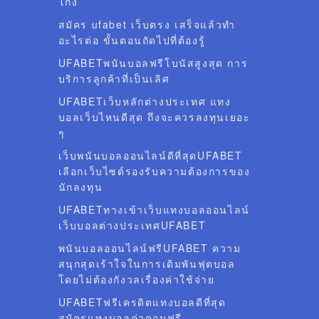
โกง
สมัคร ufabet เว็บตรง เสร็จแล้วทำ
อะไรต่อ ขั้นตอนถัดไปที่ต้องรู้
UFABETพนันบอลฟรีโบนัสสูงสุด การ
บริการลูกค้าที่เป็นเลิศ
UFABETเว็บหลักต่างประเทศ แทง
บอลเว็บไหนดีสุด ถึงจะควรลงทุนเยอะ
ๆ
เว็บพนันบอลออนไลน์ดีที่สุดUFABET
เลือกเว็บไซต์รองรับความต้องการของ
นักลงทุน
UFABETทางเข้าเว็บแทงบอลออนไลน์
เว็บบอลต่างประเทศUFABET
พนันบอลออนไลน์ฟรีUFABET ความ
สนุกสุดเร้าใจในการเดิมพันฟุตบอล
โดยไม่ต้องกังวลเรื่องค่าใช้จ่าย
UFABETฟรีเครดิตแทงบอลดีที่สุด
สมัครแทงบอลค่าคอมฟรี