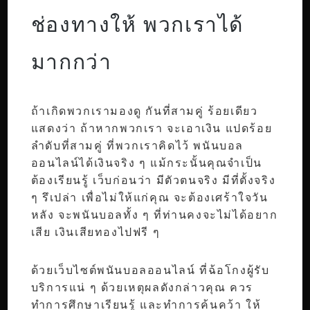
ช่องทางให้ พวกเราได้
มากกว่า
ถ้าเกิดพวกเรามองดู กันที่สามคู่ ร้อยเดียว
แสดงว่า ถ้าหากพวกเรา จะเอาเงิน แปดร้อย
ลำดับที่สามคู่ ที่พวกเราคิดไว้ พนันบอล
ออนไลน์ได้เงินจริง ๆ แม้กระนั้นคุณจำเป็น
ต้องเรียนรู้ เว็บก่อนว่า มีตัวตนจริง มีที่ตั้งจริง
ๆ รึเปล่า เพื่อไม่ให้แก่คุณ จะต้องเศร้าใจวัน
หลัง จะพนันบอลทั้ง ๆ ที่ท่านคงจะไม่ได้อยาก
เสีย เงินเสียทองไปฟรี ๆ
ด้วยเว็บไซต์พนันบอลออนไลน์ ที่ฉ้อโกงผู้รับ
บริการแน่ ๆ ด้วยเหตุผลดังกล่าวคุณ ควร
ทำการศึกษาเรียนรู้ และทำการค้นคว้า ให้