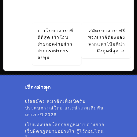
Post
←
เว็บบาคาร่าที่
สมัครบาคาร่าฟรี
navigation
ดีที่สุด เร็วโอน
พวกเราก็ต้องมอง
ง่ายถอดง่ายฝาก
จากแนวโน้มที่น่า
ง่ายกระทำการ
ดึงดูดที่สุด
→
ลงทุน
เรื่องล่าสุด
ufaสมัคร สมาชิกเพื่อเปิดรับ
ประสบการณ์ใหม่ แนะนำเกมเดิมพัน
มาแรงปี 2026
เว็บแทงบอลโลกถูกกฎหมาย ต่างจาก
เว็บผิดกฎหมายอย่างไร รู้ไว้ก่อนโดน