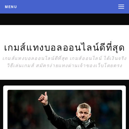
MENU
เกมส์แทงบอลออนไลน์ดีที่สุด
เกมส์แทงบอลออนไลน์ดีที่สุด เกมส์ออนไลน์ ได้เงินจริง
วิธีเล่นเกมส์ สมัครง่ายแทงผ่านเจ้าของเว็บโดยตรง