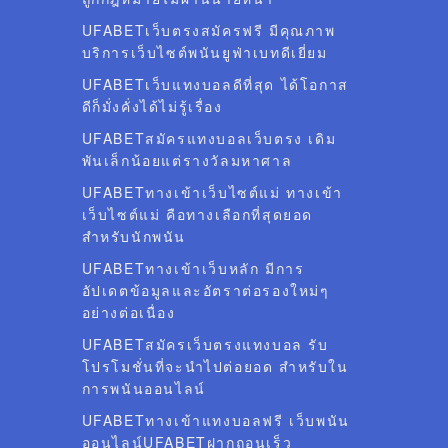
UFABETเว็บตรงสมัครฟรี มีคุณภาพ
บริการเว็บไซต์พนันยูฟ่าเบทดีเยี่ยม
UFABETเว็บแทงบอลดีที่สุด ได้โอกาส
ดีก็มั่งคั่งได้ไม่รู้เรื่อง
UFABETสมัครแทงบอลเว็บตรง เดิม
พันเล็กน้อยแต่รางวัลมหาศาล
UFABETทางเข้าเว็บไซต์แม่ ทางเข้า
เว็บไซต์แม่ คือทางเลือกที่สุดยอด
สำหรับนักพนัน
UFABETทางเข้าเว็บหลัก มีการ
อัปเดตข้อมูลและอัตราต่อรองใหม่ๆ
อย่างต่อเนื่อง
UFABETสมัครเว็บตรงแทงบอล รับ
โปรโมชั่นที่จะนำไปต่อยอด สำหรับใน
การพนันออนไลน์
UFABETทางเข้าแทงบอลฟรี เว็บพนัน
ออนไลน์UFABETฝากถอนเร็ว