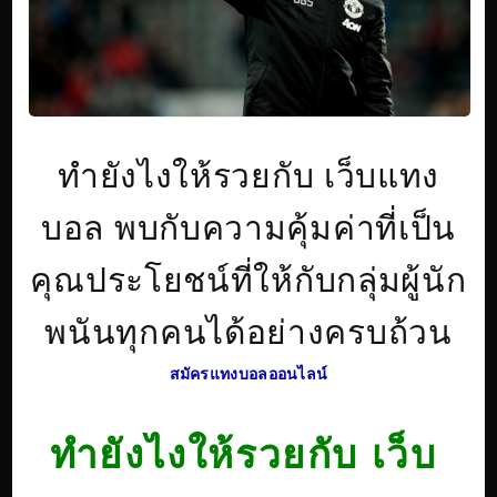
ทำยังไงให้รวยกับ เว็บแทง
บอล พบกับความคุ้มค่าที่เป็น
คุณประโยชน์ที่ให้กับกลุ่มผู้นัก
พนันทุกคนได้อย่างครบถ้วน
สมัครแทงบอลออนไลน์
ทำยังไงให้รวยกับ เว็บ