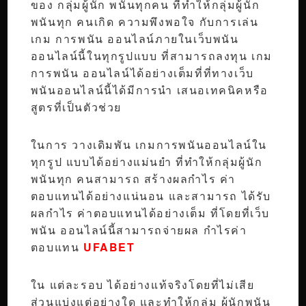
ของ
กลุ่มผู้นัก พนันทุกคน ที่ทำให้กลุ่มผู้นัก
พนันทุก คนเกิด ความพึงพอใจ กับการเล่น
เกม การพนัน ออนไลน์ภายในเว็บพนัน
ออนไลน์นี้ในทุกรูปแบบ ที่สามารถลงทุน เกม
การพนัน ออนไลน์ได้อย่างเต็มที่ที่ทางเว็บ
พนันออนไลน์นี้ได้มีการนำ เสนอเทคนิคหรือ
สูตรที่เป็นตัวช่วย
ในการ วางเดิมพัน เกมการพนันออนไลน์ใน
ทุกรูป แบบได้อย่างแม่นยำ ที่ทำให้กลุ่มผู้นัก
พนันทุก คนสามารถ สร้างผลกำไร ค่า
ตอบแทนได้อย่างแน่นอน และสามารถ ได้รับ
ผลกำไร ค่าตอบแทนได้อย่างเต็ม ที่โดยที่เว็บ
พนัน ออนไลน์นี้สามารถจ่ายผล กำไรค่า
ตอบแทน
UFABET
ใน
แต่ละรอบ ได้อย่างแท้จริงโดยที่ไม่เสีย
ส่วนแบ่งแต่อย่างใด และทำให้กลุ่ม ผู้นักพนัน