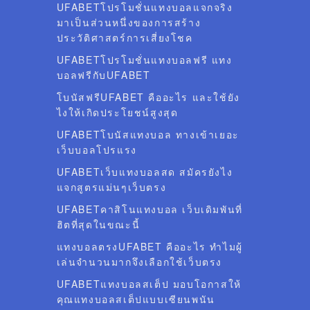
UFABETโปรโมชั่นแทงบอลแจกจริง
มาเป็นส่วนหนึ่งของการสร้าง
ประวัติศาสตร์การเสี่ยงโชค
UFABETโปรโมชั่นแทงบอลฟรี แทง
บอลฟรีกับUFABET
โบนัสฟรีUFABET คืออะไร และใช้ยัง
ไงให้เกิดประโยชน์สูงสุด
UFABETโบนัสแทงบอล ทางเข้าเยอะ
เว็บบอลโปรแรง
UFABETเว็บแทงบอลสด สมัครยังไง
แจกสูตรแม่นๆเว็บตรง
UFABETคาสิโนแทงบอล เว็บเดิมพันที่
ฮิตที่สุดในขณะนี้
แทงบอลตรงUFABET คืออะไร ทำไมผู้
เล่นจำนวนมากจึงเลือกใช้เว็บตรง
UFABETแทงบอลสเต็ป มอบโอกาสให้
คุณแทงบอลสเต็ปแบบเซียนพนัน