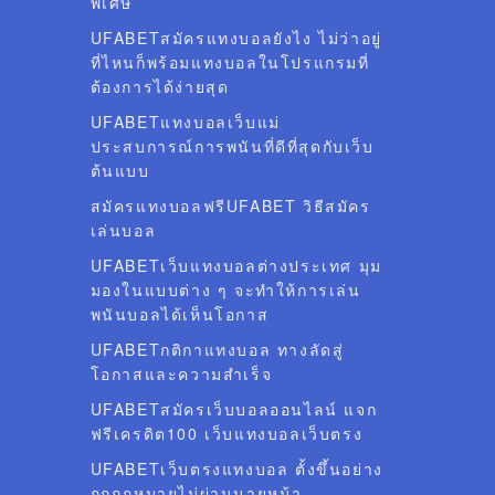
พิเศษ
UFABETสมัครแทงบอลยังไง ไม่ว่าอยู่
ที่ไหนก็พร้อมแทงบอลในโปรแกรมที่
ต้องการได้ง่ายสุด
UFABETแทงบอลเว็บแม่
ประสบการณ์การพนันที่ดีที่สุดกับเว็บ
ต้นแบบ
สมัครแทงบอลฟรีUFABET วิธีสมัคร
เล่นบอล
UFABETเว็บแทงบอลต่างประเทศ มุม
มองในแบบต่าง ๆ จะทำให้การเล่น
พนันบอลได้เห็นโอกาส
UFABETกติกาแทงบอล ทางลัดสู่
โอกาสและความสำเร็จ
UFABETสมัครเว็บบอลออนไลน์ แจก
ฟรีเครดิต100 เว็บแทงบอลเว็บตรง
UFABETเว็บตรงแทงบอล ตั้งขึ้นอย่าง
ถูกกฎหมายไม่ผ่านนายหน้า