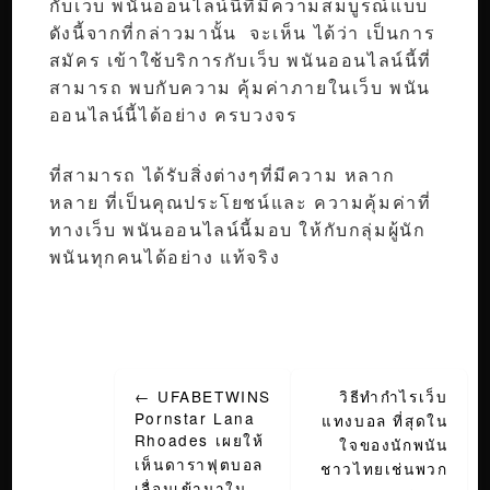
กับเว็บ พนันออนไลน์นี้ที่มีความสมบูรณ์แบบ
ดังนี้จากที่กล่าวมานั้น จะเห็น ได้ว่า เป็นการ
สมัคร เข้าใช้บริการกับเว็บ พนันออนไลน์นี้ที่
สามารถ พบกับความ คุ้มค่าภายในเว็บ พนัน
ออนไลน์นี้ได้อย่าง ครบวงจร
ที่สามารถ ได้รับสิ่งต่างๆที่มีความ
หลาก
หลาย ที่เป็นคุณประโยชน์และ ความคุ้มค่าที่
ทางเว็บ พนันออนไลน์นี้มอบ ให้กับกลุ่มผู้นัก
พนันทุกคนได้อย่าง แท้จริง
Post
←
UFABETWINS
วิธีทำกำไรเว็บ
navigation
Pornstar Lana
แทงบอล ที่สุดใน
Rhoades เผยให้
ใจของนักพนัน
เห็นดาราฟุตบอล
ชาวไทยเช่นพวก
เลื่อนเข้ามาใน