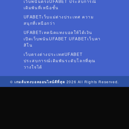
เว็บพนันตรงUFABET ประสบการณ์
เดิมพันที่เหนือชั้น
UFABETเว็บแม่ต่างประเทศ ความ
สนุกที่เหนือกว่า
UFABETเทคนิคแทงบอลให้ได้เงิน
เปิดเว็บพนันUFABET UFABETเว็บคา
สิโน
เว็บตรงต่างประเทศUFABET
ประสบการณ์เดิมพันระดับโลกที่คุณ
วางใจได้
©
เกมส์แทงบอลออนไลน์ดีที่สุด
2026 All Rights Reserved.