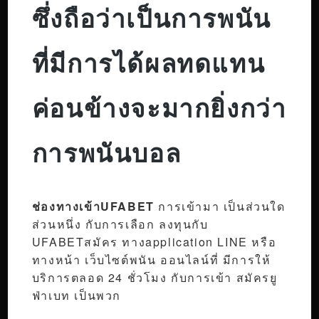
ซึ่งถือว่าเป็นการพนัน
ที่มีการได้ผลทดแทน
ค่อนข้างจะมากยิ่งกว่า
การพนันบอล
ช่องทางเข้าUFABET
การเข้ามา เป็นส่วนใด
ส่วนหนึ่ง กับการเลือก ลงทุนกับ
UFABETสมัคร ทางapplication LINE หรือ
ทางหน้า เว็บไซต์พนัน ออนไลน์ที่ มีการให้
บริการตลอด 24 ชั่วโมง กับการเข้า สมัครยู
ฟ่าเบท เป็นพวก