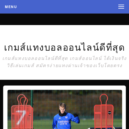
MENU
เกมส์แทงบอลออนไลน์ดีที่สุด
เกมส์แทงบอลออนไลน์ดีที่สุด เกมส์ออนไลน์ ได้เงินจริง
วิธีเล่นเกมส์ สมัครง่ายแทงผ่านเจ้าของเว็บโดยตรง