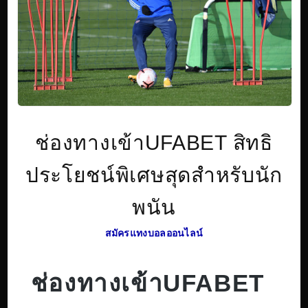
ช่องทางเข้าUFABET สิทธิ
ประโยชน์พิเศษสุดสำหรับนัก
พนัน
สมัครแทงบอลออนไลน์
ช่องทางเข้าUFABET