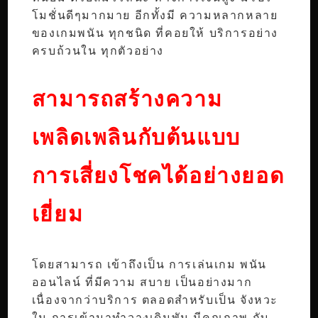
โมชั่นดีๆมากมาย อีกทั้งมี ความหลากหลาย
ของเกมพนัน ทุกชนิด ที่คอยให้ บริการอย่าง
ครบถ้วนใน ทุกตัวอย่าง
สามารถสร้างความ
เพลิดเพลินกับต้นแบบ
การเสี่ยงโชคได้อย่างยอด
เยี่ยม
โดยสามารถ เข้าถึงเป็น การเล่นเกม พนัน
ออนไลน์ ที่มีความ สบาย เป็นอย่างมาก
เนื่องจากว่าบริการ ตลอดสำหรับเป็น จังหวะ
ใน การเข้ามาทำวางเดิมพัน มีคุณภาพ กับ