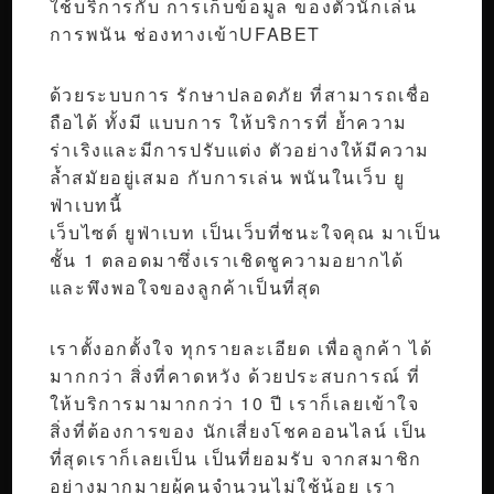
ใช้บริการกับ การเก็บข้อมูล ของตัวนักเล่น
การพนัน ช่องทางเข้าUFABET
ด้วยระบบการ รักษาปลอดภัย ที่สามารถเชื่อ
ถือได้ ทั้งมี แบบการ ให้บริการที่ ย้ำความ
ร่าเริงและมีการปรับแต่ง ตัวอย่างให้มีความ
ล้ำสมัยอยู่เสมอ กับการเล่น พนันในเว็บ ยู
ฟ่าเบทนี้
เว็บไซต์ ยูฟ่าเบท เป็นเว็บที่ชนะใจคุณ มาเป็น
ชั้น 1 ตลอดมาซึ่งเราเชิดชูความอยากได้
และพึงพอใจของลูกค้าเป็นที่สุด
เราตั้งอกตั้งใจ ทุกรายละเอียด เพื่อลูกค้า ได้
มากกว่า สิ่งที่คาดหวัง ด้วยประสบการณ์ ที่
ให้บริการมามากกว่า 10 ปี เราก็เลยเข้าใจ
สิ่งที่ต้องการของ นักเสี่ยงโชคออนไลน์ เป็น
ที่สุดเราก็เลยเป็น เป็นที่ยอมรับ จากสมาชิก
อย่างมากมายผู้คนจำนวนไม่ใช้น้อย เรา