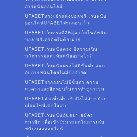
การพนันออนไลน์
UFABETทางเข้าแทงบอลฟรี เว็บพนัน
ออนไลน์UFABETฝากถอนเร็ว
UFABETเว็บตรงที่ดีที่สุด เว็บไซต์พนัน
บอล ฟรีเครดิตไม่ต้องฝาก
UFABETเว็บพนันตรง มีความเป็น
นวัตกรรมและทันสมัยอย่างไร?
UFABETเว็บพนันตรงไม่มีขั้นต่ำ สนุก
กับการพนันโดยไม่มีข้อจำกัด
UFABETฝากถอนไม่มีขั้นต่ำ ความ
สะดวกและยืดหยุ่นในการทำธุรกรรม
UFABETฝากขั้นต่ำ เข้าถึงได้ง่าย ด้วย
เงื่อนไขที่เข้าใจง่าย
UFABETเว็บพนันอันดับ1 สมัคร
สมาชิก เพื่อเข้าร่วมาสนุกในการเล่น
พนันบอลออนไลน์