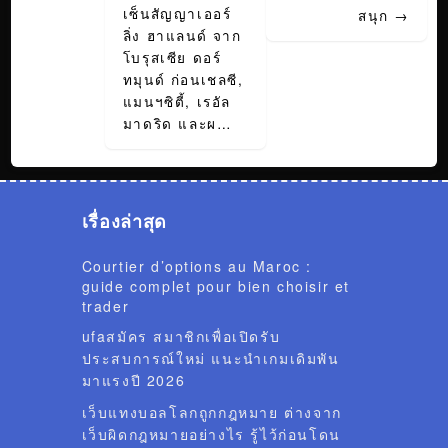
เซ็นสัญญาเออร์
สนุก
→
ลิ่ง ฮาแลนด์ จาก
โบรุสเซีย ดอร์
ทมุนด์ ก่อนเชลซี,
แมนฯซิตี้, เรอัล
มาดริด และผ…
เรื่องล่าสุด
Courtier d’options au Maroc :
guide complet pour bien choisir et
trader
ufaสมัคร สมาชิกเพื่อเปิดรับ
ประสบการณ์ใหม่ แนะนำเกมเดิมพัน
มาแรงปี 2026
เว็บแทงบอลโลกถูกกฎหมาย ต่างจาก
เว็บผิดกฎหมายอย่างไร รู้ไว้ก่อนโดน