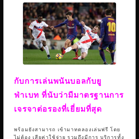
กับการเล่นพนันบอลกับยู
ฟ่าเบท ที่นับว่ามีมาตรฐานการ
เจรจาต่อรองที่เยี่ยมที่สุด
พร้อมยังสามารถ เข้ามาทดลองเล่นฟรี โดย
ไม่ต้อง เสียค่าใช้จ่าย รวมถึงมีการ บริการทั้ง