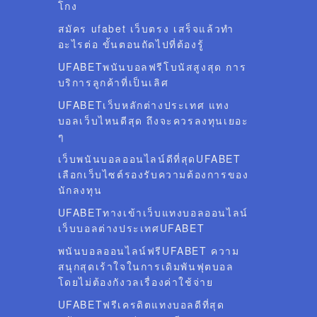
โกง
สมัคร ufabet เว็บตรง เสร็จแล้วทำ
อะไรต่อ ขั้นตอนถัดไปที่ต้องรู้
UFABETพนันบอลฟรีโบนัสสูงสุด การ
บริการลูกค้าที่เป็นเลิศ
UFABETเว็บหลักต่างประเทศ แทง
บอลเว็บไหนดีสุด ถึงจะควรลงทุนเยอะ
ๆ
เว็บพนันบอลออนไลน์ดีที่สุดUFABET
เลือกเว็บไซต์รองรับความต้องการของ
นักลงทุน
UFABETทางเข้าเว็บแทงบอลออนไลน์
เว็บบอลต่างประเทศUFABET
พนันบอลออนไลน์ฟรีUFABET ความ
สนุกสุดเร้าใจในการเดิมพันฟุตบอล
โดยไม่ต้องกังวลเรื่องค่าใช้จ่าย
UFABETฟรีเครดิตแทงบอลดีที่สุด