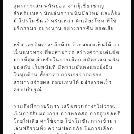
สูตรการเล่น พนันบอล จากผู้เชี่ยวชาญ
สำหรับเหล่า นักเล่นการพนันมือใหม่ และก็ยัง
มี โปรโมชั่น สำหรับเหล่า นักเสี่ยงโชค ที่ใช้
บริการมา อย่างนาน อย่างการคืน ยอดเสีย
หรือ เครดิตต่างๆอีกด้วย ด้วยจะแลเห็นได้ ว่า
เป็นแนวทาง ที่จะสามารถ สร้างความเด่นชัด
มากที่สุด สำหรับในการเลือก สมัครเล่น พนัน
บอลกับ เว็บพนันที่ มีความมั่นคงและยั่งยืน
ในทุกด้าน ทั้งราคา การเจรจาต่อรอง
สามารถจ่ายผล ตอบแทนได้ อย่างรวดเร็ว
ครบบริบรูณ์
รวมถึงมีการบริการ เสริมพวกต่างๆไม่ว่าจะ
เป็นการรับมองการ ถ่ายทอดสด การดูบอลฟรี
โดยไม่เสีย ค่าใช้จ่าย โปรโมชั่น การเข้ามา
เล่นฟรีรวมทั้ง ความปลอดภัย ในการเลือก