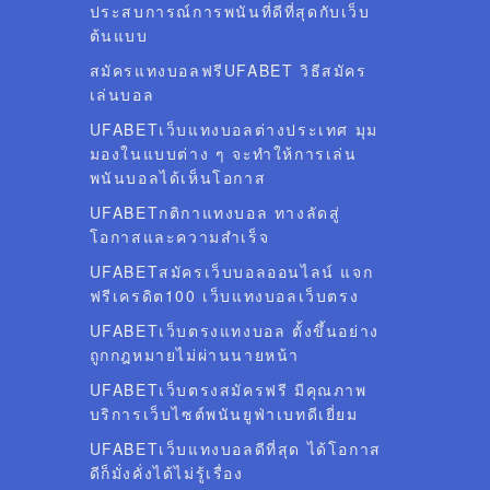
ประสบการณ์การพนันที่ดีที่สุดกับเว็บ
ต้นแบบ
สมัครแทงบอลฟรีUFABET วิธีสมัคร
เล่นบอล
UFABETเว็บแทงบอลต่างประเทศ มุม
มองในแบบต่าง ๆ จะทำให้การเล่น
พนันบอลได้เห็นโอกาส
UFABETกติกาแทงบอล ทางลัดสู่
โอกาสและความสำเร็จ
UFABETสมัครเว็บบอลออนไลน์ แจก
ฟรีเครดิต100 เว็บแทงบอลเว็บตรง
UFABETเว็บตรงแทงบอล ตั้งขึ้นอย่าง
ถูกกฎหมายไม่ผ่านนายหน้า
UFABETเว็บตรงสมัครฟรี มีคุณภาพ
บริการเว็บไซต์พนันยูฟ่าเบทดีเยี่ยม
UFABETเว็บแทงบอลดีที่สุด ได้โอกาส
ดีก็มั่งคั่งได้ไม่รู้เรื่อง