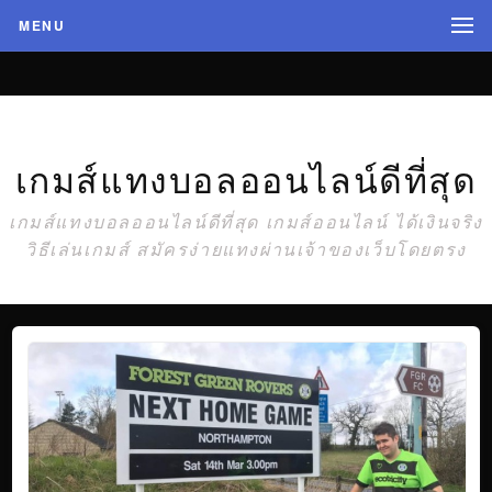
MENU
เกมส์แทงบอลออนไลน์ดีที่สุด
เกมส์แทงบอลออนไลน์ดีที่สุด เกมส์ออนไลน์ ได้เงินจริง
วิธีเล่นเกมส์ สมัครง่ายแทงผ่านเจ้าของเว็บโดยตรง