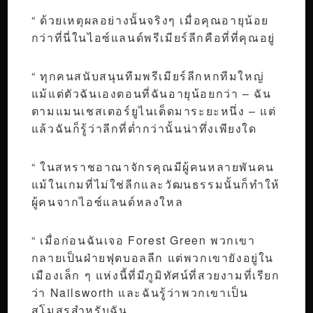
“ ด้วยเหตุผลอย่างนั้นจริงๆ เมื่อคุณอายุน้อย
กว่าที่นี่ในไอซ์แลนด์พรีเมียร์ลีกคือที่ที่คุณอยู่
“ ทุกคนสนับสนุนทีมพรีเมียร์ลีกหกทีมใหญ่
แม้แต่ตัวฉันเองตอนที่ฉันอายุน้อยกว่า – ฉัน
ตามแมนเชสเตอร์ยูไนเต็ดมาระยะหนึ่ง – แต่
แล้วฉันก็รู้ว่าลีกที่ต่ำกว่านั้นน่าทึ่งเพียงใด
“ ในสหราชอาณาจักรคุณมีผู้คนหลายพันคน
แม้ในเกมที่ไม่ใช่ลีกและวัฒนธรรมนั้นก็ทำให้
ผู้คนจากไอซ์แลนด์หลงใหล
“ เมื่อก่อนฉันเจอ Forest Green พวกเขา
กลายเป็นฝ่ายฟุตบอลลีก แต่พวกเขายังอยู่ใน
เมืองเล็ก ๆ แห่งนี้ที่มีภูมิทัศน์ที่สวยงามที่เรียก
ว่า Nailsworth และฉันรู้ว่าพวกเขาเป็น
สโมสรสำหรับฉัน