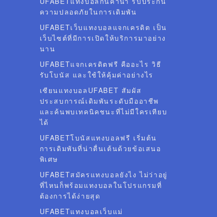
UFABETแทงบอลกินค่าน้ำ รับประกัน
ความปลอดภัยในการเดิมพัน
UFABETเว็บแทงบอลแจกเครดิต เป็น
เว็บไซต์ที่มีการเปิดให้บริการมาอย่าง
นาน
UFABETแจกเครดิตฟรี คืออะไร วิธี
รับโบนัส และใช้ให้คุ้มค่าอย่างไร
เซียนแทงบอลUFABET สัมผัส
ประสบการณ์เดิมพันระดับมืออาชีพ
และค้นพบเทคนิคชนะที่ไม่มีใครเทียบ
ได้
UFABETโบนัสแทงบอลฟรี เริ่มต้น
การเดิมพันที่น่าตื่นเต้นด้วยข้อเสนอ
พิเศษ
UFABETสมัครแทงบอลยังไง ไม่ว่าอยู่
ที่ไหนก็พร้อมแทงบอลในโปรแกรมที่
ต้องการได้ง่ายสุด
UFABETแทงบอลเว็บแม่