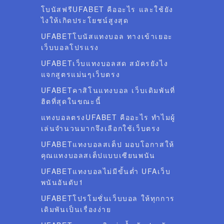
โบนัสฟรีUFABET คืออะไร และใช้ยัง
ไงให้เกิดประโยชน์สูงสุด
UFABETโบนัสแทงบอล ทางเข้าเยอะ
เว็บบอลโปรแรง
UFABETเว็บแทงบอลสด สมัครยังไง
แจกสูตรแม่นๆเว็บตรง
UFABETคาสิโนแทงบอล เว็บเดิมพันที่
ฮิตที่สุดในขณะนี้
แทงบอลตรงUFABET คืออะไร ทำไมผู้
เล่นจำนวนมากจึงเลือกใช้เว็บตรง
UFABETแทงบอลสเต็ป มอบโอกาสให้
คุณแทงบอลสเต็ปแบบเซียนพนัน
UFABETแทงบอลไม่มีขั้นต่ำ UFAเว็บ
พนันอันดับ1
UFABETโปรโมชั่นเว็บบอล ให้ทุกการ
เดิมพันเป็นเรื่องง่าย