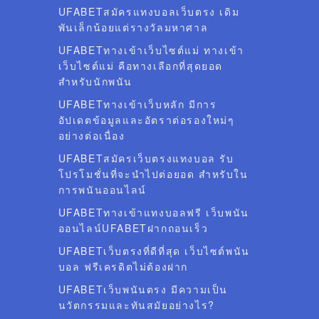
UFABETสมัครแทงบอลเว็บตรง เดิม
พันเล็กน้อยแต่รางวัลมหาศาล
UFABETทางเข้าเว็บไซต์แม่ ทางเข้า
เว็บไซต์แม่ คือทางเลือกที่สุดยอด
สำหรับนักพนัน
UFABETทางเข้าเว็บหลัก มีการ
อัปเดตข้อมูลและอัตราต่อรองใหม่ๆ
อย่างต่อเนื่อง
UFABETสมัครเว็บตรงแทงบอล รับ
โปรโมชั่นที่จะนำไปต่อยอด สำหรับใน
การพนันออนไลน์
UFABETทางเข้าแทงบอลฟรี เว็บพนัน
ออนไลน์UFABETฝากถอนเร็ว
UFABETเว็บตรงที่ดีที่สุด เว็บไซต์พนัน
บอล ฟรีเครดิตไม่ต้องฝาก
UFABETเว็บพนันตรง มีความเป็น
นวัตกรรมและทันสมัยอย่างไร?