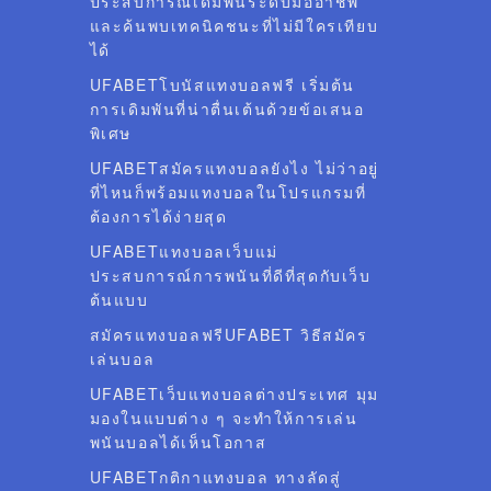
ประสบการณ์เดิมพันระดับมืออาชีพ
และค้นพบเทคนิคชนะที่ไม่มีใครเทียบ
ได้
UFABETโบนัสแทงบอลฟรี เริ่มต้น
การเดิมพันที่น่าตื่นเต้นด้วยข้อเสนอ
พิเศษ
UFABETสมัครแทงบอลยังไง ไม่ว่าอยู่
ที่ไหนก็พร้อมแทงบอลในโปรแกรมที่
ต้องการได้ง่ายสุด
UFABETแทงบอลเว็บแม่
ประสบการณ์การพนันที่ดีที่สุดกับเว็บ
ต้นแบบ
สมัครแทงบอลฟรีUFABET วิธีสมัคร
เล่นบอล
UFABETเว็บแทงบอลต่างประเทศ มุม
มองในแบบต่าง ๆ จะทำให้การเล่น
พนันบอลได้เห็นโอกาส
UFABETกติกาแทงบอล ทางลัดสู่