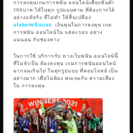
การลงทุน
เกมการพนัน ออนไลน์เพียงขั้นต่ำ
100บาท ได้ในทุก รูปแบบตาม ที่ต้องการได้
อย่างแท้จริง ที่ไม่ทำ ให้สิ้นเปลือง
ufabetพนันบอล
เงินทุนในการลงทุน เกม
การพนัน ออนไลน์ใน แต่ละรอบ อย่าง
แน่นอน กับช่องทาง
ในการใช้ บริการกับ ทางเว็บพนัน ออนไลน์นี้
ที่ไม่จำเป็น ต้องลงทุน เกมการพนันออนไลน์
มากจนเกินไป ในทุกรูปแบบ ที่ตอบโจทย์ เป็น
อย่างมาก เพื่อไม่ต้อง พบเจอกับ ความเสี่ยง
ใน การลงทุน