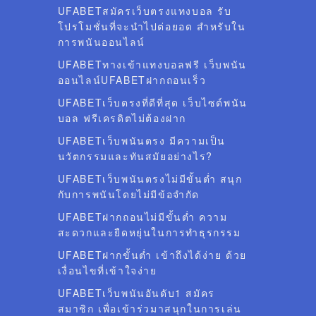
UFABETสมัครเว็บตรงแทงบอล รับ
โปรโมชั่นที่จะนำไปต่อยอด สำหรับใน
การพนันออนไลน์
UFABETทางเข้าแทงบอลฟรี เว็บพนัน
ออนไลน์UFABETฝากถอนเร็ว
UFABETเว็บตรงที่ดีที่สุด เว็บไซต์พนัน
บอล ฟรีเครดิตไม่ต้องฝาก
UFABETเว็บพนันตรง มีความเป็น
นวัตกรรมและทันสมัยอย่างไร?
UFABETเว็บพนันตรงไม่มีขั้นต่ำ สนุก
กับการพนันโดยไม่มีข้อจำกัด
UFABETฝากถอนไม่มีขั้นต่ำ ความ
สะดวกและยืดหยุ่นในการทำธุรกรรม
UFABETฝากขั้นต่ำ เข้าถึงได้ง่าย ด้วย
เงื่อนไขที่เข้าใจง่าย
UFABETเว็บพนันอันดับ1 สมัคร
สมาชิก เพื่อเข้าร่วมาสนุกในการเล่น