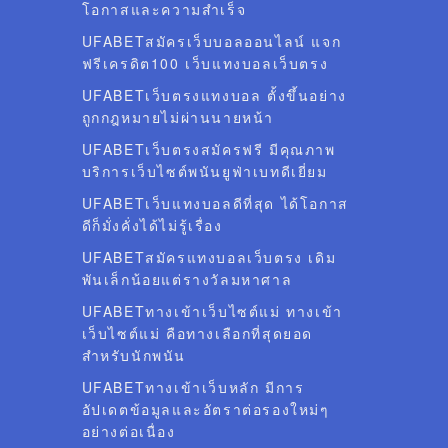
โอกาสและความสำเร็จ
UFABETสมัครเว็บบอลออนไลน์ แจก
ฟรีเครดิต100 เว็บแทงบอลเว็บตรง
UFABETเว็บตรงแทงบอล ตั้งขึ้นอย่าง
ถูกกฎหมายไม่ผ่านนายหน้า
UFABETเว็บตรงสมัครฟรี มีคุณภาพ
บริการเว็บไซต์พนันยูฟ่าเบทดีเยี่ยม
UFABETเว็บแทงบอลดีที่สุด ได้โอกาส
ดีก็มั่งคั่งได้ไม่รู้เรื่อง
UFABETสมัครแทงบอลเว็บตรง เดิม
พันเล็กน้อยแต่รางวัลมหาศาล
UFABETทางเข้าเว็บไซต์แม่ ทางเข้า
เว็บไซต์แม่ คือทางเลือกที่สุดยอด
สำหรับนักพนัน
UFABETทางเข้าเว็บหลัก มีการ
อัปเดตข้อมูลและอัตราต่อรองใหม่ๆ
อย่างต่อเนื่อง